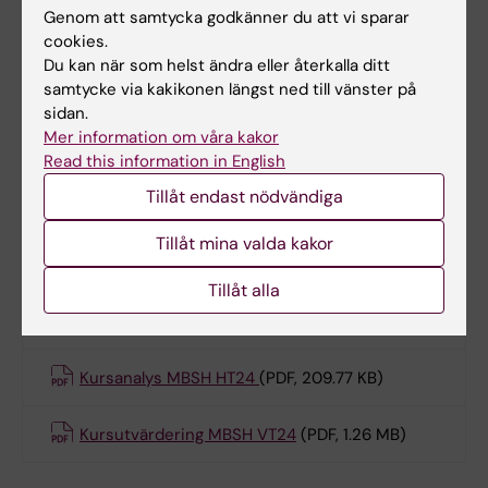
KB)
Genom att samtycka godkänner du att vi sparar
cookies.
Du kan när som helst ändra eller återkalla ditt
Kursvärdering och kursanalys
samtycke via kakikonen längst ned till vänster på
sidan.
Mer information om våra kakor
Kursutvärdering MBSH VT25
(PDF, 1.26 MB)
Read this information in English
Tillåt endast nödvändiga
Kursanalys MBSH VT25
(PDF, 201.27 KB)
Tillåt mina valda kakor
Kursutvärdering SVK MBSH VT25
(PDF, 1.25 MB)
Tillåt alla
Kursanalys SVK MBSH VT25
(PDF, 204.21 KB)
Kursanalys MBSH HT24
(PDF, 209.77 KB)
Kursutvärdering MBSH VT24
(PDF, 1.26 MB)