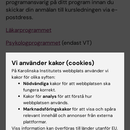
programansvarig på ditt program innan du
skickar din anmälan till kursledningen via e-
postdress.
Läkarprogrammet
Psykologprogrammet
(endast VT)
Vi använder kakor (cookies)
Schema
På Karolinska Institutets webbplats använder vi
kakor för olika syften:
Schema SVK läkarprogrammet HT25
(PDF, 61.64
Nödvändiga
kakor för att webbplatsen ska
KB)
fungera korrekt.
Kakor för
analys
för att förstå hur
webbplatsen används.
Schema SVK läkarprogrammet VT26
(PDF,
Marknadsföringskakor
för att visa och spåra
53.45 KB)
relevant innehåll och annonser från externa
plattformar.
Schema KI övriga program VT26
(PDF, 45.35
Viss information kan överföras till länder utanför EU.