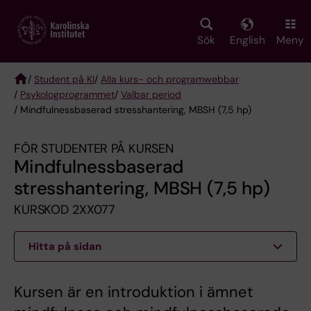
Skip
to
main
Sök
English
Meny
content
/
Student på KI
/
Alla kurs- och programwebbar
/
Psykologprogrammet
/
Valbar period
Breadcrumb
/ Mindfulnessbaserad stresshantering, MBSH (7,5 hp)
FÖR STUDENTER PÅ KURSEN
Mindfulnessbaserad
stresshantering, MBSH (7,5 hp)
KURSKOD 2XX077
Hitta på sidan
Kursen är en introduktion i ämnet