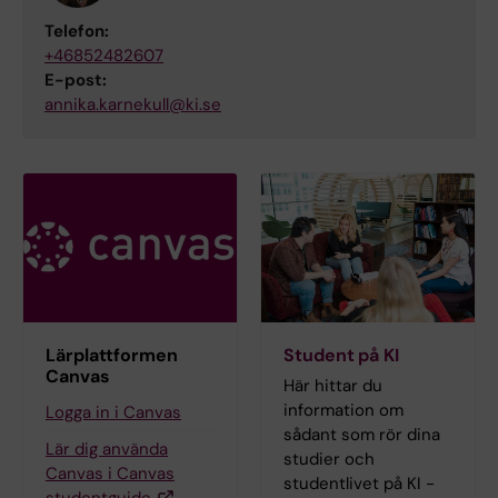
Telefon:
+46852482607
E-post:
annika.karnekull@ki.se
Lärplattformen
Student på KI
Canvas
Här hittar du
information om
Logga in i Canvas
sådant som rör dina
Lär dig använda
studier och
Canvas i Canvas
studentlivet på KI -