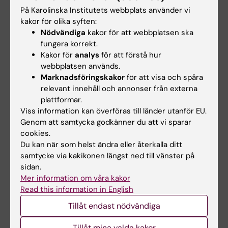
Kontaktuppgifter
På Karolinska Institutets webbplats använder vi
kakor för olika syften:
Nödvändiga
kakor för att webbplatsen ska
fungera korrekt.
Emelie Boberg
Kakor för
analys
för att förstå hur
Kursansvarig/examinator
webbplatsen används.
E-post:
Marknadsföringskakor
för att visa och spåra
emelie.boberg@ki.se
relevant innehåll och annonser från externa
plattformar.
Viss information kan överföras till länder utanför EU.
Genom att samtycka godkänner du att vi sparar
Suzanne Katarina Almborg
cookies.
Utbildningsadministratör
Du kan när som helst ändra eller återkalla ditt
Telefon:
samtycke via kakikonen längst ned till vänster på
+46852488291
sidan.
E-post:
Mer information om våra kakor
suzanne.almborg@ki.se
Read this information in English
Tillåt endast nödvändiga
Helen Lindkvist-Katz
Tillåt mina valda kakor