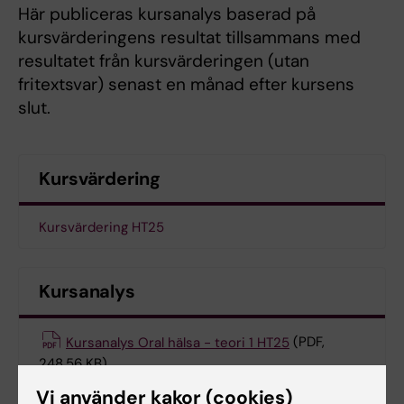
Här publiceras kursanalys baserad på
kursvärderingens resultat tillsammans med
resultatet från kursvärderingen (utan
fritextsvar) senast en månad efter kursens
slut.
Kursvärdering
Kursvärdering HT25
Kursanalys
Kursanalys Oral hälsa - teori 1 HT25
(PDF,
248.56 KB)
Vi använder kakor (cookies)