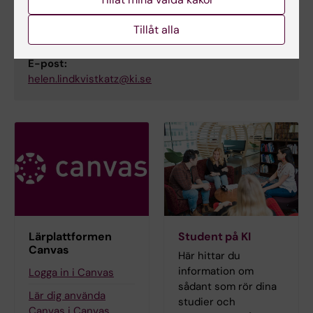
Studievägledare
Tillåt alla
Telefon:
+46852488104
E-post:
helen.lindkvistkatz@ki.se
Lärplattformen
Student på KI
Canvas
Här hittar du
information om
Logga in i Canvas
sådant som rör dina
Lär dig använda
studier och
Canvas i Canvas