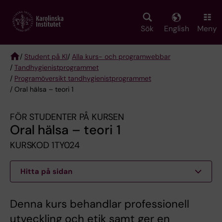
Skip
to
main
Sök
English
Meny
content
/
Student på KI
/
Alla kurs- och programwebbar
/
Tandhygienist­programmet
Breadcrumb
/
Programöversikt tandhygienistprogrammet
/ Oral hälsa – teori 1
FÖR STUDENTER PÅ KURSEN
Oral hälsa – teori 1
KURSKOD 1TY024
Hitta på sidan
Denna kurs behandlar professionell
utveckling och etik samt ger en