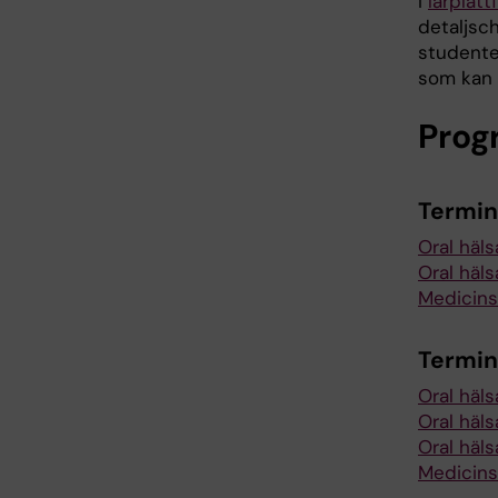
I
lärplat
detaljsc
studente
som kan 
Prog
Termin
Oral häls
Oral hälsa
Medicins
Termin
Oral häls
Oral häls
Oral häls
Medicins