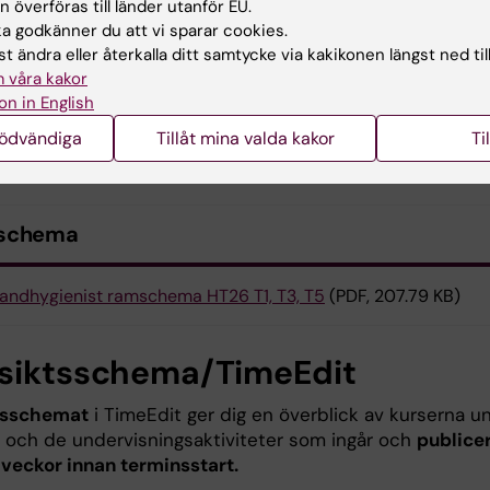
 överföras till länder utanför EU.
 godkänner du att vi sparar cookies.
veckoöversikt
t ändra eller återkalla ditt samtycke via kakikonen längst ned til
 våra kakor
oöversikten visar hur kurserna och de ingående momen
on in English
der varje termin. Den publiceras senast fyra veckor inna
nödvändiga
Tillåt mina valda kakor
Ti
tart.
schema
andhygienist ramschema HT26 T1, T3, T5
(PDF, 207.79 KB)
siktsschema/TimeEdit
tsschemat
i TimeEdit ger dig en överblick av kurserna u
 och de undervisningsaktiviteter som ingår och
publice
 veckor innan terminsstart.