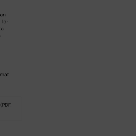
lan
 för
ta
å
.
emat
(PDF,