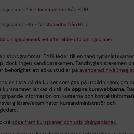
ningsplan 1TY19 - för studenter från HT19
ningsplan 1TH15 - för studenter från HT15
utbildningsplanearkivet efter äldre utbildningsplaner
enistprogrammet 1TY19 leder till en tandhygienistexame
p, dock ingen kandidatexamen. Tandhygienistexamen o
er behörighet att söka studier på
avancerad nivå (magist
nns en lista på de kurser som ges på utbildningen, om d
å kursnamnet länkas du till de
öppna kurswebbarna
. Dä
ergripande information om kurserna och kontaktinformat
ansvarig lärare/examinator, kursandministratör och
gledare.
också
söka fram kursplaner och utbildningsplaner
.