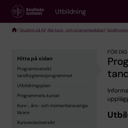
Skip
to
Utbildning
main
content
/
Student på KI
/
Alla kurs- och programwebbar
/
Tandhygien
Breadcrumb
FÖR DIG
Pro
Hitta på sidan
Programöversikt
tan
tandhygienistprogrammet
Utbildningsplan
Informa
Programmets kurser
uppläg
Kurs-, års- och momentansvariga
Utbi
lärare
Kursveckoöversikt