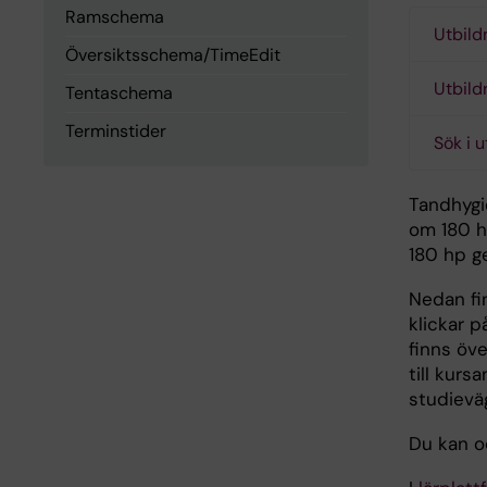
Ramschema
Utbild
Översiktsschema/TimeEdit
Utbild
Tentaschema
Terminstider
Sök i 
Tandhygi
om 180 h
180 hp g
Nedan fi
klickar p
finns öv
till kurs
studievä
Du kan 