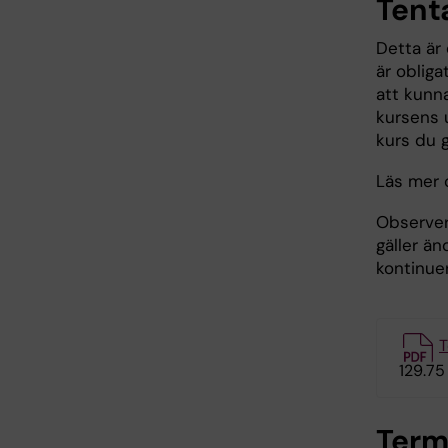
Ten
Detta är
är obliga
att kunn
kursens 
kurs du g
Läs mer
Observer
gäller än
kontinuer
T
129.75
Term