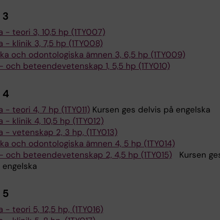
 3
a - teori 3, 10,5 hp (1TY007)
a - klinik 3, 7,5 hp (1TY008)
ka och odontologiska ämnen 3, 6,5 hp (1TY009)
- och beteendevetenskap 1, 5,5 hp (1TY010)
 4
a - teori 4, 7 hp (1TY011)
Kursen ges delvis på engelska
a - klinik 4, 10,5 hp (1TY012)
a - vetenskap 2, 3 hp, (1TY013)
ka och odontologiska ämnen 4, 5 hp (1TY014)
- och beteendevetenskap 2, 4,5 hp (1TY015)
Kursen ge
å engelska
 5
a - teori 5, 12,5 hp, (1TY016)