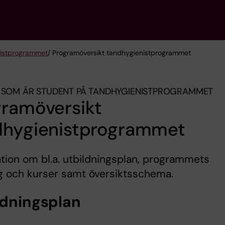
ist­programmet
/ Programöversikt tandhygienistprogrammet
 SOM ÄR STUDENT PÅ TANDHYGIENIST­PROGRAMMET
gramöversikt
dhygienistprogrammet
tion om bl.a. utbildningsplan, programmets
g och kurser samt översiktsschema.
ldningsplan