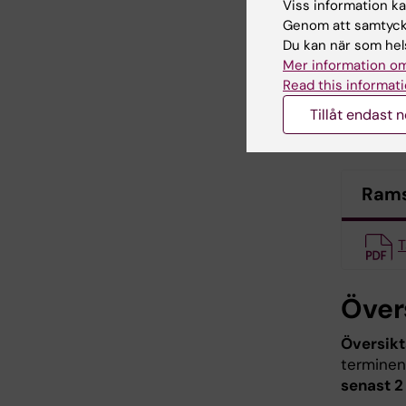
Viss information kan
Genom att samtycka
Kurs
Du kan när som hels
Mer information om
Kursveck
Read this informati
löper un
Tillåt endast 
terminss
Ram
T
Över
Översik
terminen
senast 2