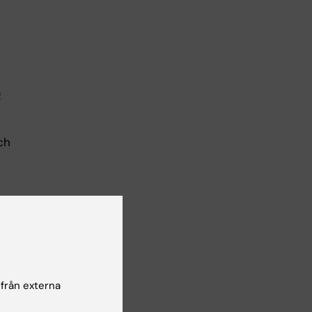
)
ch
ärare
PDF,
 från externa