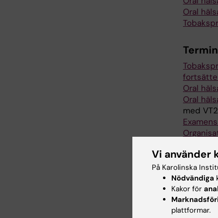
Oral hälsa
Oral häls
Tobakspr
Termin
Tobakspr
fortsätte
Oral häls
Oral häls
med VT2
Examensar
Organisat
Vi använder 
Kurs
På Karolinska Insti
Nödvändiga
k
Kakor för
ana
Å
Marknadsför
89.76 
plattformar.