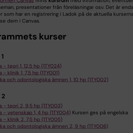
tformen Canvas
finns
kursrum
med information, eventuel
heman, presentationer från föreläsningar osv. Det är end
r som har en registrering i Ladok på de aktuella kursern
se dem i Canvas.
rammets kurser
 1
a - teori 1, 12,5 hp (1TY024)
 - klinik 1, 7,5 hp (1TY001)
ka och odontologiska ämnen 1, 10 hp (1TY002)
 2
a - teori 2, 9,5 hp (1TY003)
a - vetenskap 1, 4 hp (1TY004)
Kursen ges på engelska
a - klinik 2, 7,5 hp (1TY005)
ka och odontologiska ämnen 2, 9 hp (1TY006)