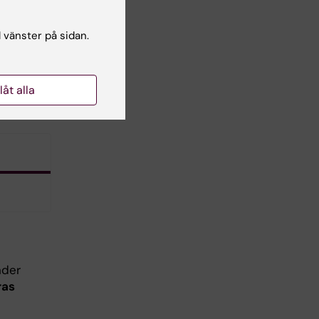
l vänster på sidan.
ten
n
llåt alla
nder
ras