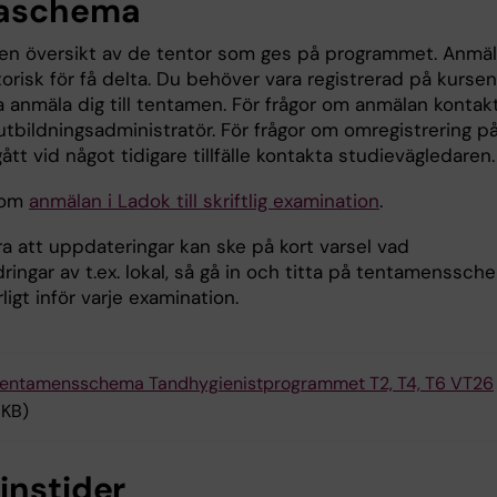
taschema
 en översikt av de tentor som ges på programmet. Anmä
torisk för få delta. Du behöver vara registrerad på kursen
a anmäla dig till tentamen. För frågor om anmälan kontak
utbildningsadministratör. För frågor om omregistrering p
ått vid något tidigare tillfälle kontakta studievägledaren
 om
anmälan i Ladok till skriftlig examination
.
a att uppdateringar kan ske på kort varsel vad
dringar av t.ex. lokal, så gå in och titta på tentamenssch
ligt inför varje examination.
entamensschema Tandhygienistprogrammet T2, T4, T6 VT26
 KB)
instider