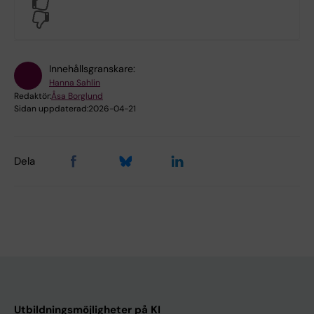
No
Innehållsgranskare:
Hanna Sahlin
Redaktör:
Åsa Borglund
Sidan uppdaterad:
2026-04-21
Dela
Utbildningsmöjligheter på KI