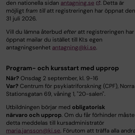
den nationella sidan
antagning.se
. Detta är
möjligt
fram till
att registreringen har öppnat de
31 juli 2026.
Vill du lämna återbud
efter
att registreringen har
öppnat mailar du istället till KI:s egen
antagningsenhet
antagning@ki.se
.
Program- och kursstart med upprop
När?
Onsdag 2 september, kl. 9-16
Var?
Centrum för psykiatriforskning (CPF), Norra
Stationsgatan 69, våning 1, "20-salen".
Utbildningen börjar med
obligatorisk
närvaro och upprop
. Om du får förhinder måste
detta meddelas till kursadministratör
maria.jansson@ki.se
. Förutom att träffa alla andr