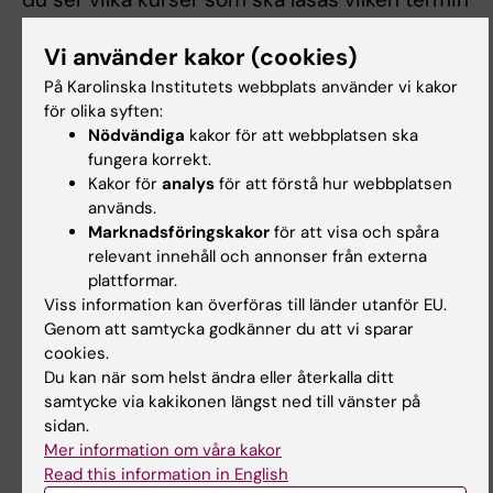
och
schema inkl. datum för examinationer
,
Vi använder kakor (cookies)
regler för tillgodoräknande av tidigare studier
och kontaktuppgifter till
På Karolinska Institutets webbplats använder vi kakor
för olika syften:
programstudievägledaren med flera. Om du
Nödvändiga
kakor för att webbplatsen ska
kollar runt lite på programwebben innan
fungera korrekt.
studiestarten så får du en ganska god bild av
Kakor för
analys
för att förstå hur webbplatsen
vad som väntar under din kommande tid hos
används.
oss! Vårt tips är att du sparar
Marknadsföringskakor
för att visa och spåra
programwebbens startsida
som en favorit i
relevant innehåll och annonser från externa
plattformar.
din webbläsare - vi vet att den tyvärr annars
Viss information kan överföras till länder utanför EU.
ofta är lite svår att hitta till!
Genom att samtycka godkänner du att vi sparar
cookies.
Programmet består utav ett antal kurser som
Du kan när som helst ändra eller återkalla ditt
du ska läsa i en viss ordning. För varje kurs
samtycke via kakikonen längst ned till vänster på
finns en
kursplan
som styr vad kursen
sidan.
innehåller och anger vilka mål som du kommer
Mer information om våra kakor
Read this information in English
att examineras mot och hur. Sist i kursplanen