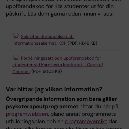
uppförandekod för KI:s studenter ut för din
påskrift. Läs dem gärna redan innan vi ses!
Sekretessförbindelse och
informationssäkerhet, KCP
(PDF, 111.49 KB)
Förhållningssätt och uppförandekod för
studenter vid Karolinska Institutet - Code of
Conduct
(PDF, 60.03 KB)
Var hittar jag vilken information?
Övergripande information som bara gäller
psykoterapeutprogrammet
hittar du här på
programwebben
, bland annat programmets
utbildningsplan och en
programöversikt
där
du ser vilka kurser som ska läsas vilken termin