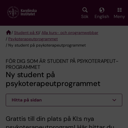
Skip
to
main
Sök
English
Meny
content
/
Student på KI
/
Alla kurs- och programwebbar
/
Psykoterapeut­programmet
Breadcrumb
/ Ny student på psykoterapeutprogrammet
FÖR DIG SOM ÄR STUDENT PÅ PSYKOTERAPEUT­
PROGRAMMET
Ny student på
psykoterapeutprogrammet
Hitta på sidan
Grattis till din plats på KI:s nya
psykoterapeutprogram! Här hittar du