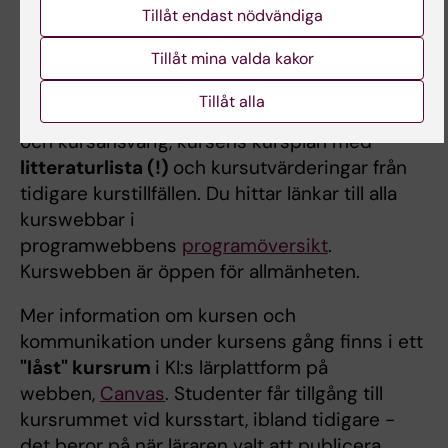
hittar du en lista över all litteratur på kursen.
Tillåt endast nödvändiga
Gör det till en vana att alltid läsa kursplanen
Tillåt mina valda kakor
inför varje ny kurs! För varje kurs finns
en
kurswebb
/ kurshemsida där du bland
Tillåt alla
annat hittar kontaktuppgifter till examinator
och kursansvarig, kursens kursplan med
litteraturlista (!)
och kursutvärderingar från
tidigare kurstillfällen. Du hittar länkar till alla
kurswebbar i
programwebbens
programöversikt
.
Kurswebben är öppen för allmänheten.
Mer information om kursen och
kommunikation under kursens gång finns i ett
"låst" kursrum
i KI:s lärplattform på
webben,
Canvas
. Studenter får tillgång till
kursrummet vid kursstart, ibland tidigare -
det beror på när läraren valt att publicera