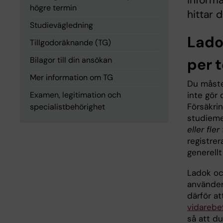
inform
högre termin
hittar d
Studievägledning
Lado
Tillgodoräknande (TG)
Bilagor till din ansökan
per 
Mer information om TG
Du måste 
Examen, legitimation och
inte gör 
Försäkrin
specialistbehörighet
studieme
eller fle
registrera
generellt
Ladok oc
använder
därför at
vidarebe
så att du