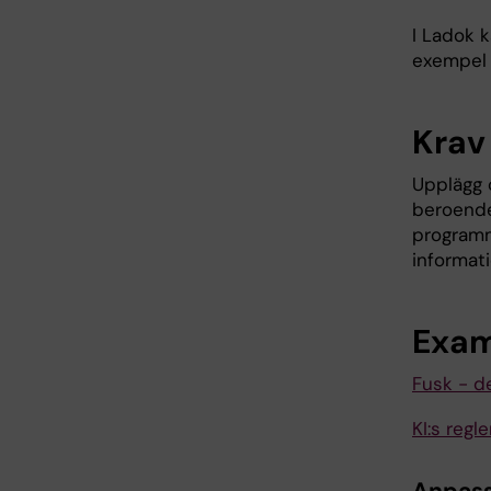
I Ladok k
exempel 
Krav
Upplägg 
beroende 
programm
informati
Exam
Fusk - de
KI:s reg
Anpass