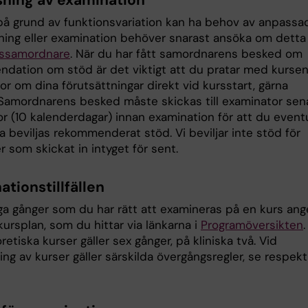
å grund av funktionsvariation kan ha behov av anpassa
ning eller examination behöver snarast ansöka om detta 
kissamordnare
. När du har fått samordnarens besked om
dation om stöd är det viktigt att du pratar med kurse
r om dina förutsättningar direkt vid kursstart, gärna
. Samordnarens besked måste skickas till examinator sen
r (10 kalenderdagar) innan examination för att du eventu
 beviljas rekommenderat stöd. Vi beviljar inte stöd för
 som skickat in intyget för sent.
tionstillfällen
a gånger som du har rätt att examineras på en kurs ang
ursplan, som du hittar via länkarna i
Programöversikten
.
retiska kurser gäller sex gånger, på kliniska två. Vid
ng av kurser gäller särskilda övergångsregler, se respekt