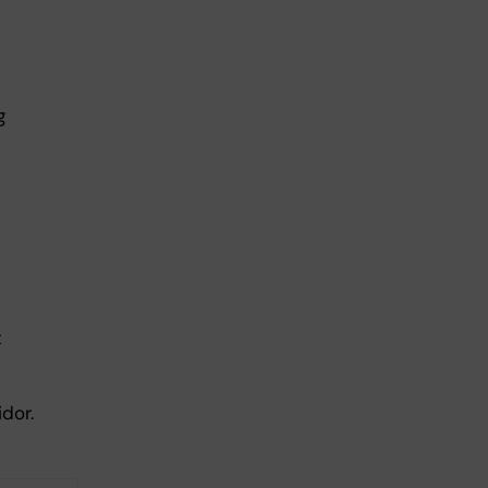
g
t
dor.