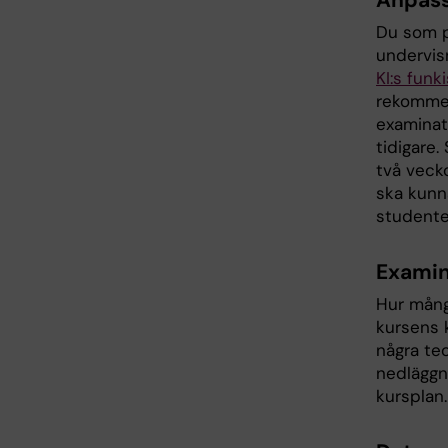
Du som p
undervis
KI:s fun
rekommen
examinato
tidigare
två vecko
ska kunna
studenter
Examina
Hur mång
kursens k
några teo
nedläggni
kursplan.