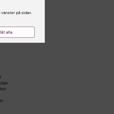
l vänster på sidan.
a,
llåt alla
l
plan
llen
ör