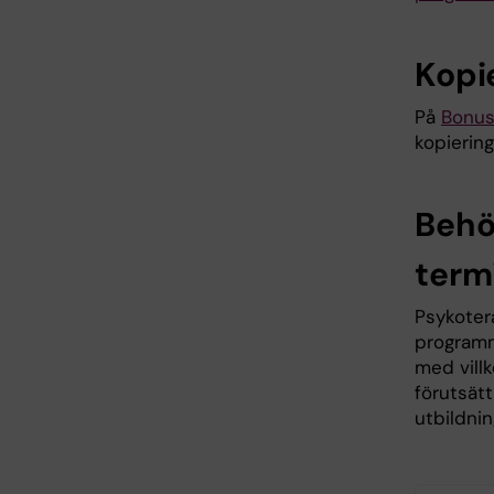
Kopi
På
Bonus
kopiering
Behör
term
Psykoter
programm
med villk
förutsätt
utbildnin