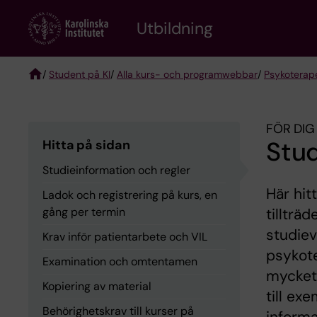
Skip
to
Utbildning
main
content
/
Student på KI
/
Alla kurs- och programwebbar
/
Psykoterap
Breadcrumb
FÖR DIG
Stud
Hitta på sidan
Studieinformation och regler
Här hit
Ladok och registrering på kurs, en
gång per termin
tillträ
studiev
Krav inför patientarbete och VIL
psykot
Examination och omtentamen
mycket 
Kopiering av material
till ex
Behörighetskrav till kurser på