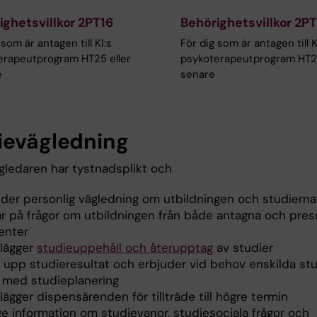
ighetsvillkor 2PT16
Behörighetsvillkor 2P
 som är antagen till KI:s
För dig som är antagen till K
erapeutprogram HT25 eller
psykoterapeutprogram HT26
e
senare
ievägledning
gledaren har tystnadsplikt och
uder personlig vägledning om utbildningen och studierna
ar på frågor om utbildningen från både antagna och pre
enter
lägger
studieuppehåll och återupptag
av studier
er upp studieresultat och erbjuder vid behov enskilda st
p med studieplanering
ägger dispensärenden för tillträde till högre termin
ge information om studievanor, studiesociala frågor och