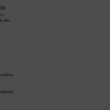
T26
I:s
 eller
sumtiva
udenter