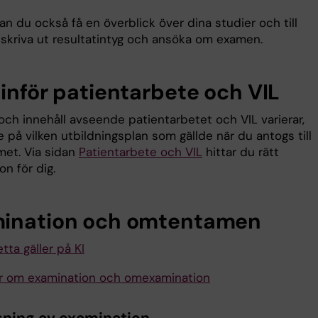
an du också få en överblick över dina studier och till
skriva ut resultatintyg och ansöka om examen.
 inför patientarbete och VIL
och innehåll avseende patientarbetet och VIL varierar,
på vilken utbildningsplan som gällde när du antogs till
et. Via sidan
Patientarbete och VIL
hittar du rätt
on för dig.
ination och omtentamen
tta gäller på KI
ler om examination och omexamination
ning av examination