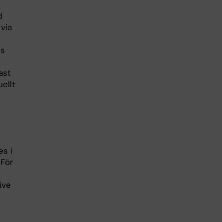
d
via
ns
ast
ellt
es i
 För
ive