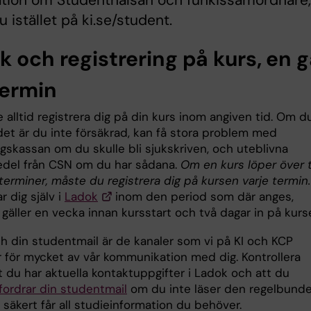
ation om Studenthälsan och funkissamordnare,
u istället på ki.se/student.
k och registrering på kurs, en 
termin
alltid registrera dig på din kurs inom angiven tid. Om d
det är du inte försäkrad, kan få stora problem med
gskassan om du skulle bli sjukskriven, och uteblivna
del från CSN om du har sådana.
Om en kurs löper över 
r terminer, måste du registrera dig på kursen varje termin.
r dig själv i
Ladok
inom den period som där anges,
 gäller en vecka innan kursstart och två dagar in på kurs
h din studentmail är de kanaler som vi på KI och KCP
 för mycket av vår kommunikation med dig. Kontrollera
t du har aktuella kontaktuppgifter i Ladok och att du
fordrar din studentmail
om du inte läser den regelbunde
 säkert får all studieinformation du behöver.