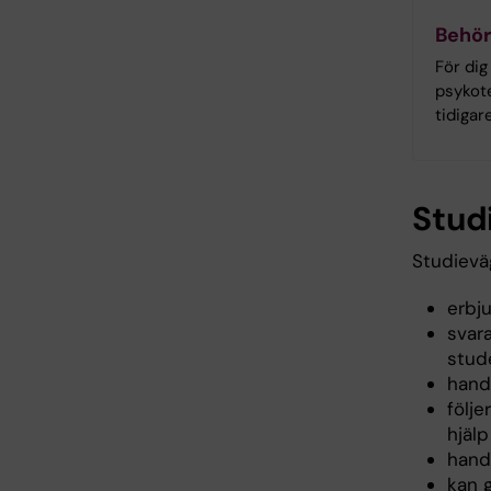
Behör
För dig
psykot
tidigar
Stud
Studievä
erbj
svar
stud
hand
följ
hjäl
handl
kan 