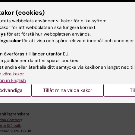
kakor (cookies)
tutets webbplats använder vi kakor för olika syften:
akor för att webbplatsen ska fungera korrekt.
lys
för att förstå hur webbplatsen används.
pel - Blododling
ingskakor
för att visa och spåra relevant innehåll och annonser
 överföras till länder utanför EU.
 godkänner du att vi sparar cookies.
lododling bildspel
(PDF, 1.64 MB)
t ändra eller återkalla ditt samtycke via kakikonen längst ned til
 våra kakor
on in English
u nytta av informationen på denna sida?
nödvändiga
Tillåt mina valda kakor
Ti
ehållsgranskare:
stina Gottberg
tte Stålbalk
terad:
2026-06-18