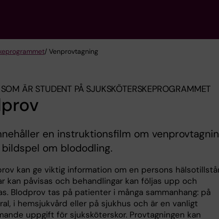
ske­programmet
/ Venprovtagning
 SOM ÄR STUDENT PÅ SJUKSKÖTERSKE­PROGRAMMET
dprov
nnehåller en instruktionsfilm om venprovtagni
 bildspel om blododling.
rov kan ge viktig information om en persons hälsotillstå
r kan påvisas och behandlingar kan följas upp och
as. Blodprov tas på patienter i många sammanhang: på
al, i hemsjukvård eller på sjukhus och är en vanligt
ande uppgift för sjuksköterskor. Provtagningen kan