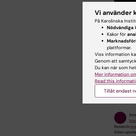
Vi använder 
På Karolinska Insti
Nödvändiga
k
Kakor för
ana
Bilds
Marknadsför
plattformar.
Viss information kan
Genom att samtycka
B
Du kan när som hels
Mer information om
Read this informati
Hade d
Tillåt endast 
Inn
Kri
Redaktör:
Ane
Sidan uppda