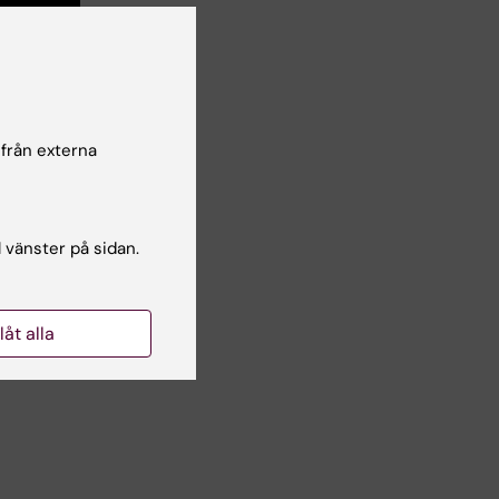
 från externa
l vänster på sidan.
Yes
llåt alla
No