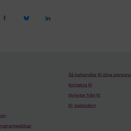
Så behandlar KI dina personu
Kontakta KI
Nyheter från KI
KI-kalendern
len
programwebbar