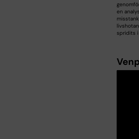
genomföra
en analy
misstanke
livshotan
spridits 
Venp