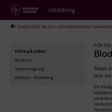
Skip
to
Utbildning
main
content
/
Student på KI
/
Alla kurs- och programwebbar
/
Sjuksköter
Breadcrumb
FÖR DIG
Blo
Hitta på sidan
Blodprov
Sidan i
Venprovtagning
och ett
Bildspel - Blododling
Ett blodp
sjukdoma
utvärder
vårdcentr
förekomm