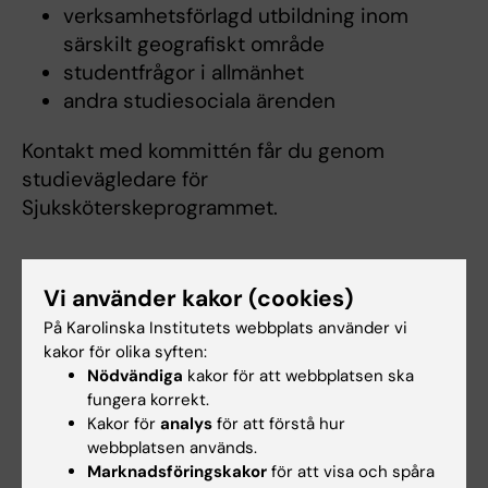
verksamhetsförlagd utbildning inom
särskilt geografiskt område
studentfrågor i allmänhet
andra studiesociala ärenden
Kontakt med kommittén får du genom
studievägledare för
Sjuksköterskeprogrammet.
Vi använder kakor (cookies)
Annelie Fredriksson
På Karolinska Institutets webbplats använder vi
Studievägledare termin 1-4
kakor för olika syften:
Telefon:
Nödvändiga
kakor för att webbplatsen ska
+46852486020
fungera korrekt.
E-post:
Kakor för
analys
för att förstå hur
annelie.fredriksson@ki.se
webbplatsen används.
Marknadsföringskakor
för att visa och spåra