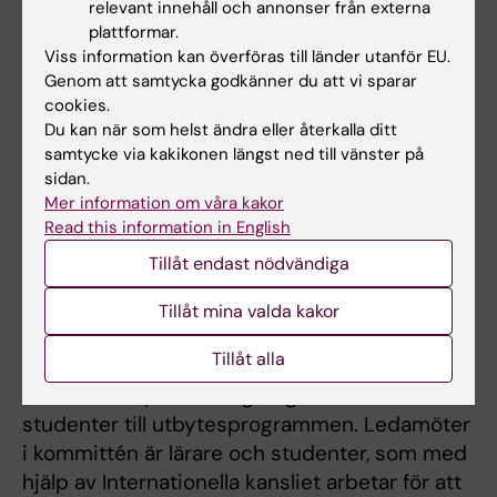
relevant innehåll och annonser från externa
plattformar.
Päivi Vejby
Viss information kan överföras till länder utanför EU.
Studievägledare, termin 5 - 6
Genom att samtycka godkänner du att vi sparar
cookies.
Telefon:
Du kan när som helst ändra eller återkalla ditt
+46852488059
samtycke via kakikonen längst ned till vänster på
E-post:
sidan.
paivi.vejby@ki.se
Mer information om våra kakor
Read this information in English
Tillåt endast nödvändiga
NVS internationella kommitté
Den
internationella kommittén
ansvarar för
Tillåt mina valda kakor
programmens internationalisering. Kommittén
Tillåt alla
sluter avtal med utländska universitet,
beslutar om prioriteringsregler och urval av
studenter till utbytesprogrammen. Ledamöter
i kommittén är lärare och studenter, som med
hjälp av Internationella kansliet arbetar för att