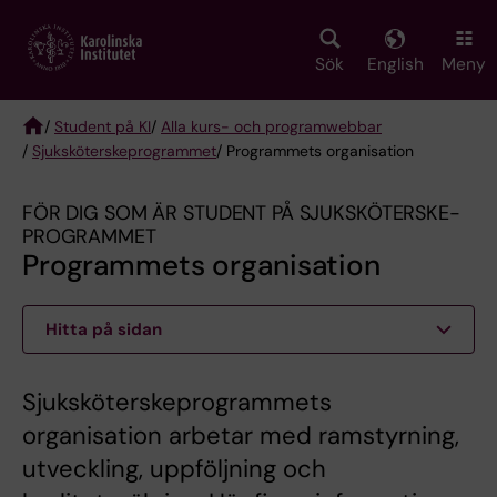
Skip
to
main
Sök
English
Meny
content
/
Student på KI
/
Alla kurs- och programwebbar
/
Sjuksköterske­programmet
/ Programmets organisation
Breadcrumb
FÖR DIG SOM ÄR STUDENT PÅ SJUKSKÖTERSKE­
PROGRAMMET
Programmets organisation
Hitta på sidan
Sjuksköterskeprogrammets
organisation arbetar med ramstyrning,
utveckling, uppföljning och