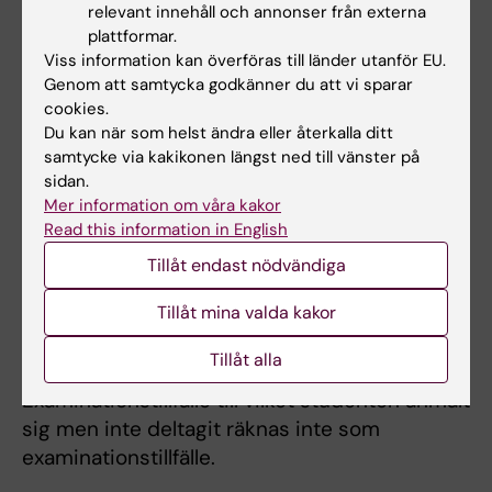
slutrapporteras. Frånvaro från ett obligatoriskt
relevant innehåll och annonser från externa
utbildningsinslag kan innebära att den
plattformar.
Viss information kan överföras till länder utanför EU.
studerande inte kan ta igen tillfället förrän
Genom att samtycka godkänner du att vi sparar
nästa gång kursen ges.
cookies.
Du kan när som helst ändra eller återkalla ditt
Student som ej är godkänd efter ordinarie
samtycke via kakikonen längst ned till vänster på
examinationstillfälle har rätt att delta vid
sidan.
ytterligare fem examinationstillfällen. Om
Mer information om våra kakor
studenten genomfört sex underkända
Read this information in English
tentamina/prov ges inte något ytterligare
Tillåt endast nödvändiga
examinationstillfälle. Som examinationstillfälle
räknas de gånger studenten deltagit i ett och
Tillåt mina valda kakor
samma prov. Inlämning av blank skrivning
Tillåt alla
räknas som examinationstillfälle.
Examinationstillfälle till vilket studenten anmält
sig men inte deltagit räknas inte som
examinationstillfälle.