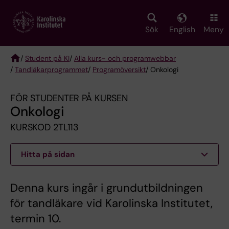
Skip
to
main
Sök
English
Meny
content
/
Student på KI
/
Alla kurs- och programwebbar
/
Tandläkarprogrammet
/
Programöversikt
/ Onkologi
Breadcrumb
FÖR STUDENTER PÅ KURSEN
Onkologi
KURSKOD 2TL113
Hitta på sidan
Denna kurs ingår i grundutbildningen
för tandläkare vid Karolinska Institutet,
termin 10.