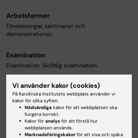
Arbetsformer
Föreläsningar, seminarier och
demonstrationer.
Examination
Examination: Skriftlig examination.
Obligatorier: Seminarier och demonstrationer.
Vi använder kakor (cookies)
Examinator bedömer om och i så fall hur
På Karolinska Institutets webbplats använder vi
frånvaro från obligatoriska utbildningsinslag
kakor för olika syften:
Nödvändiga
kakor för att webbplatsen ska
kan tas igen. Innan studenten deltagit i de
fungera korrekt.
obligatoriska utbildningsinslagen eller tagit
Kakor för
analys
för att förstå hur
igen frånvaro i enlighet med examinators
webbplatsen används.
anvisningar kan inte studieresultaten
Marknadsföringskakor
för att visa och spåra