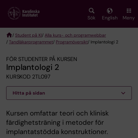
Skip
to
main
Sök
English
Meny
content
/
Student på KI
/
Alla kurs- och programwebbar
/
Tandläkarprogrammet
/
Programöversikt
/ Implantologi 2
Breadcrumb
FÖR STUDENTER PÅ KURSEN
Implantologi 2
KURSKOD 2TL097
Hitta på sidan
Kursen omfattar teori och klinisk
färdighetsträning i metoder för
implantatstödda konstruktioner.