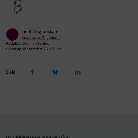
Yes
No
Innehållsgranskare:
Anastasios Grigoriadis
Redaktör:
Cecilia Vestlind
Sidan uppdaterad:
2026-06-22
Dela
Utbildningsmöjligheter på KI