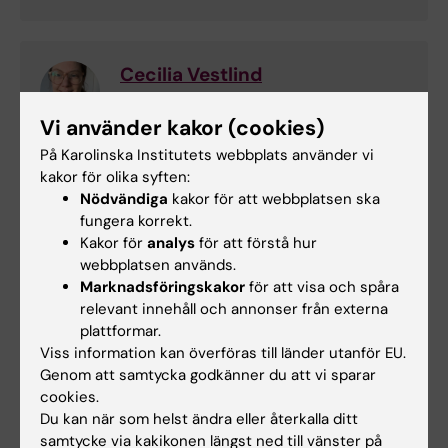
Cecilia Vestlind
Utbildningsadministratör
Vi använder kakor (cookies)
Telefon:
På Karolinska Institutets webbplats använder vi
+46852488025
kakor för olika syften:
E-post:
Nödvändiga
kakor för att webbplatsen ska
cecilia.vestlind@ki.se
fungera korrekt.
Kakor för
analys
för att förstå hur
webbplatsen används.
Marknadsföringskakor
för att visa och spåra
Helen Lindkvist-Katz
relevant innehåll och annonser från externa
Studievägledare
plattformar.
Telefon:
Viss information kan överföras till länder utanför EU.
+46852488104
Genom att samtycka godkänner du att vi sparar
E-post:
cookies.
helen.lindkvistkatz@ki.se
Du kan när som helst ändra eller återkalla ditt
samtycke via kakikonen längst ned till vänster på