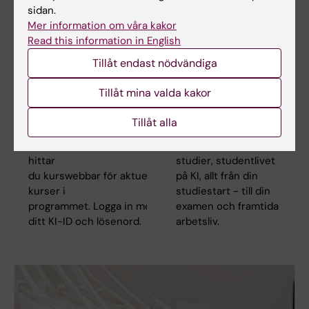
sidan.
Mer information om våra kakor
Read this information in English
Tillåt endast nödvändiga
Tillåt mina valda kakor
Tillåt alla
Logga in i Canvas
Student på KI
I lärplattformen Canvas
Information om din
hittar
studier, studentlivet
du kurswebbar för aktuella
på KI, allt från din
kurser i
studiestart - till din
programmet. Logga in med
examen och framtida
ditt KI-ID och lösenord.
arbetsliv.