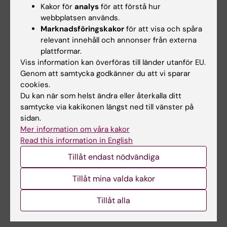
Kakor för
analys
för att förstå hur
webbplatsen används.
Marknadsföringskakor
för att visa och spåra
Cecilia Vestlind
relevant innehåll och annonser från externa
Utbildningsadministratör
plattformar.
Viss information kan överföras till länder utanför EU.
Telefon:
Genom att samtycka godkänner du att vi sparar
+46852488025
cookies.
E-post:
Du kan när som helst ändra eller återkalla ditt
cecilia.vestlind@ki.se
samtycke via kakikonen längst ned till vänster på
sidan.
Mer information om våra kakor
Read this information in English
Helen Lindkvist-Katz
Studievägledare
Tillåt endast nödvändiga
Telefon:
+46852488104
Tillåt mina valda kakor
E-post:
helen.lindkvistkatz@ki.se
Tillåt alla