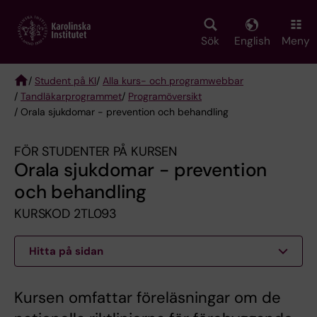
Skip
to
main
Sök
English
Meny
content
/
Student på KI
/
Alla kurs- och programwebbar
/
Tandläkarprogrammet
/
Programöversikt
Breadcrumb
/ Orala sjukdomar - prevention och behandling
FÖR STUDENTER PÅ KURSEN
Orala sjukdomar - prevention
och behandling
KURSKOD 2TL093
Hitta på sidan
Kursen omfattar föreläsningar om de