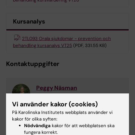
behandling kursvärdering VT26
Kursanalys
2TL093 Orala sjukdomar - prevention och
behandling kursanalys VT25
(PDF, 331.55 KB)
Kontaktuppgifter
Peggy Näsman
Kursansvarig/examinator
Vi använder kakor (cookies)
Telefon:
På Karolinska Institutets webbplats använder vi
+46852488205
kakor för olika syften:
E-post:
Nödvändiga
kakor för att webbplatsen ska
peggy.nasman@ki.se
fungera korrekt.