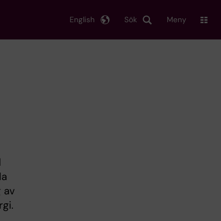
English
Sök
Meny
d
la
g av
gi.