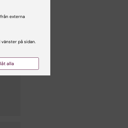
 från externa
l vänster på sidan.
llåt alla