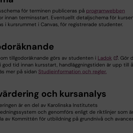
sschema för terminen publiceras på
programwebben
or innan terminsstart. Eventuellt detaljschema för kurse
s i kursrummet i Canvas, för registrerade studenter.
godoräknande
om tillgodoräknande görs av studenten i
Ladok
. Gör 
 god tid innan kursstart, handläggningstiden är upp till 
Läs mer på sidan
Studieinformation och regler.
värdering och kursanalys
ringen är en del av Karolinska Institutets
sledningssystem och genomförs enligt de riktlinjer som ä
lda av Kommittén för utbildning på grundnivå och avance