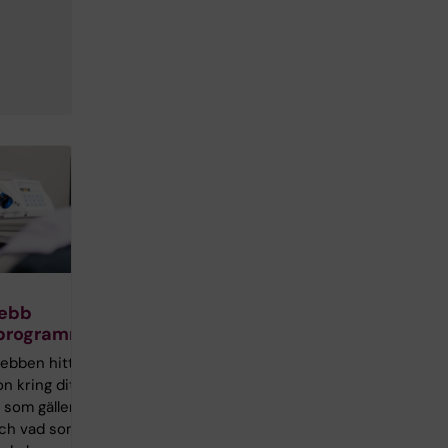
ebb
rprogrammet
ebben hittar
n kring ditt
 som gäller
 och vad som