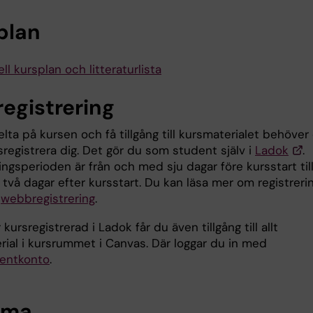
plan
ll kursplan och litteraturlista
registrering
elta på kursen och få tillgång till kursmaterialet behöver
sregistrera dig. Det gör du som student själv i
Ladok
.
ingsperioden är från och med sju dagar före kursstart til
två dagar efter kursstart. Du kan läsa mer om registreri
n
webbregistrering
.
 kursregistrerad i Ladok får du även tillgång till allt
rial i kursrummet i Canvas. Där loggar du in med
entkonto
.
ema