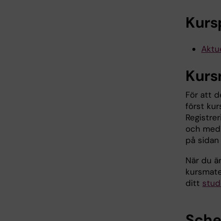
Kurs
Aktue
Kurs
För att d
först kur
Registrer
och med 
på sida
När du är
kursmate
ditt
stud
Sch