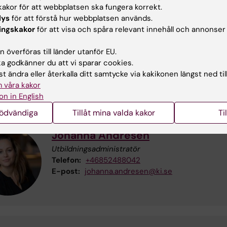
akor för att webbplatsen ska fungera korrekt.
lys
för att förstå hur webbplatsen används.
ingskakor
för att visa och spåra relevant innehåll och annonser
Kåre Buhlin
Kursansvarig/examinator
 överföras till länder utanför EU.
Telefon:
+46852488276
 godkänner du att vi sparar cookies.
E-post:
kare.buhlin@ki.se
t ändra eller återkalla ditt samtycke via kakikonen längst ned til
 våra kakor
on in English
nödvändiga
Tillåt mina valda kakor
Ti
Johanna Andresen
Utbildningsadministratör
Telefon:
+46852488042
E-post:
johanna.andresen@ki.se