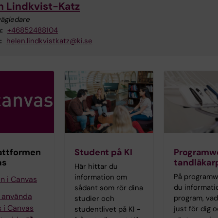
n Lindkvist-Katz
vägledare
:
+46852488104
:
helen.lindkvistkatz@ki.se
attformen
Student på KI
Programw
as
tandläka
Här hittar du
På programw
information om
in i Canvas
du informatio
sådant som rör dina
g använda
program, vad
studier och
 i Canvas
just för dig
studentlivet på KI -