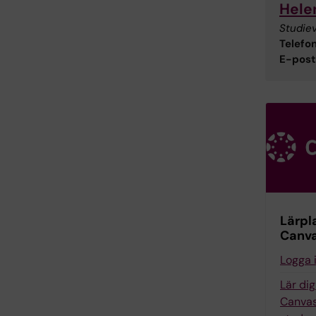
Hele
Studie
Telefon
E-post
Lärpl
Canv
Logga 
Lär di
Canvas