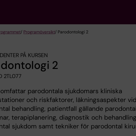
programmet
/
Programöversikt
/ Parodontologi 2
DENTER PÅ KURSEN
dontologi 2
 2TL077
omfattar parodontala sjukdomars kliniska
tationer och riskfaktorer, läkningsaspekter vi
tal behandling, patientfall gällande parodonta
ar, terapiplanering, diagnostik och behandlin
tal sjukdom samt tekniker för parodontal kirur