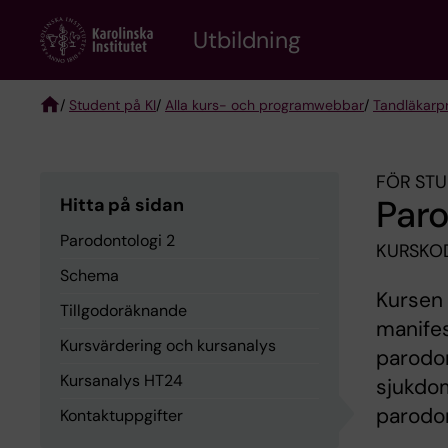
Skip
to
Utbildning
main
content
/
Student på KI
/
Alla kurs- och programwebbar
/
Tandläkar
Breadcrumb
FÖR STU
Paro
Hitta på sidan
Parodontologi 2
KURSKOD
Schema
Kursen 
Tillgodoräknande
manifes
Kursvärdering och kursanalys
parodon
Kursanalys HT24
sjukdom
parodon
Kontaktuppgifter