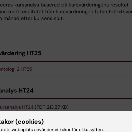
iceras kursanalys baserad på kursvärderingens resultat
ns med resultatet från kursvärderingen (utan fritextsvar
n månad efter kursens slut.
värdering HT25
ntologi 2 HT25
analys HT24
ursanalys HT24
(PDF, 213.87 KB)
kakor (cookies)
aktuppgifter
tutets webbplats använder vi kakor för olika syften: