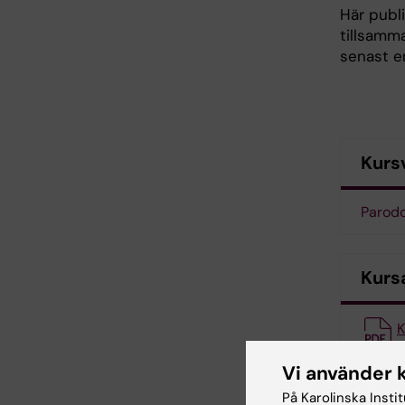
Här publ
tillsamma
senast e
Kurs
Parodo
Kurs
K
Vi använder 
Kont
På Karolinska Insti