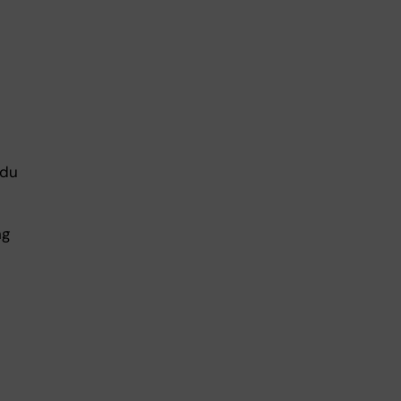
 du
l
ng