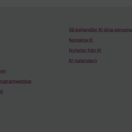
Så behandlar KI dina personu
Kontakta KI
Nyheter från KI
KI-kalendern
len
programwebbar
KI