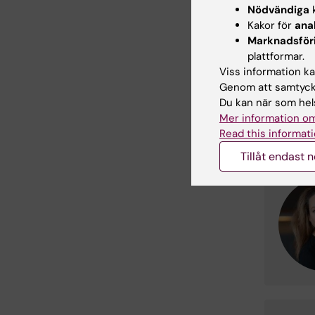
Nödvändiga
k
Kakor för
ana
Marknadsför
plattformar.
Viss information kan
Genom att samtycka
Du kan när som hels
Mer information om
Read this informati
Tillåt endast 