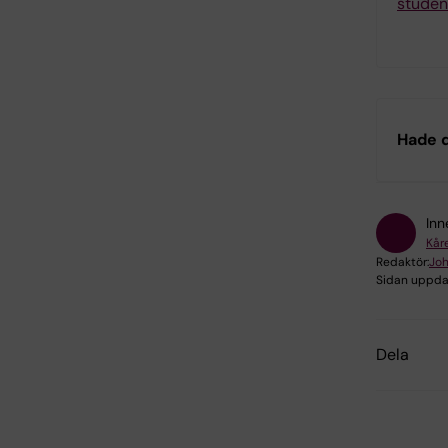
studen
Hade d
Inn
Kår
Redaktör:
Jo
Sidan uppda
Dela