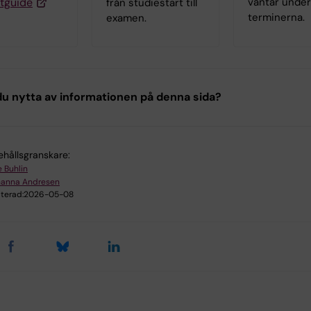
tguide
väntar unde
från studiestart till
terminerna.
examen.
u nytta av informationen på denna sida?
ehållsgranskare:
e Buhlin
hanna Andresen
terad:
2026-05-08