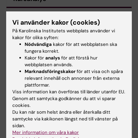
Kursanalys 2TL049 Professionell utveckling 1 -
Vi använder kakor (cookies)
Studenten HT25
(PDF, 210.84 KB)
På Karolinska Institutets webbplats använder vi
kakor för olika syften:
Kontaktuppgifter
Nödvändiga
kakor för att webbplatsen ska
fungera korrekt.
Kakor för
analys
för att förstå hur
webbplatsen används.
Robert Schibbye
Marknadsföringskakor
för att visa och spåra
Kursansvarig/examinator
relevant innehåll och annonser från externa
plattformar.
E-post:
Viss information kan överföras till länder utanför EU.
robert.schibbye@ki.se
Genom att samtycka godkänner du att vi sparar
cookies.
Du kan när som helst ändra eller återkalla ditt
samtycke via kakikonen längst ned till vänster på
Johanna Andresen
sidan.
Utbildningsadministratör
Mer information om våra kakor