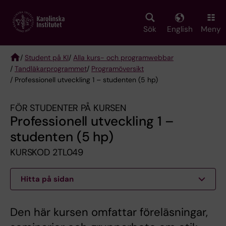
Skip
to
main
Sök
English
Meny
content
/
Student på KI
/
Alla kurs- och programwebbar
/
Tandläkarprogrammet
/
Programöversikt
Breadcrumb
/ Professionell utveckling 1 – studenten (5 hp)
FÖR STUDENTER PÅ KURSEN
Professionell utveckling 1 –
studenten (5 hp)
KURSKOD 2TL049
Hitta på sidan
Den här kursen omfattar föreläsningar,