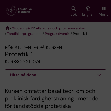
Skip
to
main
Sök
English
Meny
content
/
Student på KI
/
Alla kurs- och programwebbar
/
Tandläkarprogrammet
/
Programöversikt
/ Protetik 1
Breadcrumb
FÖR STUDENTER PÅ KURSEN
Protetik 1
KURSKOD 2TL074
Hitta på sidan
Kursen omfattar basal teori om och
preklinisk färdighetsträning i metoder
för tandstödda protetiska