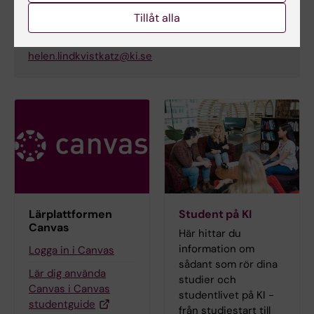
Telefon:
Tillåt alla
+46852488104
E-post:
helen.lindkvistkatz@ki.se
Lärplattformen
Student på KI
Canvas
Här hittar du
information om
Logga in i Canvas
sådant som rör dina
Lär dig använda
studier och
Canvas i Canvas
studentlivet på KI -
studentguide
från studiestart till