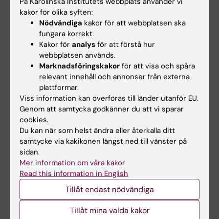
På Karolinska Institutets webbplats använder vi
Kursansvarig/examinator
kakor för olika syften:
Telefon:
Nödvändiga
kakor för att webbplatsen ska
+46852488019
fungera korrekt.
E-post:
Kakor för
analys
för att förstå hur
mizgin.bulduk@ki.se
webbplatsen används.
Marknadsföringskakor
för att visa och spåra
relevant innehåll och annonser från externa
plattformar.
Johanna Andresen
Viss information kan överföras till länder utanför EU.
Utbildningsadministratör
Genom att samtycka godkänner du att vi sparar
cookies.
Telefon:
Du kan när som helst ändra eller återkalla ditt
+46852488042
samtycke via kakikonen längst ned till vänster på
E-post:
sidan.
johanna.andresen@ki.se
Mer information om våra kakor
Read this information in English
Tillåt endast nödvändiga
Helen Lindkvist-Katz
Tillåt mina valda kakor
Studievägledare