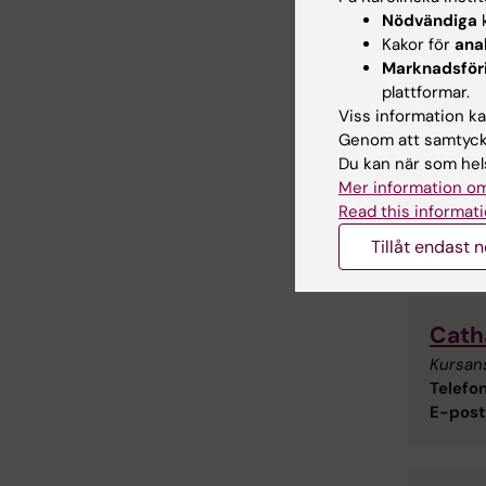
Nödvändiga
k
Kurs
Kakor för
ana
Marknadsför
plattformar.
Viss information kan
Genom att samtycka
Du kan när som hels
K
Mer information om
Read this informati
Kont
Tillåt endast 
Cath
Kursans
Telefon
E-post