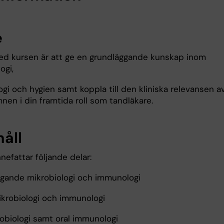
e
ed kursen är att ge en grundläggande kunskap inom
ogi,
gi och hygien samt koppla till den kliniska relevansen a
nen i din framtida roll som tandläkare.
håll
nefattar följande delar:
gande mikrobiologi och immunologi
mikrobiologi och immunologi
robiologi samt oral immunologi