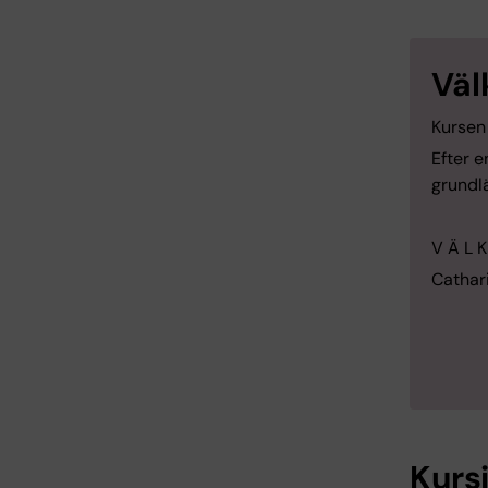
Väl
Kursen
Efter e
grundl
V Ä L K
Cathar
Kurs