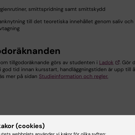
ygienrutiner, smittspridning samt smittskydd
anknytning till det teoretiska innehållet genom saliv och
vtagning
godoräknanden
om tillgodoräknande görs av studenten i
Ladok
. Gör 
 god tid innan kursstart, handläggningstiden är upp till 
Läs mer på sidan
Studieinformation och regler.
kakor (cookies)
ema
tutets webbplats använder vi kakor för olika syften: