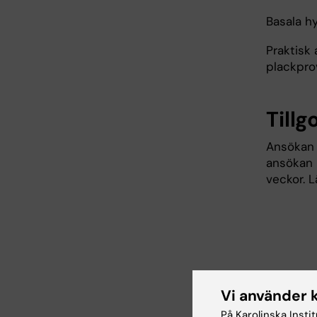
Basala h
Praktisk 
plackpro
Till
Ansökan 
ansökan i
veckor. 
Vi använder 
Sch
På Karolinska Insti