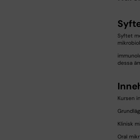
Syft
Syftet m
mikrobiol
immunolo
dessa äm
Inne
Kursen in
Grundläg
Klinisk 
Oral mik