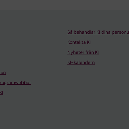
Så behandlar KI dina personu
Kontakta KI
Nyheter från KI
KI-kalendern
len
programwebbar
KI