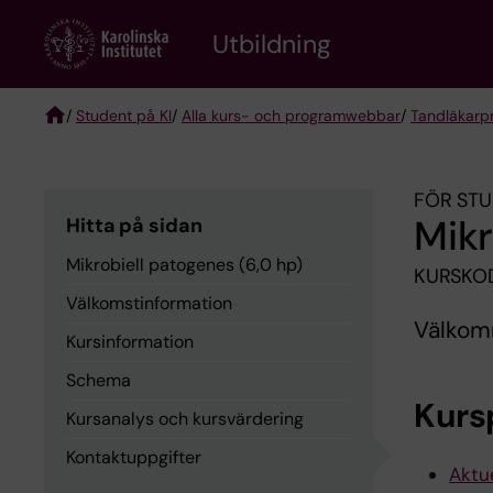
Skip
to
Utbildning
main
content
/
Student på KI
/
Alla kurs- och programwebbar
/
Tandläkar
Breadcrumb
FÖR STU
Mikr
Hitta på sidan
Mikrobiell patogenes (6,0 hp)
KURSKOD
Välkomstinformation
Välkomm
Kursinformation
Schema
Kurs
Kursanalys och kursvärdering
Kontaktuppgifter
Aktue