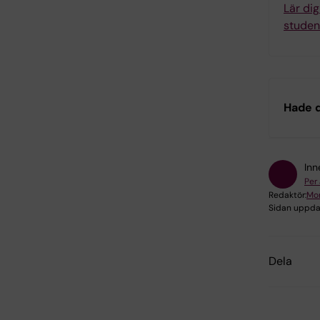
Lär di
studen
Hade d
Inn
Per
Redaktör:
Mo
Sidan uppda
Dela