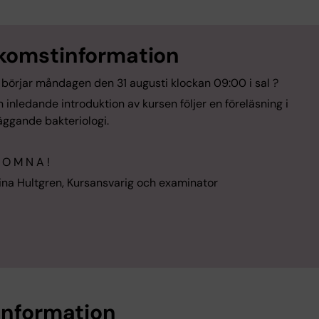
komstinformation
 börjar måndagen den 31 augusti klockan 09:00 i sal ?
n inledande introduktion av kursen följer en föreläsning i
äggande bakteriologi.
 O M N A !
ina Hultgren, Kursansvarig och examinator
information