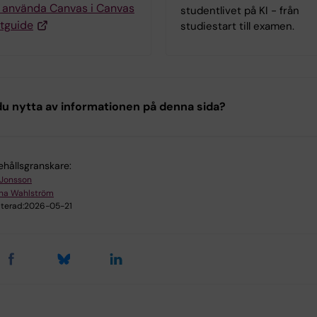
g använda Canvas i Canvas
studentlivet på KI - från
tguide
studiestart till examen.
u nytta av informationen på denna sida?
ehållsgranskare:
 Jonsson
na Wahlström
terad:
2026-05-21