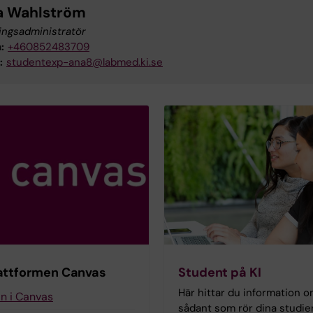
 Wahlström
ingsadministratör
:
+460852483709
:
studentexp-ana8@labmed.ki.se
attformen Canvas
Student på KI
Här hittar du information 
in i Canvas
sådant som rör dina studie