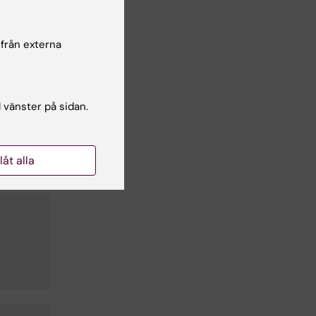
 från externa
l vänster på sidan.
llåt alla