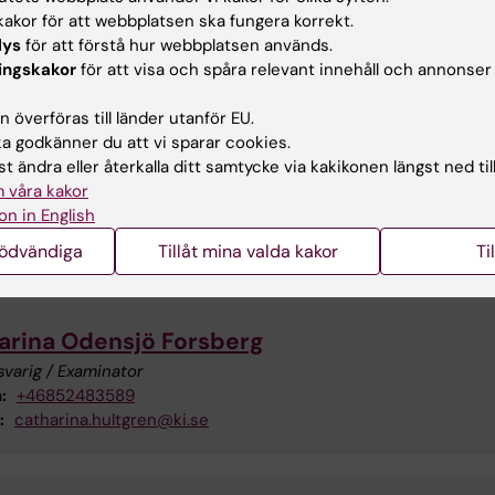
akor för att webbplatsen ska fungera korrekt.
analys och kursvärdering
lys
för att förstå hur webbplatsen används.
ingskakor
för att visa och spåra relevant innehåll och annonser
 överföras till länder utanför EU.
 godkänner du att vi sparar cookies.
t ändra eller återkalla ditt samtycke via kakikonen längst ned til
ursvärdering HT25
(PDF, 334.36 KB)
 våra kakor
on in English
aktuppgifter
nödvändiga
Tillåt mina valda kakor
Ti
arina Odensjö Forsberg
varig / Examinator
:
+46852483589
:
catharina.hultgren@ki.se