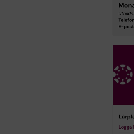
Mona
Utbildn
Telefon
E-post
Lärpl
Logga 