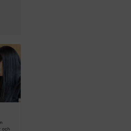
om
r och