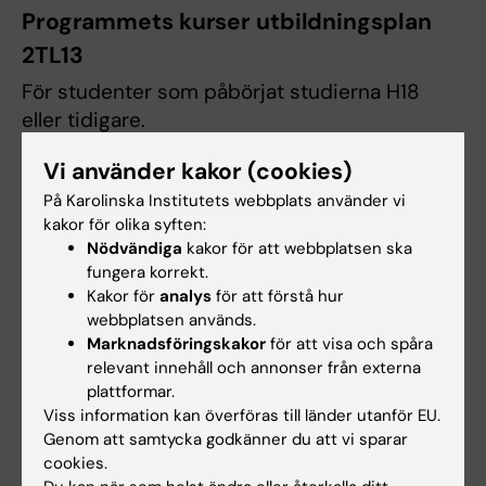
Programmets kurser utbildningsplan
2TL13
För studenter som påbörjat studierna H18
eller tidigare.
Utbildningsplan 2TL13
Vi använder kakor (cookies)
På Karolinska Institutets webbplats använder vi
kakor för olika syften:
Nödvändiga
kakor för att webbplatsen ska
Poängfördelning tandläkarprogrammet 2TL13
fungera korrekt.
T1-10
(PDF, 141.81 KB)
Kakor för
analys
för att förstå hur
webbplatsen används.
Kurserna på den tidigare utbildningsplanen
Marknadsföringskakor
för att visa och spåra
(2TL13) har lagts ner med övergångsregler
relevant innehåll och annonser från externa
plattformar.
som finns att läsa om i respektive kursplan
Viss information kan överföras till länder utanför EU.
under rubriken
Genom att samtycka godkänner du att vi sparar
Övergångsbestämmelser. Studenter som i
cookies.
nuvarande utbildningsplan 2TL13 har