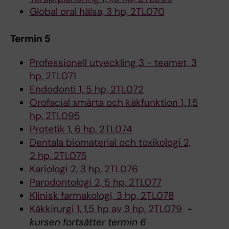
Global oral hälsa, 3 hp, 2TL070
Termin 5
Professionell utveckling 3 - teamet, 3
hp, 2TL071
Endodonti 1, 5 hp, 2TL072
Orofacial smärta och käkfunktion 1, 1,5
hp, 2TL095
Protetik 1, 6 hp, 2TL074
Dentala biomaterial och toxikologi 2,
2 hp, 2TL075
Kariologi 2, 3 hp, 2TL076
Parodontologi 2, 5 hp, 2TL077
Klinisk farmakologi, 3 hp, 2TL078
Käkkirurgi 1, 1,5 hp av 3 hp, 2TL079
-
kursen fortsätter termin 6