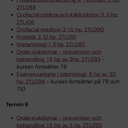
2TL088
Orofacial smärta och käkfunktion 3, 3 hp,
2TL106
Orofacial medicin 3, 1,5 hp, 2TL090
Protetik 3, 12 hp, 2TL091
Implantologi 1, 3 hp, 2TL092
Orala sjukdomar - prevention och
behandling, 1,5 hp av 3hp, 2TL093
-
kursen fortsätter T8
Examensarbete i odontologi, 6 hp av 30
hp, 2TL094
-
kursen fortsätter på T9 och
T10
Termin 8
Orala sjukdomar - prevention och
behandling, 1,5 hp av 3 hp, 2TL093