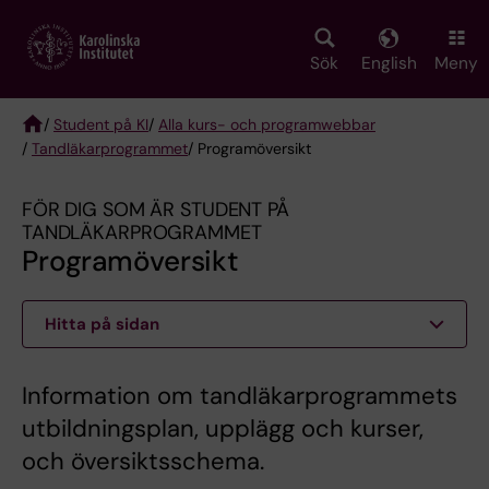
Skip
to
main
Sök
English
Meny
content
/
Student på KI
/
Alla kurs- och programwebbar
/
Tandläkarprogrammet
/ Programöversikt
Breadcrumb
FÖR DIG SOM ÄR STUDENT PÅ
TANDLÄKARPROGRAMMET
Programöversikt
Hitta på sidan
Information om tandläkarprogrammets
utbildningsplan, upplägg och kurser,
och översiktsschema.