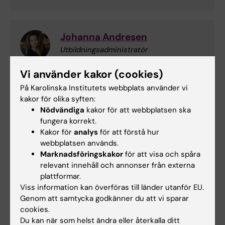
Johanna Andresen
Utbildningsadministratör
Telefon:
Vi använder kakor (cookies)
+46852488042
På Karolinska Institutets webbplats använder vi
E-post:
kakor för olika syften:
johanna.andresen@ki.se
Nödvändiga
kakor för att webbplatsen ska
fungera korrekt.
Kakor för
analys
för att förstå hur
webbplatsen används.
Helen Lindkvist-Katz
Marknadsföringskakor
för att visa och spåra
Studievägledare
relevant innehåll och annonser från externa
Telefon:
plattformar.
+46852488104
Viss information kan överföras till länder utanför EU.
E-post:
Genom att samtycka godkänner du att vi sparar
helen.lindkvistkatz@ki.se
cookies.
Du kan när som helst ändra eller återkalla ditt