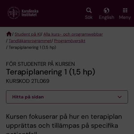
Skip
to
main
Sök
English
Meny
content
/
Student på KI
/
Alla kurs- och programwebbar
/
Tandläkarprogrammet
/
Programöversikt
Breadcrumb
/ Terapiplanering 1 (1,5 hp)
FÖR STUDENTER PÅ KURSEN
Terapiplanering 1 (1,5 hp)
KURSKOD 2TL069
Hitta på sidan
Kursen fokuserar på hur en terapiplan
upprättas och tillämpas på specifika