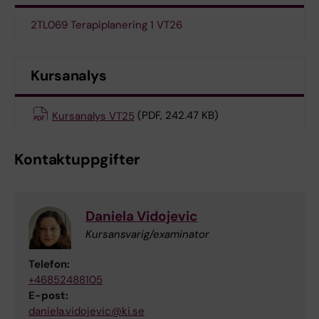
2TL069 Terapiplanering 1 VT26
Kursanalys
Kursanalys VT25
(PDF, 242.47 KB)
Kontaktuppgifter
Daniela Vidojevic
Kursansvarig/examinator
Telefon:
+46852488105
E-post:
daniela.vidojevic@ki.se