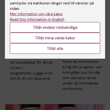
samtycke via kakikonen längst ned till vänster på
sidan.
Mer information om våra kakor
Read this information in English
Tillåt endast nödvändiga
Tillåt mina valda kakor
Logga in i Canvas
Programwebb
Tillåt alla
tandläkarprogrammet
I lärplattformen Canvas
På programwebben
hittar
hittar du information
du kurswebbar för aktuella
kring ditt program, vad
kurser i
som gäller just för dig
programmet. Logga in med
och vad som väntar
ditt KI-ID och lösenord.
under de kommande
terminerna.