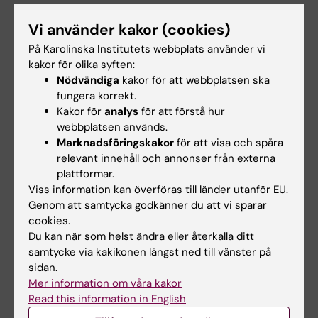
Kontaktuppgifter
Vi använder kakor (cookies)
På Karolinska Institutets webbplats använder vi
kakor för olika syften:
Åsa Wiksten
Nödvändiga
kakor för att webbplatsen ska
fungera korrekt.
kursansvarig/examinator
Kakor för
analys
för att förstå hur
Telefon:
webbplatsen används.
+46852486071
Marknadsföringskakor
för att visa och spåra
E-post:
relevant innehåll och annonser från externa
asa.wiksten@ki.se
plattformar.
Viss information kan överföras till länder utanför EU.
Genom att samtycka godkänner du att vi sparar
cookies.
Johanna Andresen
Du kan när som helst ändra eller återkalla ditt
Utbildningsadministratör
samtycke via kakikonen längst ned till vänster på
sidan.
Telefon:
Mer information om våra kakor
+46852488042
Read this information in English
E-post: