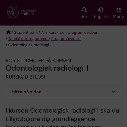
Skip
to
main
Sök
English
Meny
content
/
Student på KI
/
Alla kurs- och programwebbar
/
Tandläkarprogrammet
/
Programöversikt
Breadcrumb
/ Odontologisk radiologi 1
FÖR STUDENTER PÅ KURSEN
Odontologisk radiologi 1
KURSKOD 2TL061
Hitta på sidan
I kursen Odontologisk radiologi 1 ska du
tillgodogöra dig grundläggande