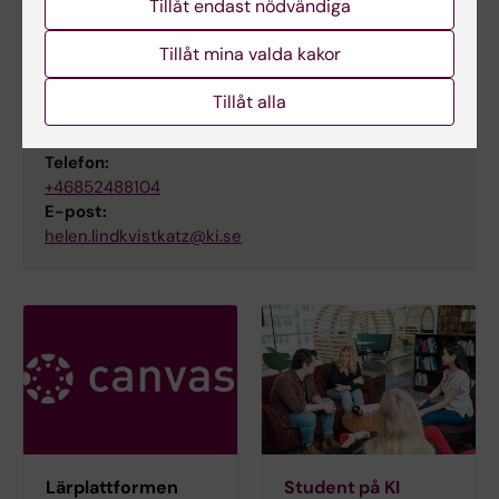
Tillåt endast nödvändiga
johanna.andresen@ki.se
Tillåt mina valda kakor
Tillåt alla
Helen Lindkvist-Katz
Studievägledare
Telefon:
+46852488104
E-post:
helen.lindkvistkatz@ki.se
Lärplattformen
Student på KI