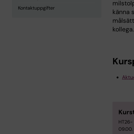
milstol
Kontaktuppgifter
känna 
målsätt
kollega.
Kurs
Aktue
Kurs
HT26- 
09.00.