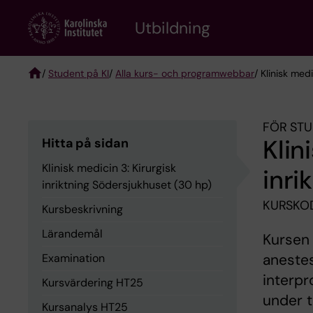
Skip
to
Utbildning
main
content
/
Student på KI
/
Alla kurs- och programwebbar
/ Klinisk med
Breadcrumb
FÖR STU
Klin
Hitta på sidan
Klinisk medicin 3: Kirurgisk
inri
inriktning Södersjukhuset (30 hp)
KURSKOD
Kursbeskrivning
Lärandemål
Kursen 
anestes
Examination
interpr
Kursvärdering HT25
under 
Kursanalys HT25