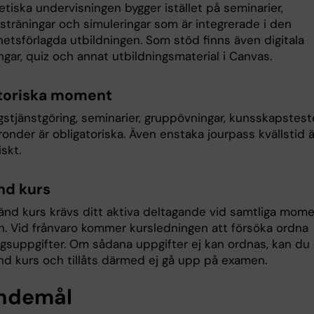
tiska undervisningen bygger istället på seminarier,
sträningar och simuleringar som är integrerade i den
etsförlagda utbildningen. Som stöd finns även digitala
ngar, quiz och annat utbildningsmaterial i Canvas.
toriska moment
gstjänstgöring, seminarier, gruppövningar, kunsskapstest
onder är obligatoriska. Även enstaka jourpass kvällstid ä
iskt.
d kurs
änd kurs krävs ditt aktiva deltagande vid samtliga mom
n. Vid frånvaro kommer kursledningen att försöka ordna
ngsuppgifter. Om sådana uppgifter ej kan ordnas, kan du 
nd kurs och tillåts därmed ej gå upp på examen.
ndemål