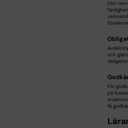
Den teore
färdighet
verksamh
föreläsni
Obliga
Avdelnin
och gästr
obligator
Godkän
För godk
på kurse
ersättni
få godkä
Lära