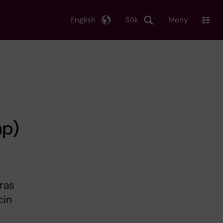
English
Sök
Meny
hp)
eras
cin