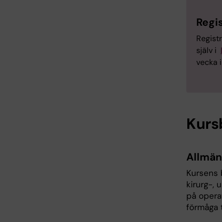
Regi
Registr
själv i
vecka 
Kurs
Allmän
Kursens 
kirurg-,
på opera
förmåga t