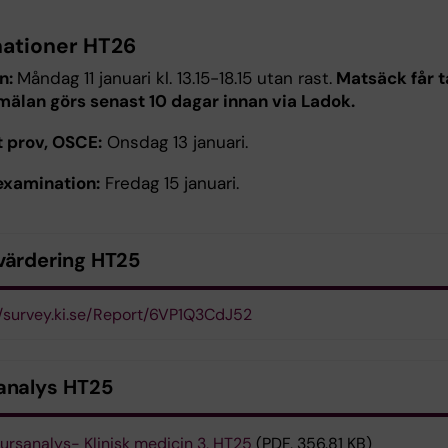
ationer HT26
n:
Måndag 11 januari kl. 13.15-18.15 utan rast.
Matsäck får t
älan görs senast 10 dagar innan via Ladok.
t prov, OSCE:
Onsdag 13 januari.
examination:
Fredag 15 januari.
värdering HT25
//survey.ki.se/Report/6VP1Q3CdJ52
analys HT25
ursanalys- Klinisk medicin 3, HT25
(PDF, 356.81 KB)