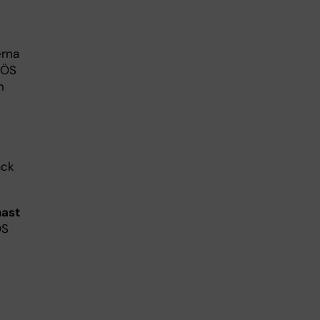
erna
SÖS
n
äck
nast
ÖS