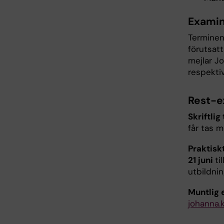
Examin
Terminen
förutsatt
mejlar J
respekti
Rest-e
Skriftli
får tas 
Praktisk
21 juni
ti
utbildni
Muntlig 
johanna.