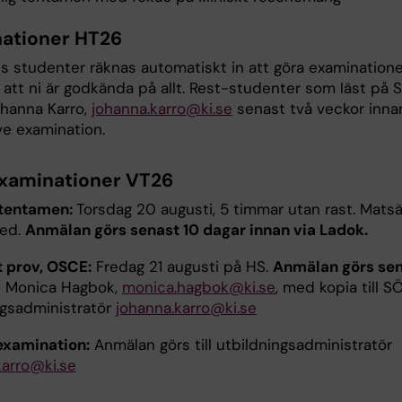
ationer HT26
s studenter räknas automatiskt in att göra examination
 att ni är godkända på allt. Rest-studenter som läst på 
ohanna Karro,
johanna.karro@ki.se
senast två veckor inna
ve examination.
xaminationer VT26
g tentamen:
Torsdag 20 augusti, 5 timmar utan rast. Mats
med.
Anmälan görs senast 10 dagar innan via Ladok.
t prov, OSCE:
Fredag 21 augusti på HS.
Anmälan görs se
ll Monica Hagbok,
monica.hagbok@ki.se
, med kopia till S
ngsadministratör
johanna.karro@ki.se
examination:
Anmälan görs till utbildningsadministratör
karro@ki.se