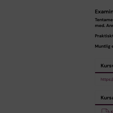
Examin
Tentame
med. Anm
Praktisk
Muntlig 
Kurs
https:
Kurs
K