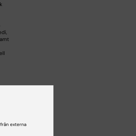
k
a
di,
samt
ll
 på
av
ch
 från externa