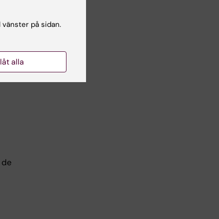
amen
l vänster på sidan.
LO-
llåt alla
 de