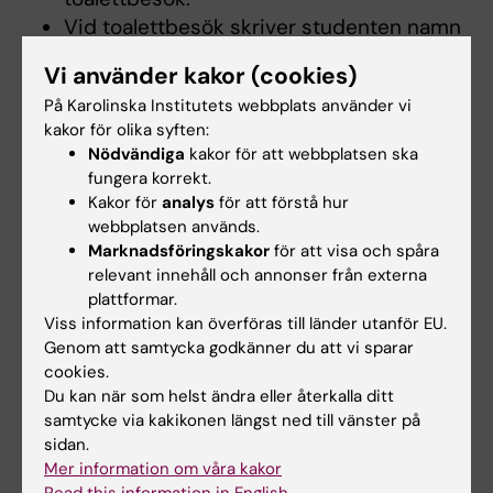
Vid toalettbesök skriver studenten namn
och platskod på ”toalettbesökslista” och
Vi använder kakor (cookies)
anger också tidpunkt för när hen går in
På Karolinska Institutets webbplats använder vi
och kommer ut från toaletten enligt
kakor för olika syften:
instruktion från tentamensvakt.
Nödvändiga
kakor för att webbplatsen ska
fungera korrekt.
Identitetskontroll
Kakor för
analys
för att förstå hur
webbplatsen används.
Studenten ska ha sin legitimation
Marknadsföringskakor
för att visa och spåra
relevant innehåll och annonser från externa
liggande på skrivplatsen.
plattformar.
Vid inlämning av examinationsunderlaget
Viss information kan överföras till länder utanför EU.
ska tentamensvakten göra en
Genom att samtycka godkänner du att vi sparar
identitetskontroll.
cookies.
Studenten ska identifiera sig med giltig
Du kan när som helst ändra eller återkalla ditt
samtycke via kakikonen längst ned till vänster på
legitimation.
sidan.
Om en student inte kan uppvisa giltig
Mer information om våra kakor
legitimation, så ska tentamensvakten ta
Read this information in English