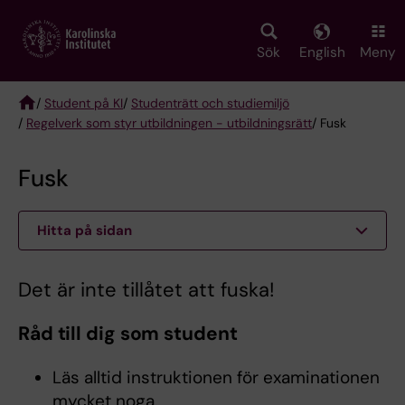
Skip
to
main
Sök
English
Meny
content
/
Student på KI
/
Studenträtt och studiemiljö
/
Regelverk som styr utbildningen - utbildningsrätt
/ Fusk
Breadcrumb
Fusk
Hitta på sidan
Det är inte tillåtet att fuska!
Råd till dig som student
Läs alltid instruktionen för examinationen
mycket noga.