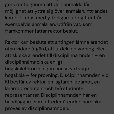
görs detta genom att den anmälda får
möjlighet att yttra sig över anmälan. Yttrandet
kompletteras med ytterli­gare uppgifter från
exempelvis anmälaren. Utifrån vad som
framkommer fattar rek­tor beslut.
Rektor kan besluta att antingen lämna ärendet
utan vidare åtgärd, att utdela en var­ning eller
att skicka ärendet till disciplinnämnden – en
disciplinnämnd ska enligt
högskoleförordningen finnas vid varje
högskola – för prövning. Disciplinnämnden vid
KI består av rektor, en lagfaren ledamot, en
lärarrepresentant och två student­
representanter. Disciplinnämnden har en
handläggare som utreder ärenden som ska
prövas av disciplinnämnden.