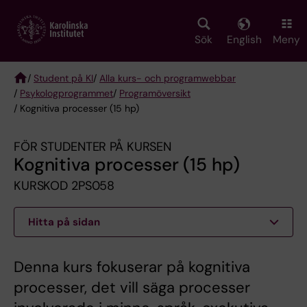
Skip
to
main
Sök
English
Meny
content
/
Student på KI
/
Alla kurs- och programwebbar
/
Psykologprogrammet
/
Programöversikt
Breadcrumb
/ Kognitiva processer (15 hp)
FÖR STUDENTER PÅ KURSEN
Kognitiva processer (15 hp)
KURSKOD 2PS058
Hitta på sidan
Denna kurs fokuserar på kognitiva
processer, det vill säga processer