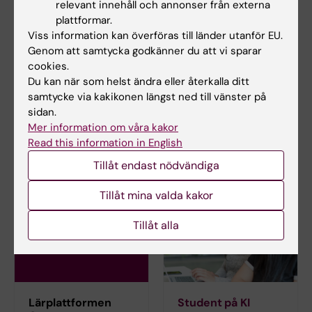
relevant innehåll och annonser från externa
philip.parnamets@ki.se
plattformar.
Viss information kan överföras till länder utanför EU.
Genom att samtycka godkänner du att vi sparar
Elin Uddenstig
cookies.
Du kan när som helst ändra eller återkalla ditt
Kursadministratör
samtycke via kakikonen längst ned till vänster på
Telefon:
sidan.
+46852482424
Mer information om våra kakor
E-post:
Read this information in English
elin.uddenstig@ki.se
Tillåt endast nödvändiga
Tillåt mina valda kakor
Tillåt alla
Lärplattformen
Student på KI