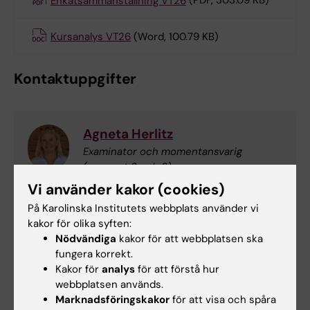
Enkätsammanställning VT26
(PDF, 303.09 KB)
Kursanalys VT26
(Word, 100.79 KB)
Kontaktuppgifter
Agneta Herlitz
Examinator och momentansvarig
(moment 2 och 3)
E-post:
Vi använder kakor (cookies)
agneta.herlitz@ki.se
På Karolinska Institutets webbplats använder vi
kakor för olika syften:
Nödvändiga
kakor för att webbplatsen ska
Philip Pärnamets
fungera korrekt.
Kakor för
analys
för att förstå hur
Momentansvarig (moment 1)
webbplatsen används.
Marknadsföringskakor
för att visa och spåra
E-post: