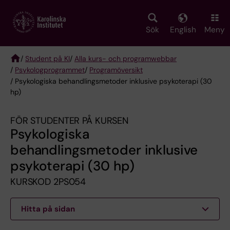
Skip
to
main
Sök
English
Meny
content
/
Student på KI
/
Alla kurs- och programwebbar
/
Psykologprogrammet
/
Programöversikt
Breadcrumb
/ Psykologiska behandlingsmetoder inklusive psykoterapi (30
hp)
FÖR STUDENTER PÅ KURSEN
Psykologiska
behandlingsmetoder inklusive
psykoterapi (30 hp)
KURSKOD 2PS054
Hitta på sidan