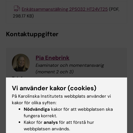
Enkätsammanställning 2PS032 HT24VT25
(PDF,
298.17 KB)
Kontaktuppgifter
Pia Enebrink
Examinator och momentansvarig
(moment 2 och 3)
Telefon:
+46852487738
Vi använder kakor (cookies)
E-post:
På Karolinska Institutets webbplats använder vi
pia.enebrink@ki.se
kakor för olika syften:
Nödvändiga
kakor för att webbplatsen ska
fungera korrekt.
Kakor för
analys
för att förstå hur
Cecilia Fyring
webbplatsen används.
Momentansvarig (moment 1 och 5)