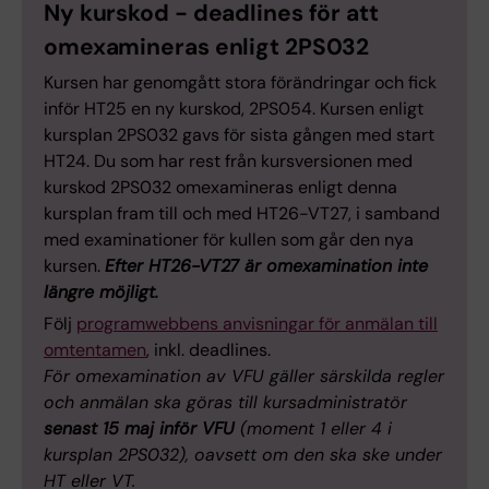
Ny kurskod - deadlines för att
omexamineras enligt 2PS032
Kursen har genomgått stora förändringar och fick
inför HT25 en ny kurskod, 2PS054. Kursen enligt
kursplan 2PS032 gavs för sista gången med start
HT24. Du som har rest från kursversionen med
kurskod 2PS032 omexamineras enligt denna
kursplan fram till och med HT26-VT27, i samband
med examinationer för kullen som går den nya
kursen.
Efter HT26-VT27 är omexamination inte
längre möjligt.
Följ
programwebbens anvisningar för anmälan till
omtentamen
, inkl. deadlines.
För omexamination av VFU gäller särskilda regler
och anmälan ska göras till kursadministratör
senast 15 maj inför VFU
(moment 1 eller 4 i
kursplan 2PS032), oavsett om den ska ske under
HT eller VT.