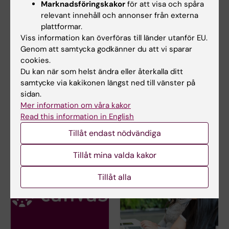
Marknadsföringskakor
för att visa och spåra
relevant innehåll och annonser från externa
E-post:
plattformar.
cecilia.fyring@ki.se
Viss information kan överföras till länder utanför EU.
Genom att samtycka godkänner du att vi sparar
cookies.
Lorin Yousif
Du kan när som helst ändra eller återkalla ditt
samtycke via kakikonen längst ned till vänster på
Kursadministratör
sidan.
Telefon:
Mer information om våra kakor
+46852482468
Read this information in English
E-post:
lorin.yousif@ki.se
Tillåt endast nödvändiga
Tillåt mina valda kakor
Tillåt alla