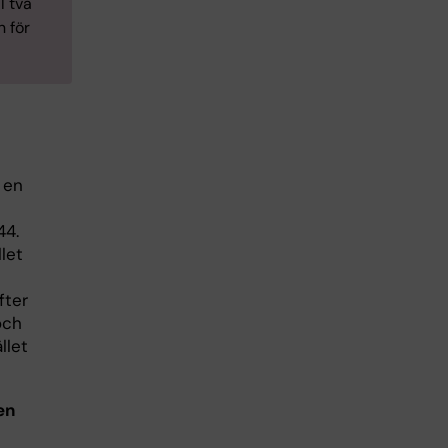
l två
n för
 en
44.
let
fter
och
llet
en