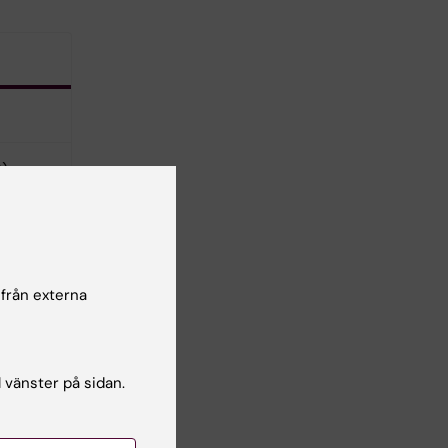
B)
 från externa
l vänster på sidan.