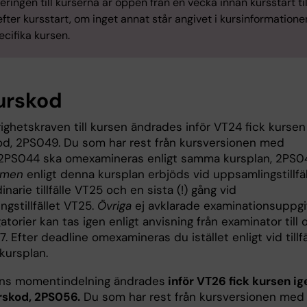
eringen till kurserna är öppen från en vecka innan kursstart til
fter kursstart, om inget annat står angivet i kursinformatione
cifika kursen.
urskod
ighetskraven till kursen ändrades inför VT24 fick kursen
od, 2PS049. Du som har rest från kursversionen med
2PS044 ska omexamineras enligt samma kursplan, 2PS0
amen
enligt denna kursplan erbjöds vid uppsamlingstillfäl
inarie tillfälle VT25 och en sista (!) gång vid
gstillfället VT25.
Övriga
ej avklarade examinationsuppgi
igatorier kan tas igen enligt anvisning från examinator till 
 Efter deadline omexamineras du istället enligt vid tillfä
 kursplan.
ns momentindelning ändrades
inför VT26 fick kursen ig
rskod, 2PS056.
Du som har rest från kursversionen med