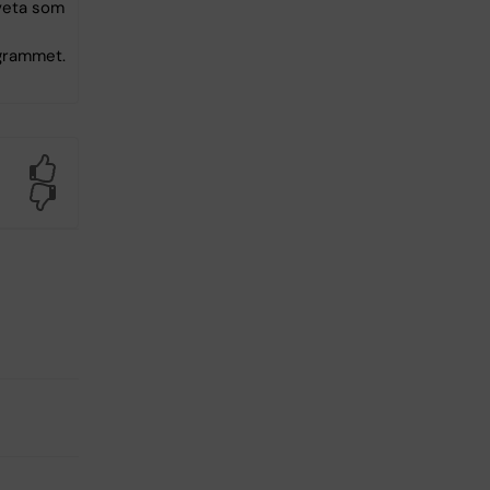
veta som
grammet.
Yes
No