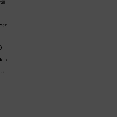
ill
 den
)
dela
la