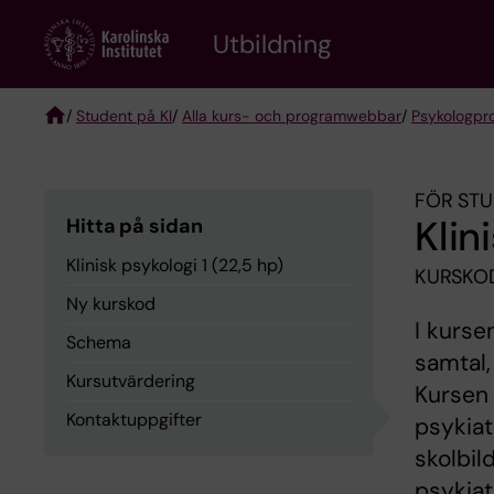
Skip
to
Utbildning
main
content
/
Student på KI
/
Alla kurs- och programwebbar
/
Psykologp
Breadcrumb
FÖR STU
Klin
Hitta på sidan
Klinisk psykologi 1 (22,5 hp)
KURSKO
Ny kurskod
I kurse
Schema
samtal,
Kursutvärdering
Kursen 
Kontaktuppgifter
psykiat
skolbil
psykiat