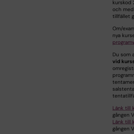
kurskod 
och med 
tillfället
Om/exami
nya kurs
programw
Du som a
vid kurs
omregist
programm
tentamens
salstent
tentatillf
Länk till
gången V
Länk till
gången V