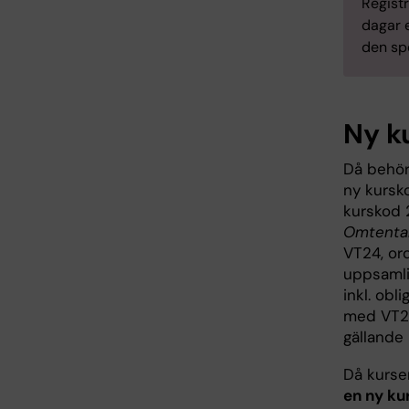
Registr
dagar e
den spe
Ny k
Då behör
ny kursk
kurskod 
Omtent
VT24, ord
uppsamlin
inkl. obl
med VT27.
gällande
Då kurse
en ny ku