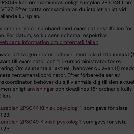
2PS049 kan omexamineras enligt kursplan 2PS049 fram t
VT27. Efter detta omexamineras du istället enligt vid
 gällande kursplan.
nationer görs i samband med examinationstillfällen för
en. För datum, se kursens schema respektive
ebbens information om omtentatillfällen
.
vser att ta igen rester behöver meddela detta
senast (!
start
till examinator och till kursadministratör för ev.
rering. Om salstenta är aktuell, behöver du även (!) med
ets tentamenskoordinator. Efter förberedelser av
koordinator, behöver du själv anmäla dig till den aktuel
amen enligt
anvisningar
och deadlines för ordinarie kulls
ällen.
 kursplan 2PS044 Klinisk psykologi 1
, som gavs för sista
T23.
 kursplan 2PS049 Klinisk psykolog 1
, som gavs för sista
T25.