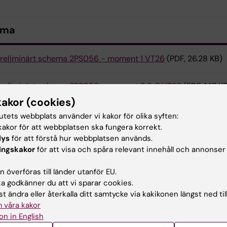
ema
reliminärt schema 2PS056 - moment 1 VT26
(PDF, 26.28 KB)
reliminärt schema 2PS056 - moment 2 & 3 VT26
(PDF, 147 K
kakor (cookies)
reliminärt schema 2PS056 - moment 4 VT26
(PDF, 27.86 KB)
tutets webbplats använder vi kakor för olika syften:
akor för att webbplatsen ska fungera korrekt.
lys
för att förstå hur webbplatsen används.
reliminärt schema 2PS056 - moment 5 VT26
(PDF, 71.25 KB)
ingskakor
för att visa och spåra relevant innehåll och annonser
reliminärt schema 2PS056 - moment 6 VT26
(PDF, 28.63 KB)
 överföras till länder utanför EU.
 godkänner du att vi sparar cookies.
t ändra eller återkalla ditt samtycke via kakikonen längst ned til
utvärdering
 våra kakor
on in English