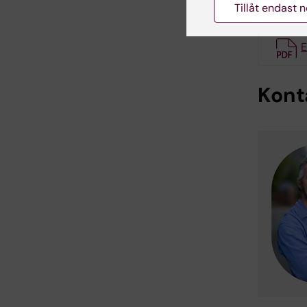
Tillåt endast 
K
E
Kont