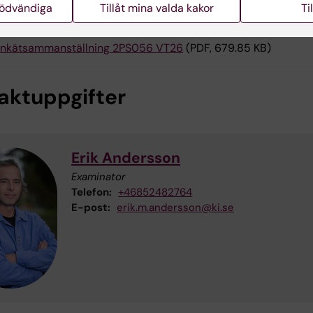
nödvändiga
Tillåt mina valda kakor
Ti
ursanalys 2PS056 VT26
(PDF, 394.47 KB)
nkätsammanställning 2PS056 VT26
(PDF, 679.85 KB)
aktuppgifter
Erik Andersson
Examinator
Telefon:
+46852482764
E-post:
erik.m.andersson@ki.se