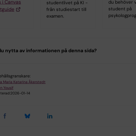
 i Canvas
du behöver 
studentlivet på KI -
student på
tguide
från studiestart till
psykologpro
examen.
u nytta av informationen på denna sida?
ehållsgranskare:
a Maria Katarina Åkerstedt
in Yousif
terad:
2026-01-14