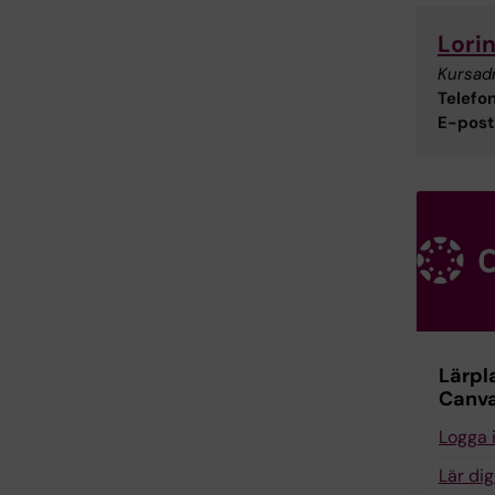
Lorin
Kursad
Telefon
E-post
Lärpl
Canv
Logga 
Lär di