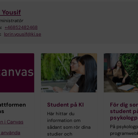
 Yousif
ministratör
:
+46852482468
:
lorin.yousif@ki.se
attformen
Student på KI
För dig so
as
student p
Här hittar du
psykolog
information om
in i Canvas
På psykolog
sådant som rör dina
g använda
programwebb 
studier och