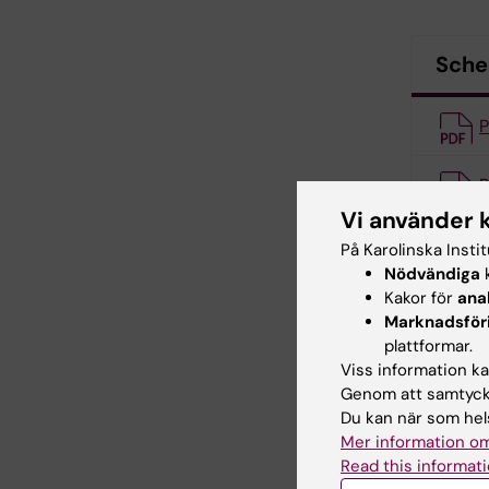
Sch
P
P
Vi använder 
P
På Karolinska Insti
Nödvändiga
k
Kakor för
ana
P
Marknadsför
plattformar.
P
Viss information kan
Genom att samtycka
Du kan när som hels
Kurs
Mer information om
Read this informati