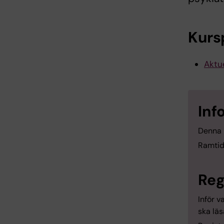
Kurs
Aktue
Inf
Denna 
Ramtid
Reg
Inför v
ska läs