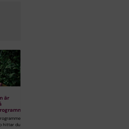
m är
å
programmet
programmets
hittar du allt