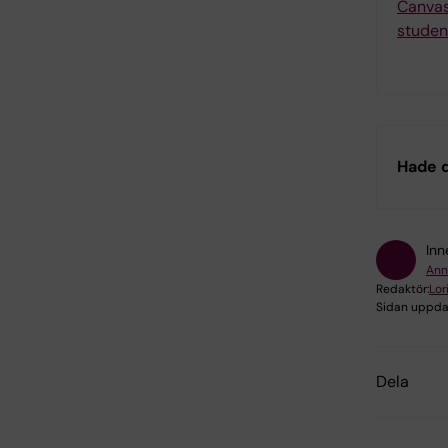
Canvas
studen
Hade d
Inn
Ann
Redaktör:
Lor
Sidan uppda
Dela