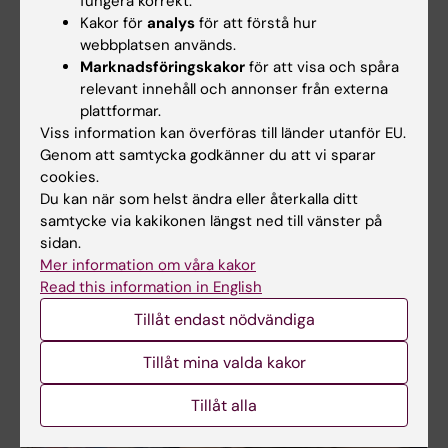
fungera korrekt.
Kakor för
analys
för att förstå hur
webbplatsen används.
Marknadsföringskakor
för att visa och spåra
relevant innehåll och annonser från externa
plattformar.
Viss information kan överföras till länder utanför EU.
Genom att samtycka godkänner du att vi sparar
cookies.
Du kan när som helst ändra eller återkalla ditt
Sexuell, reproduktiv och perinatal hälsa
samtycke via kakikonen längst ned till vänster på
Kompetensutveckling inom sexuell, reproduktiv och
sidan.
perinatal hälsa som vi kan erbjuda. Utifrån behov
Mer information om våra kakor
kan flertalet anordnas helt eller delvis på distans via
Read this information in English
digitala kursträffar.
Tillåt endast nödvändiga
Tillåt mina valda kakor
Tillåt alla