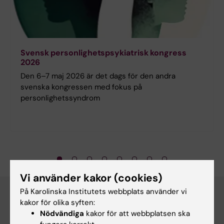
Svensk personlighetspsykiatrisk kongress
2026
Den 6–7 maj 2026 är det dags för den andra
svenska kongressen med fokus på
personlighetssyndrom
Vi använder kakor (cookies)
På Karolinska Institutets webbplats använder vi
Ett urval av våra kunskapsområden
kakor för olika syften:
Nödvändiga
kakor för att webbplatsen ska