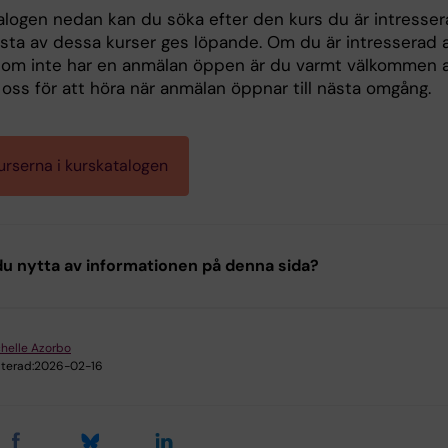
talogen nedan kan du söka efter den kurs du är intresse
lesta av dessa kurser ges löpande. Om du är intresserad 
som inte har en anmälan öppen är du varmt välkommen a
oss för att höra när anmälan öppnar till nästa omgång.
kurserna i kurskatalogen
u nytta av informationen på denna sida?
helle Azorbo
terad:
2026-02-16