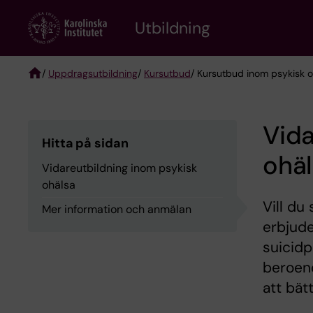
Skip
to
Utbildning
main
content
/
Uppdragsutbildning
/
Kursutbud
/ Kursutbud inom psykisk 
Breadcrumb
Vida
Hitta på sidan
ohä
Vidareutbildning inom psykisk
ohälsa
Vill du
Mer information och anmälan
erbjud
suicidp
beroend
att bät