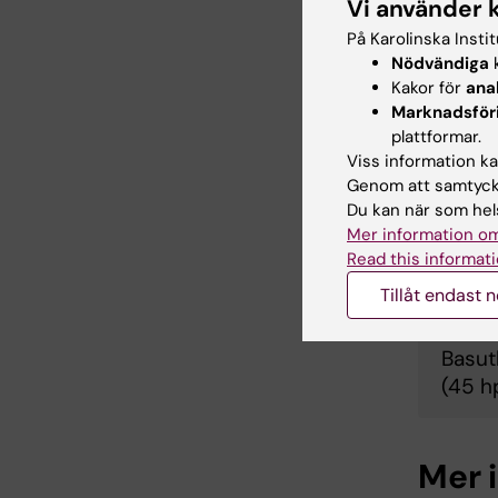
Vi använder 
På Karolinska Insti
Nödvändiga
k
Motiv
Kakor för
ana
hp, d
Marknadsför
plattformar.
Viss information kan
Genom att samtycka
Ätstö
Du kan när som hels
Mer information om
Read this informati
Psyk-
Tillåt endast 
Basut
(45 h
Mer 