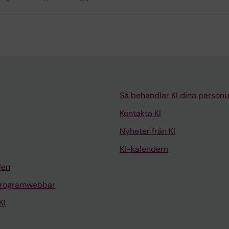
Så behandlar KI dina personu
Kontakta KI
Nyheter från KI
KI-kalendern
len
programwebbar
KI