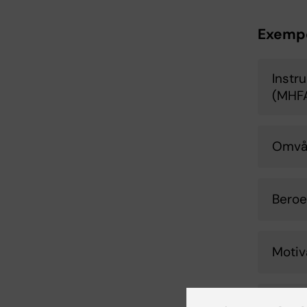
Exempe
Instru
(MHF
Omvår
Beroe
Motiv
Återf