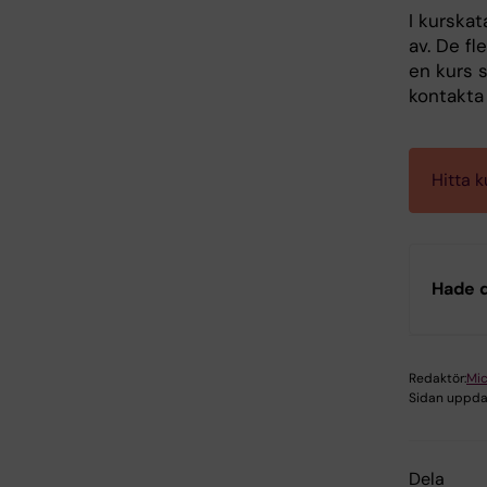
I kurska
av. De f
en kurs 
kontakta 
Hitta 
Hade d
Redaktör:
Mic
Sidan uppda
Dela