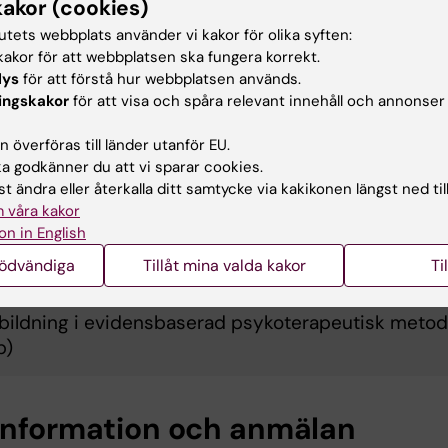
kakor (cookies)
tutets webbplats använder vi kakor för olika syften:
akor för att webbplatsen ska fungera korrekt.
erande samtal med yrkesmässig tillämpning - del 1
lys
för att förstå hur webbplatsen används.
istans)
ingskakor
för att visa och spåra relevant innehåll och annonser
 överföras till länder utanför EU.
 godkänner du att vi sparar cookies.
rningar - bakgrund och behandling (7,5 hp)
t ändra eller återkalla ditt samtycke via kakikonen längst ned til
 våra kakor
on in English
E bas
nödvändiga
Tillåt mina valda kakor
Ti
bildning i evidensbaserad psykoterapeutisk metod
p)
information och anmälan