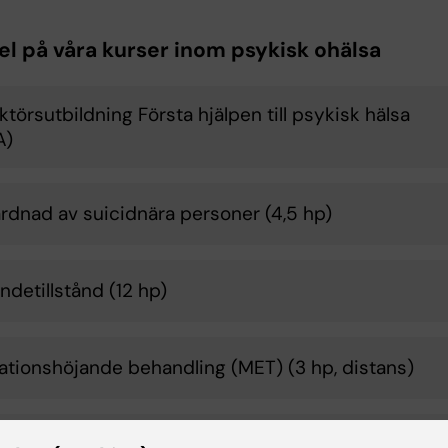
l på våra kurser inom psykisk ohälsa
ktörsutbildning Första hjälpen till psykisk hälsa
A)
dnad av suicidnära personer (4,5 hp)
ndetillstånd (12 hp)
ationshöjande behandling (MET) (3 hp, distans)
allsprevention (3 hp, distans)