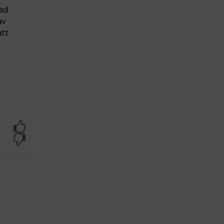
rad
av
tt
Yes
No