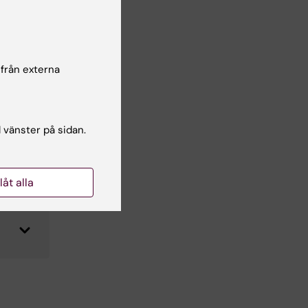
 (3
 från externa
l vänster på sidan.
llåt alla