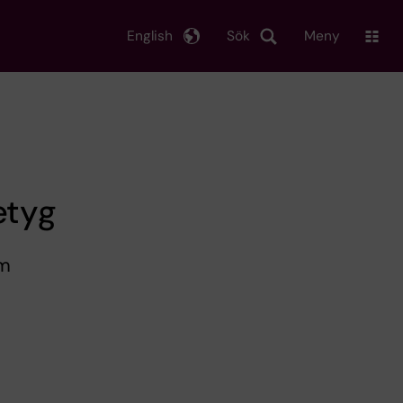
English
Sök
Meny
etyg
om