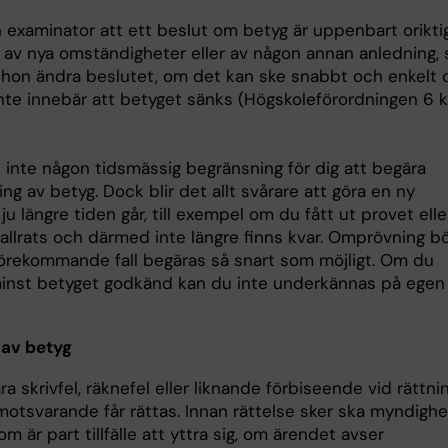
n examinator att ett beslut om betyg är uppenbart orikti
 av nya omständigheter eller av någon annan anledning, s
r hon ändra beslutet, om det kan ske snabbt och enkelt 
nte innebär att betyget sänks (Högskoleförordningen 6 
s inte någon tidsmässig begränsning för dig att begära
g av betyg. Dock blir det allt svårare att göra en ny
ju längre tiden går, till exempel om du fått ut provet elle
allrats och därmed inte längre finns kvar. Omprövning b
 förekommande fall begäras så snart som möjligt. Om du
 minst betyget godkänd kan du inte underkännas på egen
 av betyg
 skrivfel, räknefel eller liknande förbiseende vid rättni
motsvarande får rättas. Innan rättelse sker ska myndigh
m är part tillfälle att yttra sig, om ärendet avser