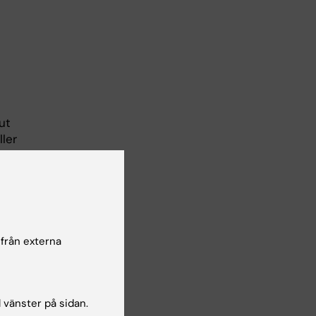
ut
ler
ker
 från externa
l vänster på sidan.
ytt