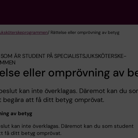
sjuksköterske­programmen
/ Rättelse eller omprövning av betyg
 SOM ÄR STUDENT PÅ SPECIALIST­SJUKSKÖTERSKE­
AMMEN
else eller omprövning av b
eslut kan inte överklagas. Däremot kan du s
 begära att få ditt betyg omprövat.
ing av betyg
slut kan inte överklagas. Däremot kan du som student
t få ditt betyg omprövat.