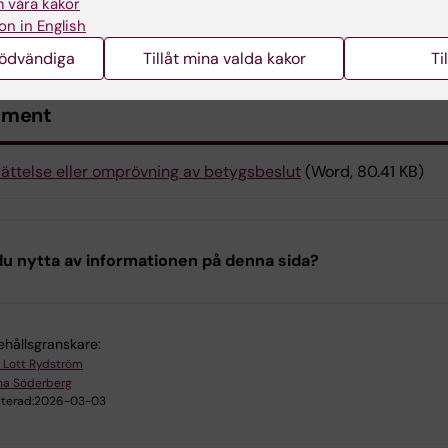
 våra kakor
ADOK. Handlingen diarieförs och arkiveras enligt gälland
on in English
nödvändiga
Tillåt mina valda kakor
Ti
ument
ättelse eller omprövning av betygsbeslut
(Word, 80.41 KB)
u nytta av informationen på denna sida?
ehållsgranskare:
e Lott Rydström
na Söderberg
terad:
2026-03-03