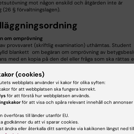
tsutövning mot någon enskild och åtgärden inte är
 (26 § förvaltningslagen).
läggningsordning
an om omprövning
av provsvaret (skriftlig examination) uthämtas. Student
fylld blankett om begäran om omprövning av betygsbesl
ns med en kopia på den del eller fråga som ska rättas el
till kursens examinator. Giltigt skäl och motivering till
om omprövning skall anges. Diarieföring och arkivering s
kakor (cookies)
llande rutin.
tutets webbplats använder vi kakor för olika syften:
akor för att webbplatsen ska fungera korrekt.
mning
lys
för att förstå hur webbplatsen används.
or gör en omprövning av betygsbeslutet utifrån insänt
ingskakor
för att visa och spåra relevant innehåll och annonser
 Enskilda lärare på kursen får inte hantera ärendet
 överföras till länder utanför EU.
 godkänner du att vi sparar cookies.
t fattas av examinator. Utbildningsadministratören
t ändra eller återkalla ditt samtycke via kakikonen längst ned til
r beslutet till studenten och korrigerar ett eventuellt n