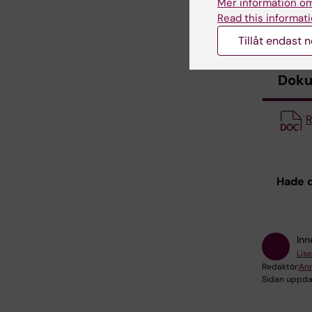
Mer information om
betyg i L
Read this informati
rutin.
Tillåt endast 
Dok
R
Hade d
Inn
Lis
Redaktör:
An
Sidan uppda