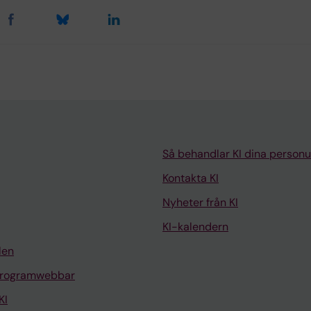
Så behandlar KI dina personu
Kontakta KI
Nyheter från KI
KI-kalendern
len
programwebbar
KI