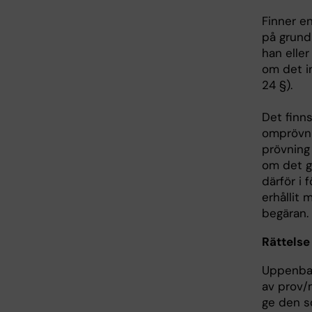
Finner e
på grund
han elle
om det i
24 §).
Det finn
omprövnin
prövning 
om det g
därför i
erhållit
begäran.
Rättelse
Uppenbara
av prov/
ge den so