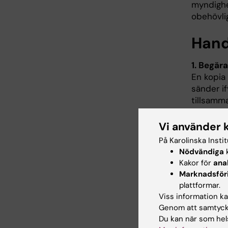
myndighe
obehövlig
Hand
1. Begär
En kopia 
sänder i
tillsamma
omprövas 
begäran 
Vi använder 
enligt gä
På Karolinska Insti
Nödvändiga
k
2. Bedö
Kakor för
ana
Examinat
Marknadsför
underlag.
plattformar.
Viss information kan
3. Beslut
Genom att samtycka
Ett beslu
Du kan när som hels
expediera