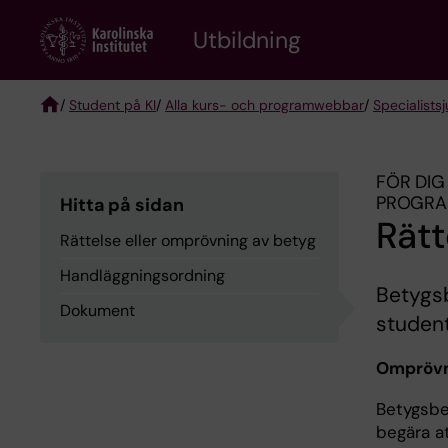
Skip
to
Utbildning
main
content
/
Student på KI
/
Alla kurs- och programwebbar
/
Specialist­
Breadcrumb
FÖR DIG
PROGR
Hitta på sidan
Rätt
Rättelse eller omprövning av betyg
Handläggningsordning
Betygsb
Dokument
student
Omprövn
Betygsbe
begära at