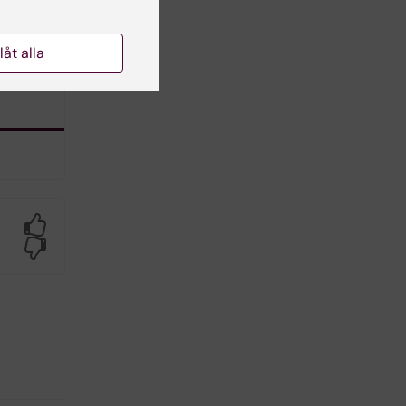
e
llåt alla
Yes
No