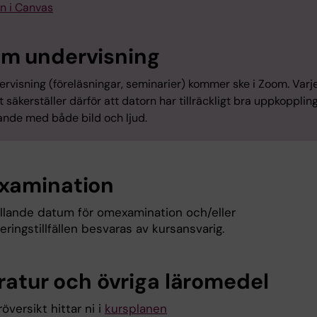
in i Canvas
m undervisning
ervisning (föreläsningar, seminarier) kommer ske i Zoom. Varj
 säkerställer därför att datorn har tillräckligt bra uppkoppling
ande med både bild och ljud.
amination
ällande datum för omexamination och/eller
ringstillfällen besvaras av kursansvarig.
eratur och övriga läromedel
röversikt hittar ni i
kursplanen