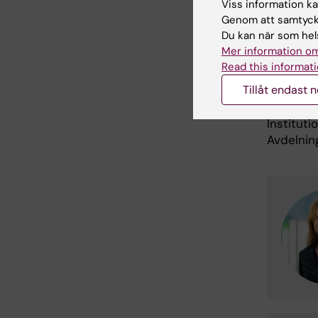
Viss information kan
S
Genom att samtycka
Du kan när som hels
S
Mer information om
Read this informati
Tillåt endast 
Kont
Institut
Avdelnin