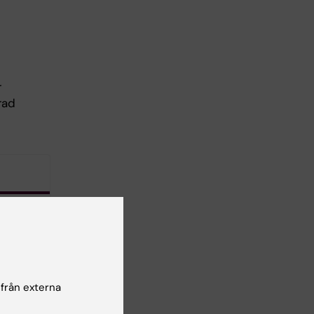
r
rad
iminärt
 från externa