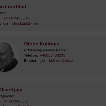
na Lindblad
ator
:
+46852483864
:
carina.lindblad@ki.se
Glenn Kullman
Utbildningsadministratör
Telefon:
+46852488233
E-post:
glenn.kullman@ki.se
 Osadtjaja
vägledare
:
+46852486387