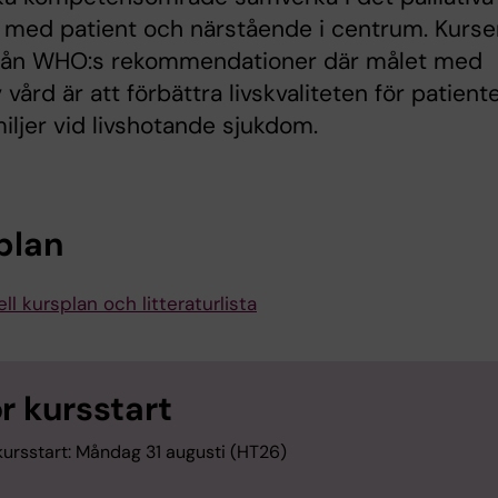
 med patient och närstående i centrum. Kurse
från WHO:s rekommendationer där målet med
v vård är att förbättra livskvaliteten för patient
iljer vid livshotande sjukdom.
plan
ll kursplan och litteraturlista
ör kursstart
kursstart: Måndag 31 augusti (HT26)