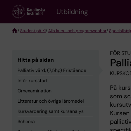
Skip
to
Utbildning
main
content
/
Student på KI
/
Alla kurs- och programwebbar
/
Specialist­
Breadcrumb
FÖR STU
Pall
Hitta på sidan
Palliativ vård, (7,5hp) Fristående
KURSKO
Inför kursstart
På kurs
Omexamination
som sch
Litteratur och övriga läromedel
kursutv
Kursvärdering samt kursanalys
Kursen 
palliati
Schema
specifi