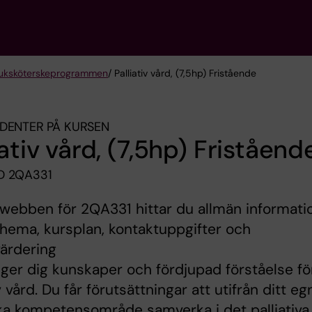
sjuksköterske­programmen
/ Palliativ vård, (7,5hp) Fristående
DENTER PÅ KURSEN
iativ vård, (7,5hp) Friståend
D 2QA331
webben för 2QA331 hittar du allmän informati
ema, kursplan, kontaktuppgifter och
ärdering
ger dig kunskaper och fördjupad förståelse fö
v vård. Du får förutsättningar att utifrån ditt eg
ka kompetensområde samverka i det palliativa