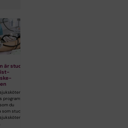
m är student
ist­
rske­
en
­sjuksköterske­
s programwebb
t som du
a som student
­sjuksköterske­
.