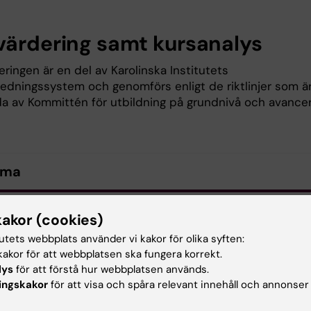
värdering samt kursanalys
ringen är en del av Karolinska Institutets
sledningssystem och genomförs enligt de riktlinjer som ä
lda av Kommittén för utbildning på grundnivå och avance
ema
rel Schema Palliativ vård 2QA331 HT26 OBS! Schemat är prel
kakor (cookies)
ll kursstart
(PDF, 249.55 KB)
tutets webbplats använder vi kakor för olika syften:
akor för att webbplatsen ska fungera korrekt.
lys
för att förstå hur webbplatsen används.
st genomförda kursvärdering och kursanalys
ingskakor
för att visa och spåra relevant innehåll och annonser