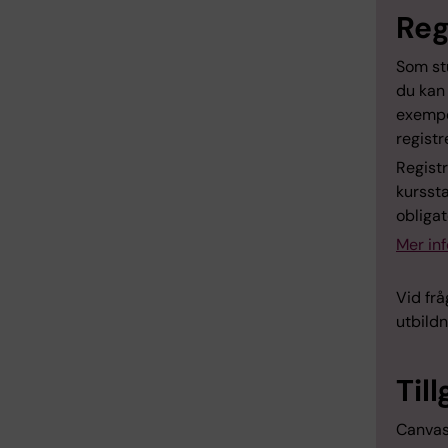
Reg
Som stu
du kan 
exempel
regist
Registr
kurssta
obligat
Mer in
Vid frå
utbildn
Til
Canvas 