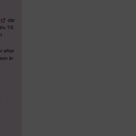
där
v. Till
t
r efter
rsen är
.