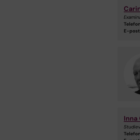
Cari
Examin
Telefon
E-post
Inna
Studie
Telefon