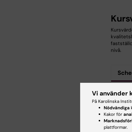
Kurs
Kursvärde
kvalitet
faststäl
nivå.
Sch
P
Vi använder 
fram ti
På Karolinska Insti
Nödvändiga
k
Kakor för
ana
Sena
Marknadsför
plattformar.