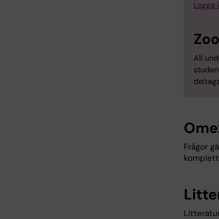
Logga 
Zoo
All und
student
deltag
Omex
Frågor g
komplette
Litt
Litteratu