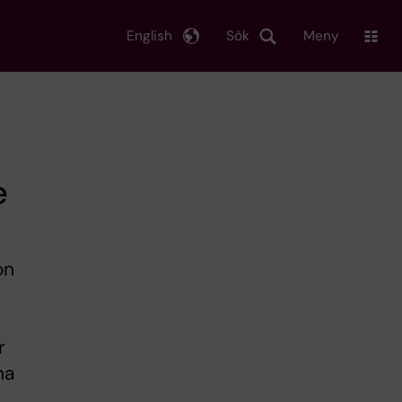
English
Sök
Meny
e
on
r
na