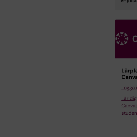
E-post
Lärpl
Canv
Logga 
Lär di
Canvas
studen