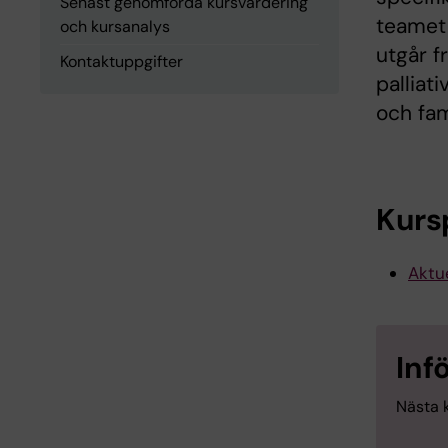
Senast genomförda kursvärdering
teamet
och kursanalys
utgår 
Kontaktuppgifter
palliati
och fam
Kurs
Aktue
Inf
Nästa 