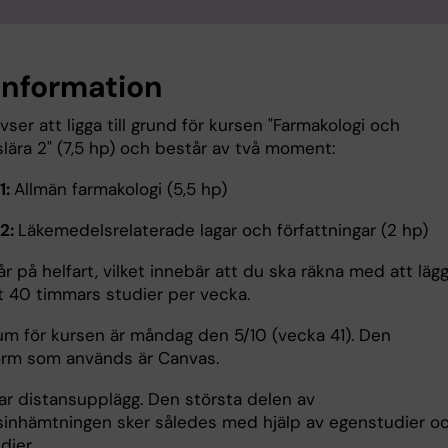
information
vser att ligga till grund för kursen "Farmakologi och
lära 2" (7,5 hp) och består av två moment:
1:
Allmän farmakologi (5,5 hp)
2:
Läkemedelsrelaterade lagar och författningar (2 hp)
r på helfart, vilket innebär att du ska räkna med att läg
t 40 timmars studier per vecka.
um för kursen är måndag den 5/10 (vecka 41). Den
form som används är Canvas.
ar distansupplägg. Den största delen av
inhämtningen sker således med hjälp av egenstudier o
dier.