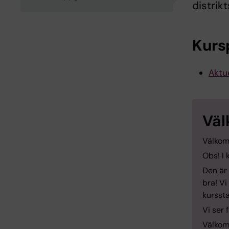
distri
Kurs
Aktue
Väl
Välkom
Obs! I 
Den är
bra! Vi
kurssta
Vi ser 
Välko