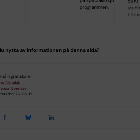
på specialist­sjuksköterske
på KI 
programmen.
studi
till e
u nytta av informationen på denna sida?
ehållsgranskare:
hd Alshalak
ferson Ebenezer
terad:
2026-06-12