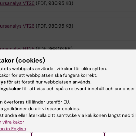
ursanalys VT26
(PDF, 980.95 KB)
ursanalys VT26
(PDF, 980.95 KB)
ursanalys HT25
(PDF, 368.03 KB)
kakor (cookies)
tutets webbplats använder vi kakor för olika syften:
ursvärdering HT25
(PDF, 353.9 KB)
akor för att webbplatsen ska fungera korrekt.
lys
för att förstå hur webbplatsen används.
ingskakor
för att visa och spåra relevant innehåll och annonser
aktuppgifter
 överföras till länder utanför EU.
 godkänner du att vi sparar cookies.
t ändra eller återkalla ditt samtycke via kakikonen längst ned til
Shahd Alshalak
 våra kakor
Kursansvarig
on in English
Telefon:
+46852487570