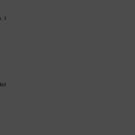
h 1
det