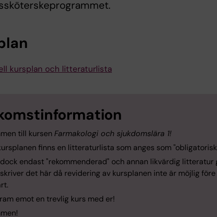
ktssköterskeprogrammet.
plan
ll kursplan och litteraturlista
komstinformation
men till kursen
Farmakologi och sjukdomslära 1!
kursplanen finns en litteraturlista som anges som "obligatorisk
 dock endast "rekommenderad" och annan likvärdig litteratur g
 skriver det här då revidering av kursplanen inte är möjlig före
rt.
fram emot en trevlig kurs med er!
mmen!