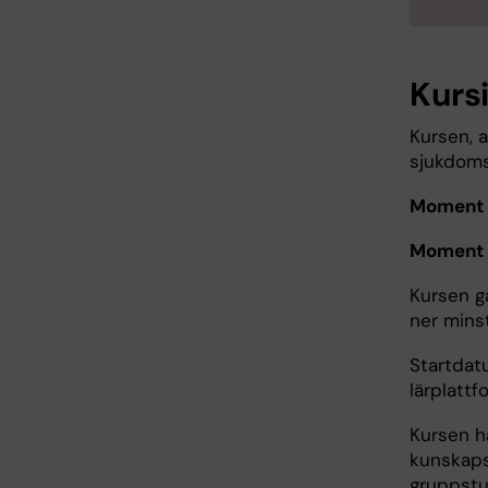
Kurs
Kursen, a
sjukdoms
Moment 
Moment 
Kursen gå
ner mins
Startdat
lärplatt
Kursen h
kunskaps
gruppstu