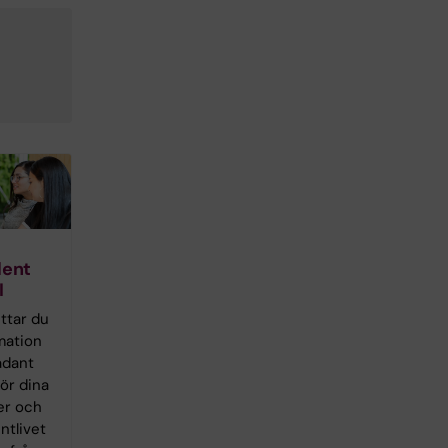
t
dent
I
ittar du
mation
­
ådant
b
ör dina
er och
ntlivet