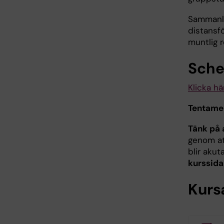
Sammanla
distansf
muntlig 
Sch
Klicka hä
Tentame
Tänk på 
genom at
blir aku
kurssida
Kurs