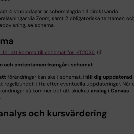
gt 4 studiedagar är schemalagda till direktsända
öreläsningar via Zoom, samt 2 obligatoriska tentamen oc
redovisning, se schema.
ema
r för att komma till schemat för HT2026.
n och omtentamen framgår i schemat
att
förändringar kan ske i schemat.
Håll dig uppdaterad
t regelbundet titta efter eventuella uppdateringar. När 
ta ändringar så kommer det att skickas
anslag i Canvas
.
analys och kursvärdering