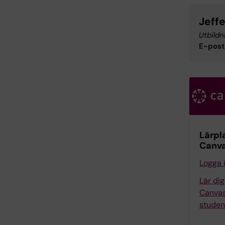
Jeff
Utbildn
E-post
Lärpl
Canv
Logga 
Lär di
Canvas
studen