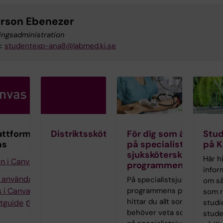
erson Ebenezer
ingsadministration
:
studentexp-ana8@labmed.ki.se
attformen
Distriktssköterska
För dig som är studen
Stu
as
på specialist­
på K
sjuksköterske­
Här h
in i Canvas
programmen
infor
g använda
På specialist­sjuksköterske
om s
 i Canvas
programmens programweb
som r
hittar du allt som du
tguide
studi
behöver veta som student
stude