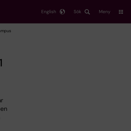
English
Sök
Meny
Campus
1
ar
den
a