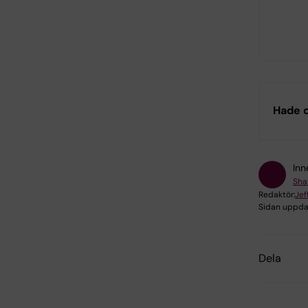
Hade d
Inn
Sha
Redaktör:
Jef
Sidan uppda
Dela