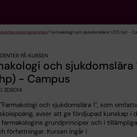
sjuksköterske­programmen
/ Farmakologi och sjukdomslära 1 (7,5 hp) - 
DENTER PÅ KURSEN
akologi och sjukdomslära 
 hp) - Campus
 2DS014
"Farmakologi och sjukdomslära 1", som omfatt
skolepoäng, avser att ge fördjupad kunskap i 
a farmakologins grundprinciper och i tillämplig
ch författningar. Kursen ingår i