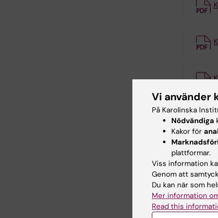
K
K
K
Vi använder 
På Karolinska Insti
K
Nödvändiga
k
Kakor för
ana
Marknadsför
Kont
plattformar.
Viss information kan
Genom att samtycka
Du kan när som hels
Mer information om
Read this informati