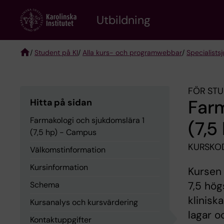
Skip
to
Utbildning
main
content
/
Student på KI
/
Alla kurs- och programwebbar
/
Specialist­
Breadcrumb
FÖR STU
Farm
Hitta på sidan
Farmakologi och sjukdomslära 1
(7,5
(7,5 hp) - Campus
KURSKOD
Välkomstinformation
Kursinformation
Kursen 
7,5 hög
Schema
klinisk
Kursanalys och kursvärdering
lagar o
Kontaktuppgifter