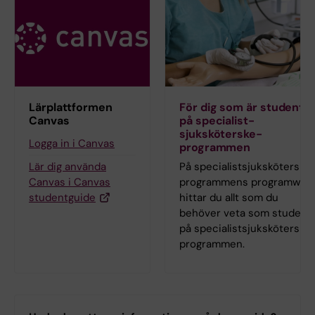
Lärplattformen
För dig som är student
Canvas
på specialist­
sjuksköterske­
Logga in i Canvas
programmen
Lär dig använda
På specialist­sjuksköterske
Canvas i Canvas
programmens programweb
studentguide
hittar du allt som du
behöver veta som student
på specialist­sjuksköterske
programmen.