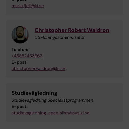
maria.fjell@ki.se
Christopher Robert Waldron
Utbildningsadministratör
Telefon:
+46852483662
E-post:
christopher.waldron@ki.se
Studievägledning
Studievägledning Specialistprogrammen
E-post:
studievagledning-specialist@nvs.ki.se