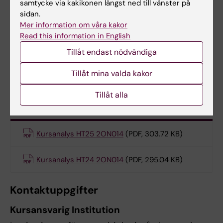
samtycke via kakikonen längst ned till vänster på
sidan.
Kursutvärdering, 2ON014, HT24
Mer information om våra kakor
Read this information in English
Kursutvärdering, 2ON014, HT23
Tillåt endast nödvändiga
Kursutvärdering, 2ON014, HT22
Tillåt mina valda kakor
Tillåt alla
Kursanalys
Kursanalys HT25 2ON014
(PDF, 303.72 KB)
Kursanalys HT24 2ON014
(PDF, 295.04 KB)
Kontaktuppgifter
Kursansvarig Institution