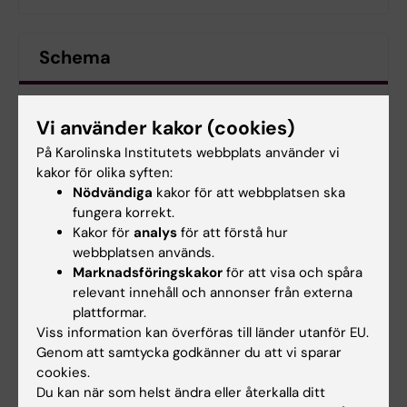
Schema
Schema VT24
Vi använder kakor (cookies)
På Karolinska Institutets webbplats använder vi
Kursvärdring samt kursanalys
kakor för olika syften:
Kursvärderingen är en del av Karolinska
Nödvändiga
kakor för att webbplatsen ska
Institutets kvalitetsledningssystem och
fungera korrekt.
Kakor för
analys
för att förstå hur
genomförs enligt de riktlinjer som är
webbplatsen används.
fastställda av Kommittén för utbildning på
Marknadsföringskakor
för att visa och spåra
grundnivå och avancerad nivå.
relevant innehåll och annonser från externa
plattformar.
Viss information kan överföras till länder utanför EU.
Genom att samtycka godkänner du att vi sparar
Kursutvärderingar
cookies.
Du kan när som helst ändra eller återkalla ditt
Kursutvärdering, 2ON014, HT25