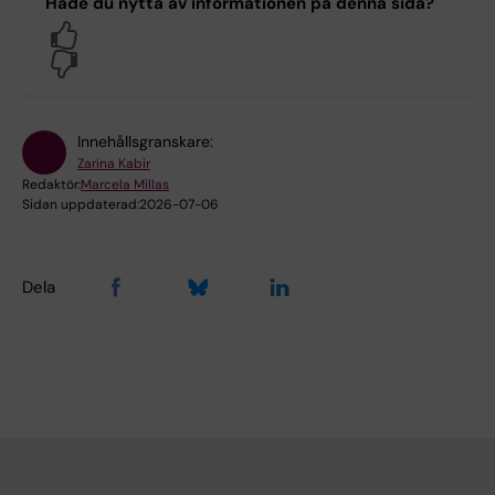
Hade du nytta av informationen på denna sida?
Yes
No
Innehållsgranskare:
Zarina Kabir
Redaktör:
Marcela Millas
Sidan uppdaterad:
2026-07-06
Dela