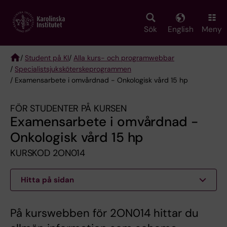
Skip
to
main
Sök
English
Meny
content
/
Student på KI
/
Alla kurs- och programwebbar
/
Specialist­sjuksköterske­programmen
Breadcrumb
/ Examensarbete i omvårdnad - Onkologisk vård 15 hp
FÖR STUDENTER PÅ KURSEN
Examensarbete i omvårdnad -
Onkologisk vård 15 hp
KURSKOD 2ON014
Hitta på sidan
På kurswebben för 2ON014 hittar du