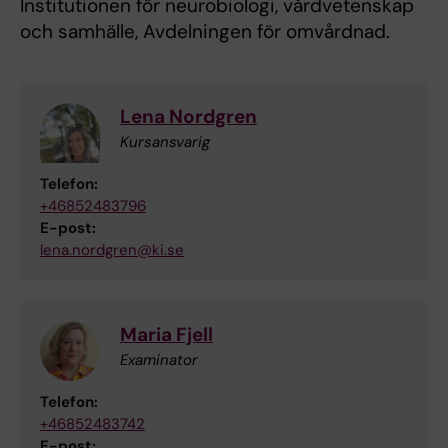
Institutionen för neurobiologi, vårdvetenskap
och samhälle, Avdelningen för omvårdnad.
Lena Nordgren
Kursansvarig
Telefon:
+46852483796
E-post:
lena.nordgren@ki.se
Maria Fjell
Examinator
Telefon:
+46852483742
E-post: