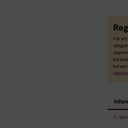
Reg
För att
obligat
öppnar 
kurssta
kursen 
registr
Infor
E-tjän