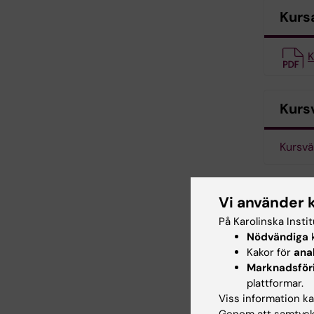
Kurs
K
Kurs
Kursvä
Kont
Vi använder 
På Karolinska Insti
Nödvändiga
k
Kakor för
ana
Marknadsför
plattformar.
Viss information kan
Genom att samtycka