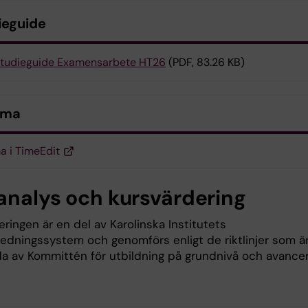
ieguide
tudieguide Examensarbete HT26
(PDF, 83.26 KB)
ema
 i TimeEdit
analys och kursvärdering
ringen är en del av Karolinska Institutets
sledningssystem och genomförs enligt de riktlinjer som ä
lda av Kommittén för utbildning på grundnivå och avance