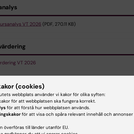
analys
ursanalys VT 2026
(PDF, 270.11 KB)
värdering
rdering VT 2026
aktuppgifter
kakor (cookies)
tutets webbplats använder vi kakor för olika syften:
akor för att webbplatsen ska fungera korrekt.
lys
för att förstå hur webbplatsen används.
Elin Öst
ingskakor
för att visa och spåra relevant innehåll och annonser
Kursansvarig
E-post:
elin.ost@ki.se
 överföras till länder utanför EU.
 godkänner du att vi sparar cookies.