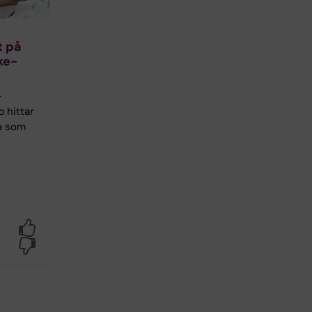
t på
ke­
­
 hittar
a som
Yes
No