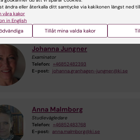
t ändra eller återkalla ditt samtycke via kakikonen längst ned til
 våra kakor
on in English
nödvändiga
Tillåt mina valda kakor
Ti
Johanna Jungner
Examinator
Telefon:
+46852482393
E-post:
johanna.granhagen-jungner@ki.se
Anna Malmborg
Studievägledare
Telefon:
+46852483768
E-post:
anna.malmborg@ki.se