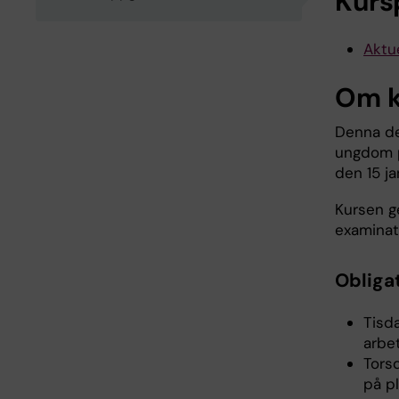
Kurs
Aktue
Om k
Denna de
ungdom på
den 15 ja
Kursen g
examinat
Obliga
Tisd
arbe
Tors
på p