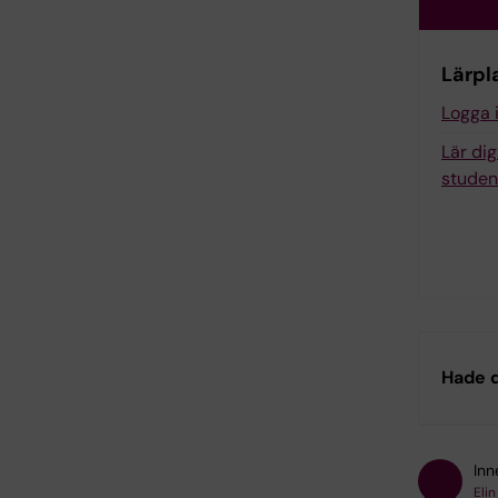
Lärpl
Logga 
Lär di
studen
Hade d
Inn
Elin