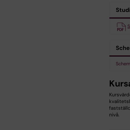
Stud
S
Sch
Schema
Kurs
Kursvärde
kvalitet
faststäl
nivå.