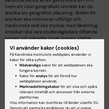
särskilda behov av att genomföra din VFU
inom ett visst geografiskt område kan du
ansöka om geografisk placering. Skälen för
ansökan ska motiveras utförligt och
medicinska skäl ska styrkas med läkarintyg.
Ansökan ska vara studievägledare tillhanda
senast två månader innan kursen startar.
Vi använder kakor (cookies)
Beslut om geografisk placering i samband
På Karolinska Institutets webbplats använder vi
med verksamhetsförlagd utbildning fattas
kakor för olika syften:
av
Studiesociala kommittén.
Nödvändiga
kakor för att webbplatsen ska
fungera korrekt.
Information om placering -
Kakor för
analys
för att förstå hur
Placeringsportalen
webbplatsen används.
Marknadsföringskakor
för att visa och spåra
Från höstterminen 2026 kommer VFU-
relevant innehåll och annonser från externa
placeringar att publiceras i
plattformar.
Placeringsportalen
. Placeringar under
Viss information kan överföras till länder utanför EU.
termin 2, inom kommunal vård- och omsorg,
Genom att samtycka godkänner du att vi sparar