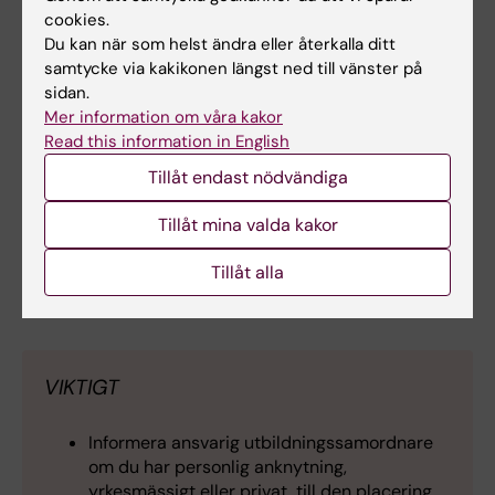
förmedlas till din studentmejl.
cookies.
Du kan när som helst ändra eller återkalla ditt
Platserna publiceras senast 2 veckor innan
samtycke via kakikonen längst ned till vänster på
sidan.
aktuell VFU-period startar, du kan då se din
Mer information om våra kakor
placering och få kontaktuppgifter till den
Read this information in English
verksamhet där du placerats. I
Tillåt endast nödvändiga
Placeringsportalen loggar man in med sin
studentmejladress och får därefter en
Tillåt mina valda kakor
engångskod att verifiera sig med. Manual för
detta kommer.
Tillåt alla
VIKTIGT
Informera ansvarig utbildningssamordnare
om du har personlig anknytning,
yrkesmässigt eller privat, till den placering