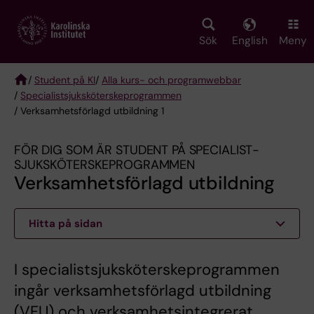
Skip
to
main
Sök
English
Meny
content
/
Student på KI
/
Alla kurs- och programwebbar
/
Specialist­sjuksköterske­programmen
Breadcrumb
/ Verksamhetsförlagd utbildning 1
FÖR DIG SOM ÄR STUDENT PÅ SPECIALIST­
SJUKSKÖTERSKE­PROGRAMMEN
Verksamhetsförlagd utbildning
Hitta på sidan
I specialistsjuksköterskeprogrammen
ingår verksamhetsförlagd utbildning
(VFU) och verksamhetsintegrerat