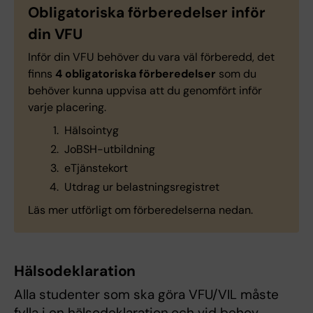
Obligatoriska förberedelser inför
din VFU
Inför din VFU behöver du vara väl förberedd, det
finns
4 obligatoriska förberedelser
som du
behöver kunna uppvisa att du genomfört inför
varje placering.
Hälsointyg
JoBSH-utbildning
eTjänstekort
Utdrag ur belastningsregistret
Läs mer utförligt om förberedelserna nedan.
Hälsodeklaration
Alla studenter som ska göra VFU/VIL måste
fylla i en hälsodeklaration
och vid behov