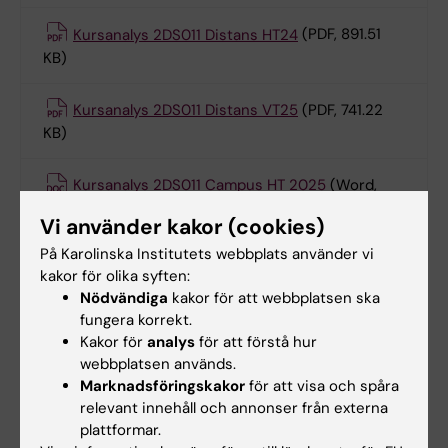
Kursanalys 2DS011 Distans HT24
(PDF, 891.51
KB)
Kursanalys 2DS011 Distans VT25
(PDF, 741.22
KB)
Kursanalys 2DS011 Campus HT 2025
(Word,
96.85 KB)
Vi använder kakor (cookies)
På Karolinska Institutets webbplats använder vi
Litteratur och övriga läromedel
kakor för olika syften:
Nödvändiga
kakor för att webbplatsen ska
Litteraturöversikt hittar ni i
kursplanen
.
fungera korrekt.
Kakor för
analys
för att förstå hur
webbplatsen används.
Kontaktuppgifter
Marknadsföringskakor
för att visa och spåra
Institutionen för neurobiologi, vårdvetenskap
relevant innehåll och annonser från externa
och samhälle (NVS)
plattformar.