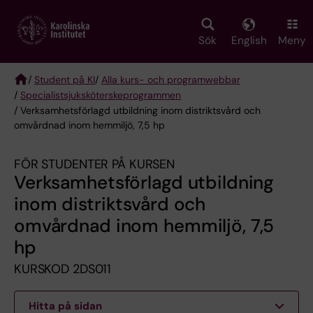
Skip
to
main
Sök
English
Meny
content
/
Student på KI
/
Alla kurs- och programwebbar
/
Specialist­sjuksköterske­programmen
Breadcrumb
/ Verksamhetsförlagd utbildning inom distriktsvård och
omvårdnad inom hemmiljö, 7,5 hp
FÖR STUDENTER PÅ KURSEN
Verksamhetsförlagd utbildning
inom distriktsvård och
omvårdnad inom hemmiljö, 7,5
hp
KURSKOD 2DS011
Hitta på sidan