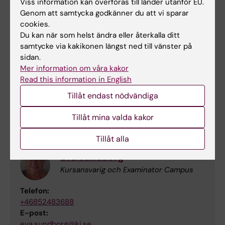
Viss information kan överföras till länder utanför EU.
Avdelningen för omvårdnad
Genom att samtycka godkänner du att vi sparar
cookies.
Du kan när som helst ändra eller återkalla ditt
samtycke via kakikonen längst ned till vänster på
Christina Sandlund
sidan.
Kursansvarig och examinator Distans
Mer information om våra kakor
Read this information in English
Telefon:
+46852485309
Tillåt endast nödvändiga
E-post:
christina.sandlund@ki.se
Tillåt mina valda kakor
Tillåt alla
Eva Sundborg
Kursansvarig och Examinator Campus
Telefon:
+46852483688
E-post:
eva.sundborg@ki.se