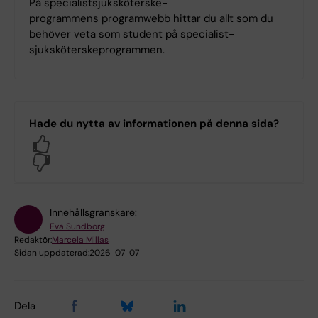
På specialist­sjuksköterske­
programmens programwebb hittar du allt som du
behöver veta som student på specialist­
sjuksköterske­programmen.
Hade du nytta av informationen på denna sida?
Yes
No
Innehållsgranskare:
Eva Sundborg
Redaktör:
Marcela Millas
Sidan uppdaterad:
2026-07-07
Dela