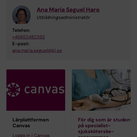
Ana Maria Seguel Haro
Utbildningsadministratör
Telefon:
+46852482392
E-post:
ana.maria.seguel@ki.se
Lärplattformen
För dig som är student
Canvas
på specialist­
sjuksköterske­
Logga in i Canvas