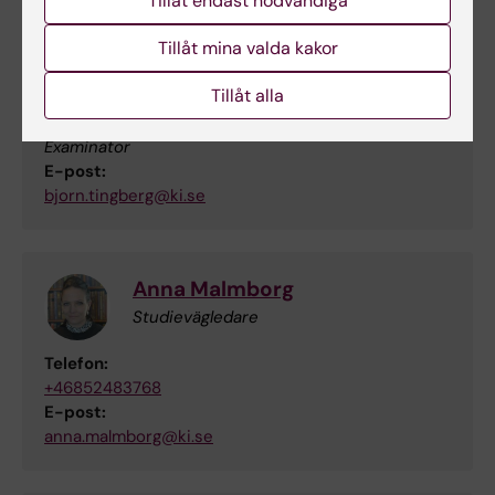
Tillåt endast nödvändiga
E-post:
liza.klacksell-israelsson@ki.se
Tillåt mina valda kakor
Tillåt alla
Björn Tingberg
Examinator
E-post:
bjorn.tingberg@ki.se
Anna Malmborg
Studievägledare
Telefon:
+46852483768
E-post:
anna.malmborg@ki.se