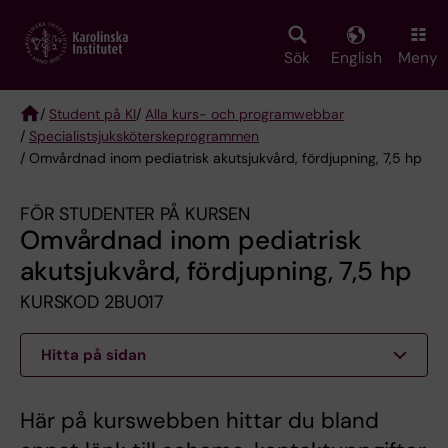
Skip
to
main
Sök
English
Meny
content
/
Student på KI
/
Alla kurs- och programwebbar
/
Specialist­sjuksköterske­programmen
Breadcrumb
/ Omvårdnad inom pediatrisk akutsjukvård, fördjupning, 7,5 hp
FÖR STUDENTER PÅ KURSEN
Omvårdnad inom pediatrisk
akutsjukvård, fördjupning, 7,5 hp
KURSKOD 2BU017
Hitta på sidan
Här på kurswebben hittar du bland