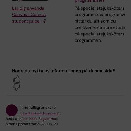
programmen
Lär dig använda
På specialist­sjuksköterske
Canvas i Canvas
programmens programweb
studentguide
hittar du allt som du
behöver veta som student
på specialist­sjuksköterske
programmen.
Hade du nytta av informationen på denna sida?
Yes
No
Innehållsgranskare:
Liza Klacksell Israelsson
Redaktör:
Ana Maria Seguel Haro
Sidan uppdaterad:
2026-06-29