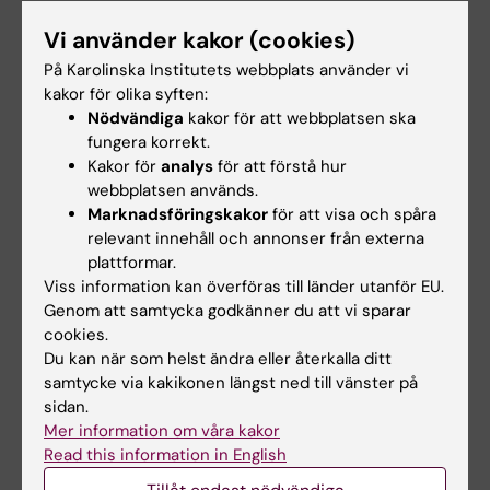
Kursanalys
Vi använder kakor (cookies)
På Karolinska Institutets webbplats använder vi
Kursanalys 2BU017 + 2QA274 VT26
kakor för olika syften:
Nödvändiga
kakor för att webbplatsen ska
fungera korrekt.
Kursvärdering
Kakor för
analys
för att förstå hur
webbplatsen används.
Marknadsföringskakor
för att visa och spåra
Kursvärdering VT 2026
relevant innehåll och annonser från externa
plattformar.
Kontaktuppgifter
Viss information kan överföras till länder utanför EU.
Genom att samtycka godkänner du att vi sparar
cookies.
Du kan när som helst ändra eller återkalla ditt
Liza Klacksell Israelsson
samtycke via kakikonen längst ned till vänster på
Kursansvarig
sidan.
Mer information om våra kakor
Telefon:
Read this information in English
+46852482395