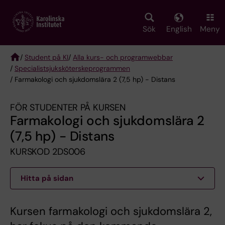
Skip
to
main
Sök
English
Meny
content
/
Student på KI
/
Alla kurs- och programwebbar
/
Specialist­sjuksköterske­programmen
Breadcrumb
/ Farmakologi och sjukdomslära 2 (7,5 hp) - Distans
FÖR STUDENTER PÅ KURSEN
Farmakologi och sjukdomslära 2
(7,5 hp) - Distans
KURSKOD 2DS006
Hitta på sidan
Kursen farmakologi och sjukdomslära 2,