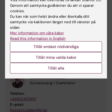
Viss information kan överföras till länder utanför EU.
Kursvärdering VT26
(PDF, 436.78 KB)
Genom att samtycka godkänner du att vi sparar
cookies.
Du kan när som helst ändra eller återkalla ditt
samtycke via kakikonen längst ned till vänster på
Kursvärdering HT25
(PDF, 353.81 KB)
sidan.
Mer information om våra kakor
Read this information in English
Kursvärdering VT25
(PDF, 401.01 KB)
Tillåt endast nödvändiga
Kontaktuppgifter
Tillåt mina valda kakor
Tillåt alla
Hussein Rubaiy
Kursansvarig / Examinator
Telefon:
+46852483897
E-post:
hussein.rubaiy@ki.se