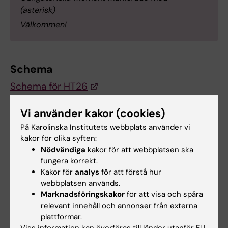
(asterisk)
Välkommen!
Schema
Schema för HT26
Vänligen observera att ändringar kan
Vi använder kakor (cookies)
förekomma.
På Karolinska Institutets webbplats använder vi
kakor för olika syften:
Kursanalys och kursvärdering
Nödvändiga
kakor för att webbplatsen ska
fungera korrekt.
Kakor för
analys
för att förstå hur
Documents
webbplatsen används.
Marknadsföringskakor
för att visa och spåra
relevant innehåll och annonser från externa
Kursanalys HT25
(PDF, 904.59 KB)
plattformar.