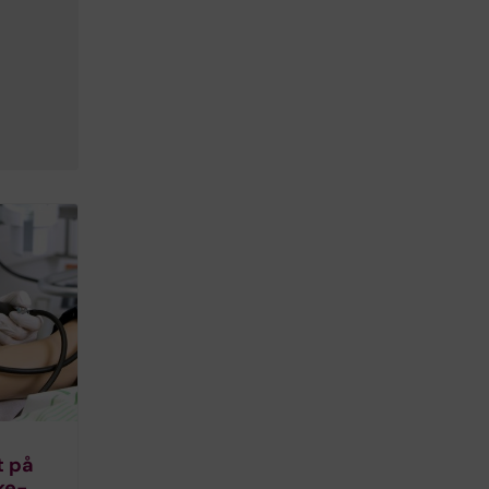
t på
ke­