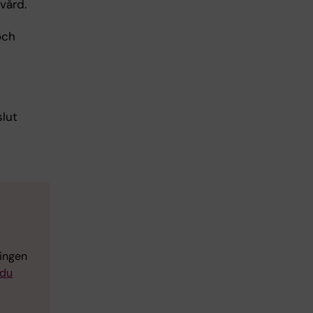
vård.
och
slut
ringen
 du