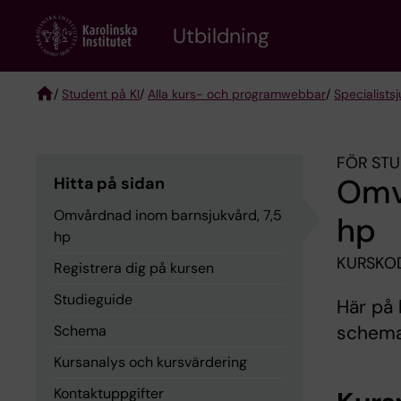
Skip
to
Utbildning
main
content
/
Student på KI
/
Alla kurs- och programwebbar
/
Specialist­
Breadcrumb
FÖR STU
Omv
Hitta på sidan
Omvårdnad inom barnsjukvård, 7,5
hp
hp
KURSKO
Registrera dig på kursen
Studieguide
Här på 
schema,
Schema
Kursanalys och kursvärdering
Kontaktuppgifter