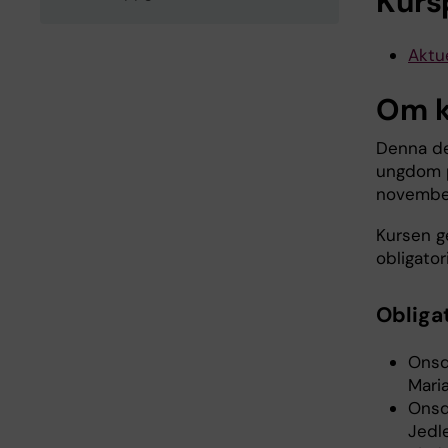
Kurs
Aktue
Om k
Denna de
ungdom på
novembe
Kursen g
obligato
Obliga
Onsd
Mari
Onsd
Jedle