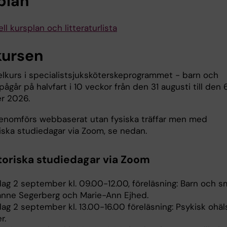
plan
ll kursplan och litteraturlista
ursen
lkurs i specialistsjuksköterskeprogrammet - barn och
går på halvfart i 10 veckor från den 31 augusti till den 
r 2026.
enomförs webbaserat utan fysiska träffar men med
riska studiedagar via Zoom, se nedan.
toriska studiedagar via Zoom
ag 2 september kl. 09.00-12.00, föreläsning: Barn och s
anne Segerberg och Marie-Ann Ejhed.
ag 2 september kl. 13.00-16.00 föreläsning: Psykisk ohäl
r.