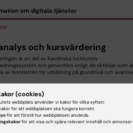
mation om digitala tjänster
ster
analys och kursvärdering
ringen är en del av Karolinska Institutets
sledningssystem och genomförs enligt de riktlinjer som ä
lda av Kommittén för utbildning på grundnivå och avance
kakor (cookies)
analys
tutets webbplats använder vi kakor för olika syften:
akor för att webbplatsen ska fungera korrekt.
lys
för att förstå hur webbplatsen används.
nalys 2BU015 VT26
ingskakor
för att visa och spåra relevant innehåll och annonser