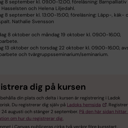
g 8 september kl. 09.00-12.00, föreläsning: Barnpalliativ 
 Hasselsten och Helena Liljedahl.
g 8 september kl. 13:00-15:00, föreläsning: Läpp-, käk- 
palt. Nathalie Svensson
dag 8 oktober och måndag 19 oktober kl. 09.00-16.00,
parbete.
ag 13 oktober och torsdag 22 oktober kl. 09.00-16.00, av
parbete och
tvärgruppsseminarium/seminarium.
istrera dig på kursen
 behålla din plats och delta i kursen är registrering i Ladok
orisk. Du registrerar dig själv på
Ladoks hemsida
. Registre
 24 augusti och stänger 2 september.
På den här sidan hittar
tion om hur du registrerar dig.
met i Canvas publiceras cirka två veckor före kursstart.