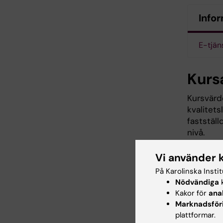
Infor
E-tjän
Kurs
Kursvärde
kvalitet
faststäl
nivå.
Vi använder 
Kurs
På Karolinska Insti
Nödvändiga
k
Kakor för
ana
Kursa
Marknadsför
plattformar.