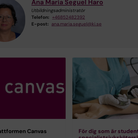
Ana Maria Seguel Haro
Utbildningsadministratör
Telefon:
+46852482392
E-post:
ana.maria.seguel@ki.se
attformen Canvas
För dig som är studen
specialist­sjuksköters