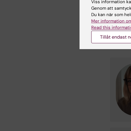
Viss information kan
Kurs
Genom att samtycka
Du kan när som hels
Mer information om
Kursv
Read this informati
Tillåt endast 
Kont