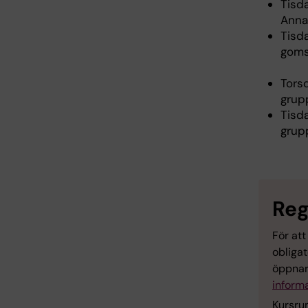
Tisda
Anna
Tisda
goms
Tors
grup
Tisd
grup
Reg
För att
obligat
öppnar
informa
Kursrum