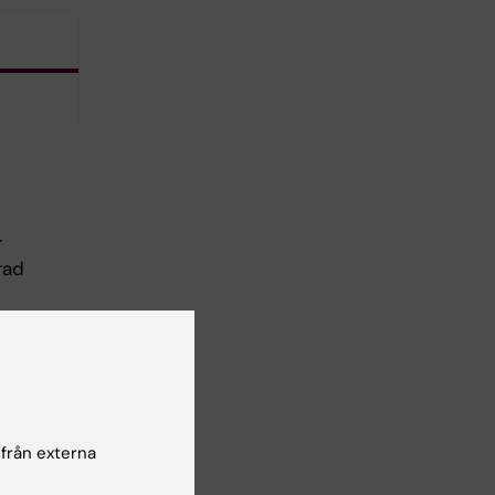
r
rad
 från externa