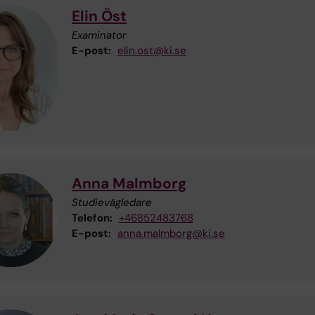
Elin Öst
Examinator
E-post:
elin.ost@ki.se
Anna Malmborg
Studievägledare
Telefon:
+46852483768
E-post:
anna.malmborg@ki.se