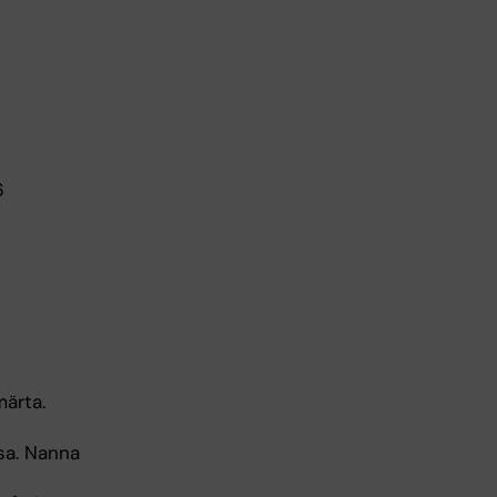
6
märta.
sa. Nanna