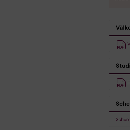
Välk
V
Stud
H
Sch
Schema