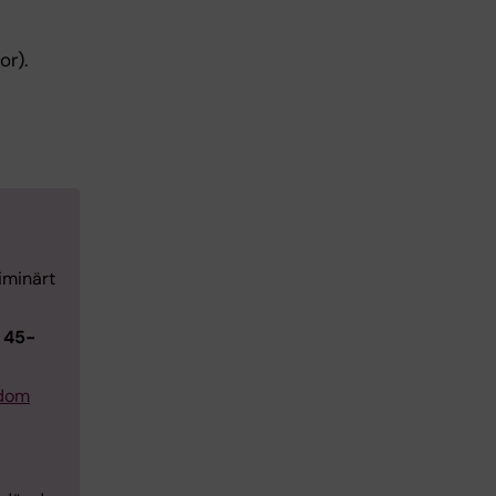
or).
iminärt
a 45-
gdom