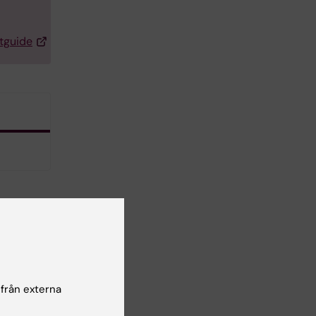
tguide
r
rad
 från externa