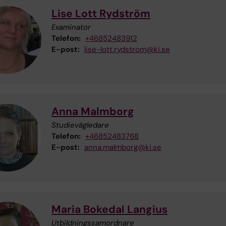
Lise Lott Rydström
Examinator
Telefon:
+46852483912
E-post:
lise-lott.rydstrom@ki.se
Anna Malmborg
Studievägledare
Telefon:
+46852483768
E-post:
anna.malmborg@ki.se
Maria Bokedal Langius
Utbildningssamordnare