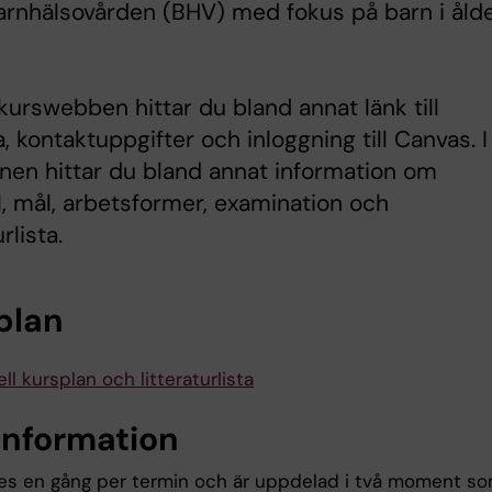
rnhälsovården (BHV) med fokus på barn i åld
kurswebben hittar du bland annat länk till
 kontaktuppgifter och inloggning till Canvas. I
nen hittar du bland annat information om
l, mål, arbetsformer, examination och
urlista.
plan
ll kursplan och litteraturlista
information
es en gång per termin och är uppdelad i två moment s