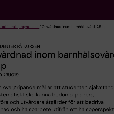
sjuksköterske­programmen
/ Omvårdnad inom barnhälsovård, 7,5 hp
DENTER PÅ KURSEN
årdnad inom barnhälsovår
hp
D 2BU019
 övergripande mål är att studenten självständ
stematiskt ska kunna bedöma, planera,
ra och utvärdera åtgärder för att bedriva
ad och hälsoarbete utifrån ett hälsoperspekt