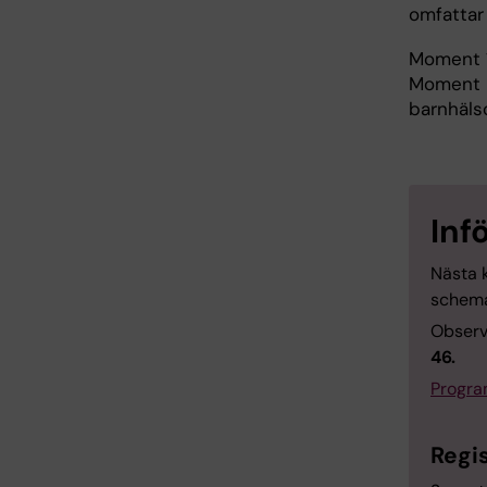
omfattar 
Moment 1 
Moment 2
barnhäls
Inf
Nästa 
schema
Observ
46.
Progra
Regis