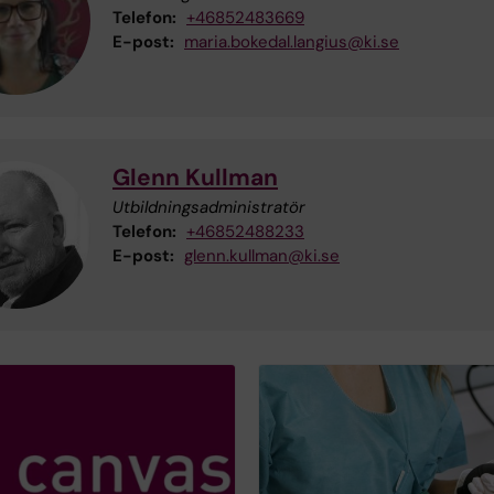
Telefon:
+46852483669
E-post:
maria.bokedal.langius@ki.se
Glenn Kullman
Utbildningsadministratör
Telefon:
+46852488233
E-post:
glenn.kullman@ki.se