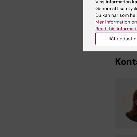
Viss information kan
Sena
Genom att samtycka
Du kan när som hels
Mer information om
S
Read this informati
Tillåt endast 
S
Kont