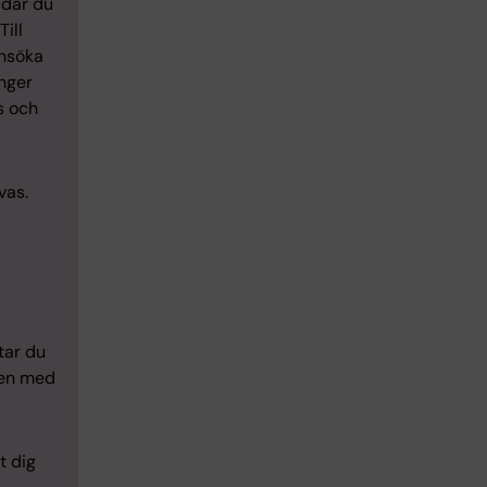
 där du
Till
ansöka
nger
s och
vas.
tar du
ten med
t dig