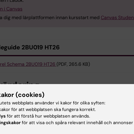
en i Ladok.
in i Canvas
a dig med lärplattformen innan kursstart med
Canvas Studen
ieguide 2BU019 HT26
rel Schema 2BU019 HT26
(PDF, 265.6 KB)
värdering
kakor (cookies)
ringen är en del av Karolinska Institutets
tutets webbplats använder vi kakor för olika syften:
sledningssystem och genomförs enligt de riktlinjer som ä
akor för att webbplatsen ska fungera korrekt.
lda av Kommittén för utbildning på grundnivå och avance
lys
för att förstå hur webbplatsen används.
ingskakor
för att visa och spåra relevant innehåll och annonser