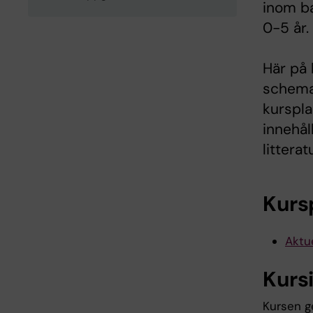
inom ba
0-5 år.
Här på 
schema,
kurspla
innehål
litterat
Kurs
Aktue
Kurs
Kursen g