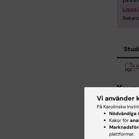
på kurs
Logga 
Bekant
Stud
P
Kurs
Vi använder 
Kursvärde
På Karolinska Insti
kvalitet
Nödvändiga
k
faststäl
Kakor för
ana
nivå.
Marknadsför
plattformar.