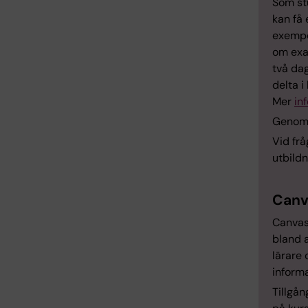
Som stu
kan få 
exempel
om exa
två dag
delta i
Mer
in
Genom a
Vid frå
utbildn
Canv
Canvas 
bland 
lärare
inform
Tillgån