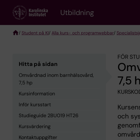
Skip
to
Utbildning
main
content
/
Student på KI
/
Alla kurs- och programwebbar
/
Specialist­
Breadcrumb
FÖR STU
Omv
Hitta på sidan
Omvårdnad inom barnhälsovård,
7,5 
7,5 hp
KURSKO
Kursinformation
Inför kursstart
Kursens
och sy
Studieguide 2BU019 HT26
genomfö
Kursvärdering
omvårdn
Kontaktuppgifter