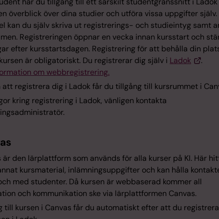
dent har du tillgång till ett särskilt studentgränssnitt i Ladok
en överblick över dina studier och utföra vissa uppgifter själv. 
 kan du själv skriva ut registrerings- och studieintyg samt 
men. Registreringen öppnar en vecka innan kursstart och stä
ar efter kursstartsdagen. Registrering för att behålla din plat
 kursen är obligatoriskt. Du registrerar dig själv i
Ladok
.
formation om webbregistrering.
tt registrera dig i Ladok får du tillgång till kursrummet i Can
gor kring registrering i Ladok, vänligen kontakta
ingsadministratör.
as
är den lärplattform som används för alla kurser på KI. Här hit
annat kursmaterial, inlämningsuppgifter och kan hålla kontak
 och med studenter. Då kursen är webbaserad kommer all
ation och kommunikation ske via lärplattformen Canvas.
g till kursen i Canvas får du automatiskt efter att du registrera