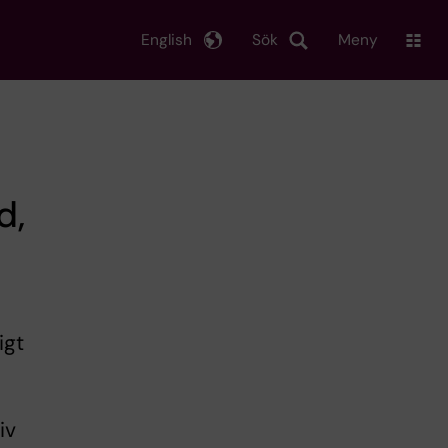
English
Sök
Meny
d,
igt
iv