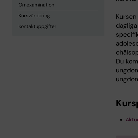
Omexamination
Kursvärdering
Kursen 
dagliga
Kontaktuppgifter
specif
adolesc
ohälsop
Du kom
ungdom
ungdoma
Kurs
Aktue