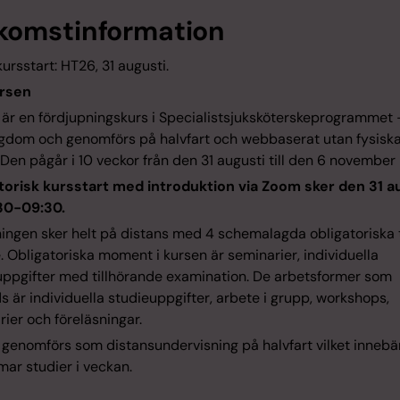
komstinformation
ursstart: HT26, 31 augusti.
rsen
 är en fördjupningskurs i Specialistsjuksköterskeprogrammet 
gdom och genomförs på halvfart och webbaserat utan fysisk
. Den pågår i 10 veckor från den 31 augusti till den 6 november
torisk kursstart med introduktion via Zoom sker den 31 a
:30-09:30.
ningen sker helt på distans med 4 schemalagda obligatoriska t
. Obligatoriska moment i kursen är seminarier, individuella
uppgifter med tillhörande examination. De arbetsformer som
 är individuella studieuppgifter, arbete i grupp, workshops,
ier och föreläsningar.
 genomförs som distansundervisning på halvfart vilket innebä
ar studier i veckan.