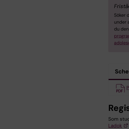
Frist
Söker 
under 
du den
progr
adoles
Sch
P
Regi
Som stude
Ladok