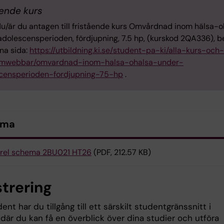
ående kurs
du/är du antagen till fristående kurs Omvårdnad inom hälsa-o
adolescensperioden, fördjupning, 7.5 hp, (kurskod 2QA336), b
na sida:
https://utbildning.ki.se/student-pa-ki/alla-kurs-och-
amwebbar/omvardnad-inom-halsa-ohalsa-under-
censperioden-fordjupning-75-hp
.
ema
rel schema 2BU021 HT26
(PDF, 212.57 KB)
strering
nt har du tillgång till ett särskilt studentgränssnitt i
där du kan få en överblick över dina studier och utföra