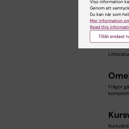
Viss information kan
registrer
Genom att samtycka
Du kan när som hels
Bekanta 
Mer information om
studentg
Read this informati
Tillåt endast 
Litt
Litteratu
Omex
Frågor g
komplette
Kurs
Kursvärde