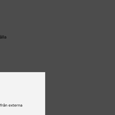
e
ålla
ålla
rad
 från externa