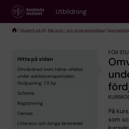
Skip
to
Utbildning
main
content
/
Student på KI
/
Alla kurs- och programwebbar
/
Specialist­
Breadcrumb
FÖR STU
Omv
Hitta på sidan
Omvårdnad inom hälsa-ohälsa
und
under adolescensperioden,
förd
fördjupning, 7.5 hp
Schema
KURSKOD
Registrering
På kurs
Canvas
som sch
Litteratur och övriga läromedel
kursvär