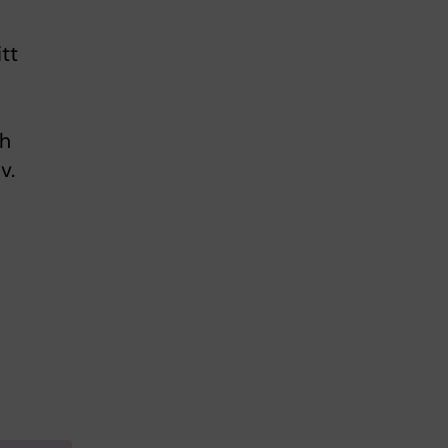
tt
ch
v.