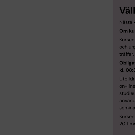
Väl
Nästa k
Om ku
Kursen
och un
träffar
Obliga
kl. 08
Utbild
on-line
studie
används
seminar
Kursen
20 timm