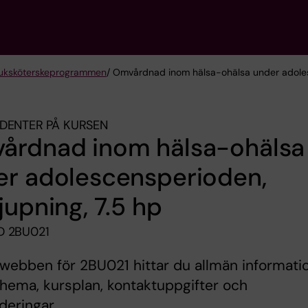
sjuksköterske­programmen
/ Omvårdnad inom hälsa-ohälsa under adoles
DENTER PÅ KURSEN
årdnad inom hälsa-ohälsa
er adolescensperioden,
jupning, 7.5 hp
 2BU021
webben för 2BU021 hittar du allmän informati
ema, kursplan, kontaktuppgifter och
deringar.