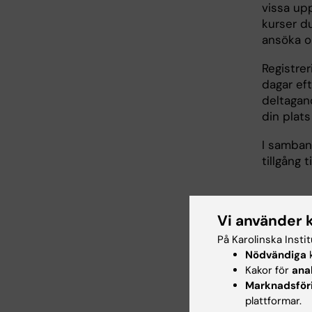
vissa upp
kurser du
ansöka 
Registre
dagar eft
deltagand
din plat
I samban
tillgång 
Can
Vi använder 
Canvas är
På Karolinska Insti
Nödvändiga
k
hittar du
Kakor för
ana
kontakte
Marknadsför
kommer a
plattformar.
lärplattf