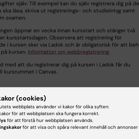
gifter själv. Till exempel kan du själv registrera dig på d
 ska läsa, skriva ut registrerings- och studieintyg samt
om examen.
ringen öppnar en vecka innan kursstart och stänger två
er kursstartsdagen. Observera att registrering för
e i kursen sker via Ladok och är obligatorisk för att beh
s på kursen.
Information om webbregistrering
.
d med att du registrerar dig på kursen i Ladok får du
till kursrummet i Canvas.
vas
kakor (cookies)
 den lärplattform som används för alla kurser på KI. Här
tutets webbplats använder vi kakor för olika syften:
akor för att webbplatsen ska fungera korrekt.
 bland annat kursmaterial, inlämningsuppgifter och kan h
lys
för att förstå hur webbplatsen används.
n med lärare och med studenter. Då kursen är webbase
ingskakor
för att visa och spåra relevant innehåll och annonser
ll information och kommunikation ske via
ormen Canvas. Du får tillgång till Canvas genom