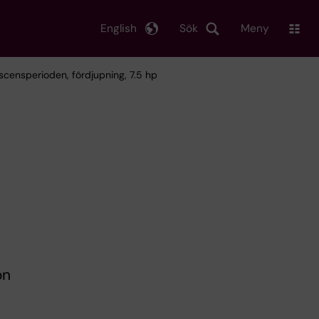
English
Sök
Meny
censperioden, fördjupning, 7.5 hp
on