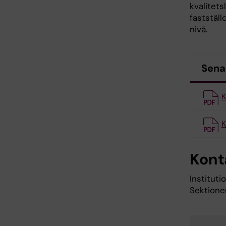
kvalitet
faststäl
nivå.
Sena
K
K
Kont
Institut
Sektione