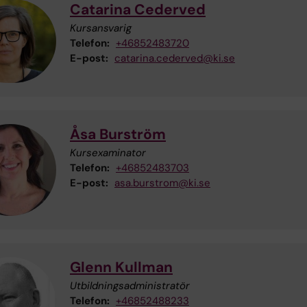
Catarina Cederved
Kursansvarig
Telefon:
+46852483720
E-post:
catarina.cederved@ki.se
Åsa Burström
Kursexaminator
Telefon:
+46852483703
E-post:
asa.burstrom@ki.se
Glenn Kullman
Utbildningsadministratör
Telefon:
+46852488233