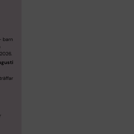
- barn
a
 2026.
ugusti
räffar
r