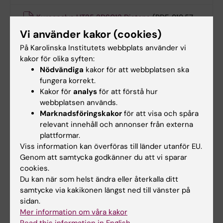
Kursanalys HT25 2DS012 Distans
(PDF, 919.57
KB)
Vi använder kakor (cookies)
På Karolinska Institutets webbplats använder vi
Kursanalys HT25 2DS012 Campus
(PDF, 854.93
kakor för olika syften:
KB)
Nödvändiga
kakor för att webbplatsen ska
fungera korrekt.
Kakor för
analys
för att förstå hur
Kursanalys VT25 2DS012 Campus
(PDF, 846.29
webbplatsen används.
KB)
Marknadsföringskakor
för att visa och spåra
relevant innehåll och annonser från externa
Kursanalys VT25 2DS012 Distans
(PDF, 833.87
plattformar.
KB)
Viss information kan överföras till länder utanför EU.
Genom att samtycka godkänner du att vi sparar
Kursanalys 2DS012 Campus HT24
(PDF, 849.04
cookies.
KB)
Du kan när som helst ändra eller återkalla ditt
samtycke via kakikonen längst ned till vänster på
sidan.
Kursanalys 2DS011 Distans HT24
(PDF, 891.51
Mer information om våra kakor
KB)