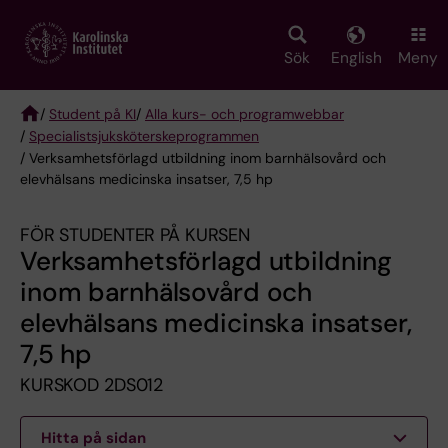
Skip
to
main
Sök
English
Meny
content
/
Student på KI
/
Alla kurs- och programwebbar
/
Specialist­sjuksköterske­programmen
Breadcrumb
/ Verksamhetsförlagd utbildning inom barnhälsovård och
elevhälsans medicinska insatser, 7,5 hp
FÖR STUDENTER PÅ KURSEN
Verksamhetsförlagd utbildning
inom barnhälsovård och
elevhälsans medicinska insatser,
7,5 hp
KURSKOD 2DS012
Hitta på sidan