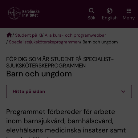
Skip
to
main
Sök
English
Meny
content
/
Student på KI
/
Alla kurs- och programwebbar
/
Specialist­sjuksköterske­programmen
/ Barn och ungdom
Breadcrumb
FÖR DIG SOM ÄR STUDENT PÅ SPECIALIST­
SJUKSKÖTERSKE­PROGRAMMEN
Barn och ungdom
Hitta på sidan
Programmet förbereder för arbete
inom barnsjukvård, barnhälsovård,
elevhälsans medicinska insatser samt