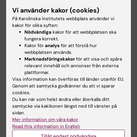
Vi använder kakor (cookies)
Termin 1
På Karolinska Institutets webbplats använder vi
kakor för olika syften:
Nödvändiga
kakor för att webbplatsen ska
2BU022 Vetenskaplig teori och metod i omvårdnad
fungera korrekt.
(3,5 hp av 7,5 hp)
Kakor för
analys
för att förstå hur
webbplatsen används.
Marknadsföringskakor
för att visa och spåra
2BU019 Omvårdnad inom barnhälsovård (7,5 hp)
relevant innehåll och annonser från externa
plattformar.
2BU020 Omvårdnad inom elevhälsans medicinska
Viss information kan överföras till länder utanför EU.
insatser (7,5 hp)
Genom att samtycka godkänner du att vi sparar
cookies.
Termin 2
Du kan när som helst ändra eller återkalla ditt
samtycke via kakikonen längst ned till vänster på
sidan.
Mer information om våra kakor
2BU015 Omvårdnad inom barnsjukvård (7,5 hp)
Read this information in English
2BU016 Verksamhetsförlagd utbildning inom
Tillåt endast nödvändiga