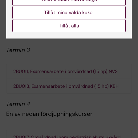
barnsjukvård (7,5 hp)
Tillåt mina valda kakor
Tillåt alla
2BU022 Vetenskaplig teori och metod i omvårdnad
(4 hp av 7,5 hp)
Termin 3
2BU011, Examensarbete i omvårdnad (15 hp) NVS
2BU013, Examensarbete i omvårdnad (15 hp) KBH
Termin 4
En av nedan fördjupningskurser:
2BU017, Omvårdnad inom pediatrisk akutsjukvård,