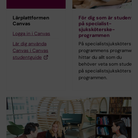
Lärplattformen
För dig som är student
Canvas
på specialist­
sjuksköterske­
Logga in i Canvas
programmen
Lär dig använda
På specialist­sjuksköterske
Canvas i Canvas
programmens programweb
studentguide
hittar du allt som du
behöver veta som student
på specialist­sjuksköterske
programmen.