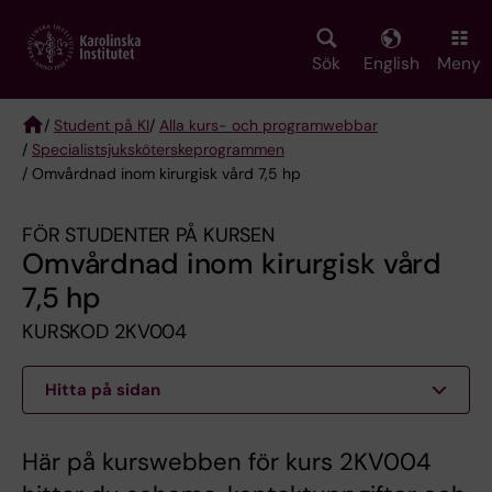
Skip
to
main
Sök
English
Meny
content
/
Student på KI
/
Alla kurs- och programwebbar
/
Specialist­sjuksköterske­programmen
Breadcrumb
/ Omvårdnad inom kirurgisk vård 7,5 hp
FÖR STUDENTER PÅ KURSEN
Omvårdnad inom kirurgisk vård
7,5 hp
KURSKOD 2KV004
Hitta på sidan
Här på kurswebben för kurs 2KV004