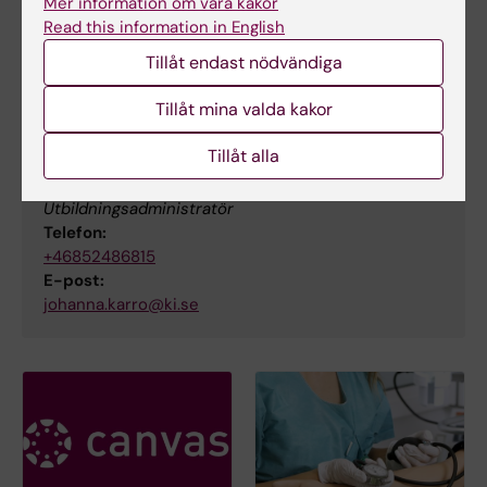
Mer information om våra kakor
Kursexaminator
Read this information in English
Tillåt endast nödvändiga
E-post:
eva.joelsson-alm@ki.se
Tillåt mina valda kakor
Tillåt alla
Johanna Karro
Utbildningsadministratör
Telefon:
+46852486815
E-post:
johanna.karro@ki.se