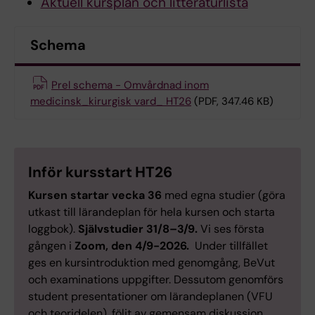
Aktuell kursplan och litteraturlista
Schema
Prel schema - Omvårdnad inom
medicinsk_kirurgisk vard_ HT26
(PDF, 347.46 KB)
Inför kursstart HT26
Kursen startar vecka 36
med egna studier (göra
utkast till lärandeplan för hela kursen och starta
loggbok).
Självstudier 31/8–3/9.
Vi ses första
gången i
Zoom, den 4/9-2026.
Under tillfället
ges en kursintroduktion med genomgång, BeVut
och examinations uppgifter. Dessutom genomförs
student presentationer om lärandeplanen (VFU
och teoridelen), följt av gemensam diskussion.