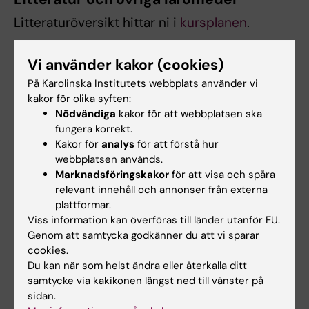
Litteraturöversikt hittar ni i
kursplanen
.
Vi använder kakor (cookies)
Kursutvärdering
På Karolinska Institutets webbplats använder vi
kakor för olika syften:
Nödvändiga
kakor för att webbplatsen ska
fungera korrekt.
Kontaktuppgifter
Kakor för
analys
för att förstå hur
webbplatsen används.
Marknadsföringskakor
för att visa och spåra
Sara Haile
relevant innehåll och annonser från externa
Kursansvarig
plattformar.
Viss information kan överföras till länder utanför EU.
E-post:
Genom att samtycka godkänner du att vi sparar
sara.haile@ki.se
cookies.
Du kan när som helst ändra eller återkalla ditt
samtycke via kakikonen längst ned till vänster på
sidan.
Eva Kristina Alm