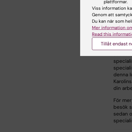
personc
plattformar.
sedan t
Viss information kan
som spe
Genom att samtycka
kompete
Du kan när som hels
som sty
Mer information om
Read this informati
Mer 
Tillåt endast 
Jobbar 
special
special
denna l
Karolins
din arbe
För mer
besök s
sedan 
special