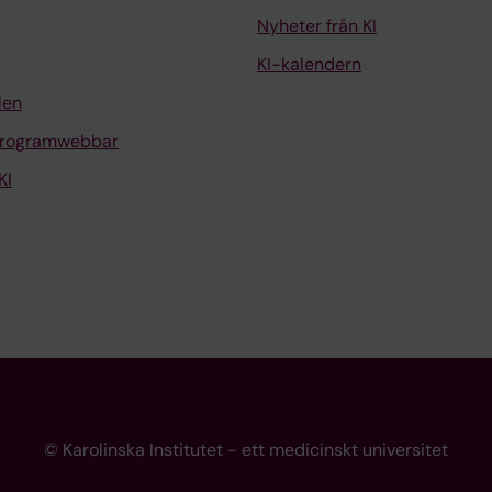
Nyheter från KI
KI-kalendern
len
programwebbar
KI
© Karolinska Institutet - ett medicinskt universitet