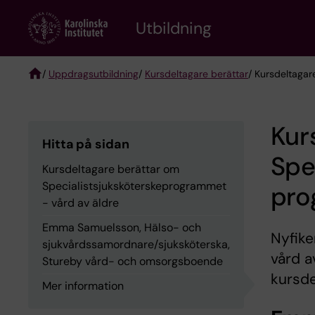
Skip
to
Utbildning
main
content
/
Uppdragsutbildning
/
Kursdeltagare berättar
/ Kursdeltagar
Breadcrumb
Kur
Hitta på sidan
Spe
Kursdeltagare berättar om
Specialist­sjuksköterske­programmet
pro
- vård av äldre
Emma Samuelsson, Hälso- och
Nyfike
sjukvårdssamordnare/sjuksköterska,
vård a
Stureby vård- och omsorgsboende
kursde
Mer information