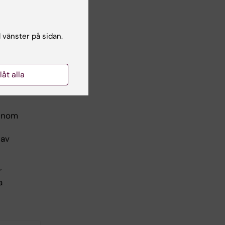
tar
t
ion
l vänster på sidan.
llåt alla
Genom
 av
r
a