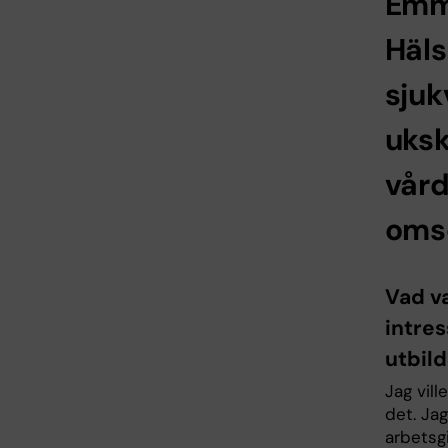
Emm
Häls
sju
uksk
vår
oms
Vad va
intre
utbil
Jag vil
det. Ja
arbetsg