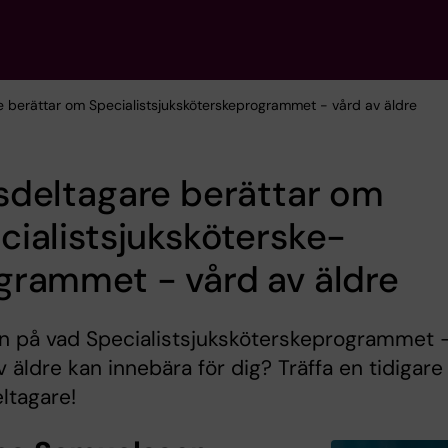
e berättar om Specialist­sjuksköterske­programmet - vård av äldre
sdeltagare berättar om
cialist­sjuksköterske­
grammet - vård av äldre
n på vad Specialist­sjuksköterske­programmet 
v äldre kan innebära för dig? Träffa en tidigare
ltagare!