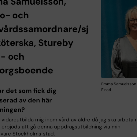
a Samuelsson,
o- och
kvårdssamordnare/sj
öterska,
Stureby
d- och
orgsboende
Emma Samuelsson F
r det som fick dig
Finati
sserad av den här
dningen?
le vidareutbilda mig inom vård av äldre då jag ska arbeta
g erbjöds att gå denna uppdragsutbildning via min
ivare Stockholms stad.