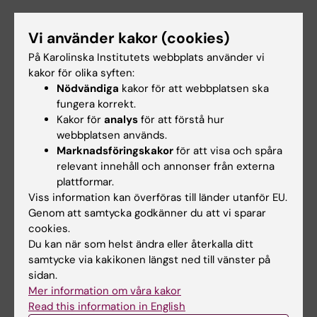
Har du haft eller kommer du ha användning
Vi använder kakor (cookies)
för det du lärt dig?
På Karolinska Institutets webbplats använder vi
Jag har användning av kunskaperna från
kakor för olika syften:
kursen varje dag i mitt arbete, jag är ju
Nödvändiga
kakor för att webbplatsen ska
ansvarig för att vi inom mitt
fungera korrekt.
verksamhetsområde ger god och säker vård.
Kakor för
analys
för att förstå hur
Kursen har gett mycket praktisk kunskap
webbplatsen används.
Marknadsföringskakor
för att visa och spåra
kring begreppet patientsäkerhet och att det
relevant innehåll och annonser från externa
är så mycket mer än bara avvikelser,
plattformar.
händelseanalyser och att försöka förhindra
Viss information kan överföras till länder utanför EU.
upprepning. Patientsäkerhetsarbetet är också
Genom att samtycka godkänner du att vi sparar
hur vi kan arbeta med att förebygga
cookies.
Du kan när som helst ändra eller återkalla ditt
vårdskador, att ska skapa en god arbetsmiljö
samtycke via kakikonen längst ned till vänster på
och kultur på vår arbetsplats som främjar
sidan.
patientsäkerhet, eller att förstå hur människan,
Mer information om våra kakor
teknik och organisation interagerar och
Read this information in English