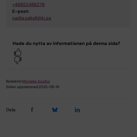
+46852486278
E-post:
nadja.saltell@ki.se
Hade du nytta av informationen på denna sida?
Yes
No
Redaktör:
Michelle Azorbo
Sidan uppdaterad:
2025-08-19
Dela