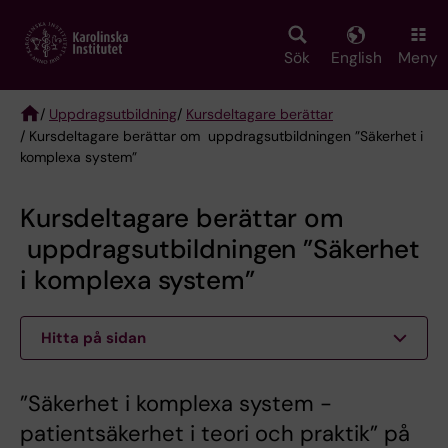
Skip
to
main
Sök
English
Meny
content
/
Uppdragsutbildning
/
Kursdeltagare berättar
/ Kursdeltagare berättar om uppdragsutbildningen ”Säkerhet i
Breadcrumb
komplexa system”
Kursdeltagare berättar om
uppdragsutbildningen ”Säkerhet
i komplexa system”
Hitta på sidan
”Säkerhet i komplexa system -
patientsäkerhet i teori och praktik” på