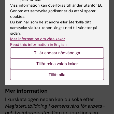
boende, med fokus på problematiska
Viss information kan överföras till länder utanför EU.
situationer och hur dessa situationer hanteras
Genom att samtycka godkänner du att vi sparar
av undersköterskor. Resultatet från min studie
cookies.
har jag redan börjat sprida i min kommun och
Du kan när som helst ändra eller återkalla ditt
jag tycker att det är ett ämne som måste
samtycke via kakikonen längst ned till vänster på
komma på tal dagligen, inte bara när
sidan.
Mer information om våra kakor
problemet uppstår utan som ett
Read this information in English
grundläggande behov. Genom att använda
Tillåt endast nödvändiga
mig av fokusgruppsintervjuer har jag lärt mig
hur en sådan metod ska genomföras, och det
Tillåt mina valda kakor
har väckt mitt intresse att studera mer kring
ämnet.
Tillåt alla
Mer information
I kurskatalogen nedan kan du söka efter
Magisterutbildning i demensvård för arbets-
och fysioterapeuter
. Om det inte finns en