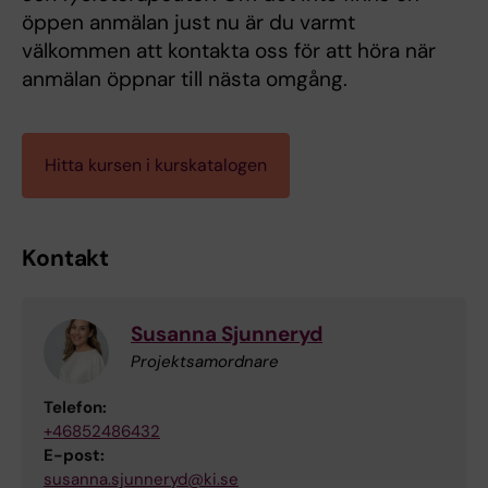
öppen anmälan just nu är du varmt
välkommen att kontakta oss för att höra när
anmälan öppnar till nästa omgång.
Hitta kursen i kurskatalogen
Kontakt
Susanna Sjunneryd
Projektsamordnare
Telefon:
+46852486432
E-post:
susanna.sjunneryd@ki.se