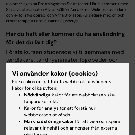
diplomeringen på Drottningholms Slottsteater. Här tillsammans med
Silviafysioterapeuten Viktor Källtén, Anna-Karin Welmer, kursledare
och lektor i fysioterapi och Anna Brorsson, kursledare, med dr. och
arbetsterapeut Foto: Susanna Sjunneryd
Har du haft eller kommer du ha användning
för det du lärt dig?
Första kursen studerade vi tillsammans med
tandläkare, tandhygienister, logopeder och
audionomer. Det var intressant att se deras
Vi använder kakor (cookies)
perspektiv och förstå att vi måste få bättre
På Karolinska Institutets webbplats använder vi
samarbete med dessa yrkeskategorier. Jag
kakor för olika syften:
gillade även de olika diskussionsuppgifterna
Nödvändiga
kakor för att webbplatsen ska
vi hade under hela utbildningen.
fungera korrekt.
Kakor för
analys
för att förstå hur
Mitt examensarbete beskrev
webbplatsen används.
undersköterskors resonemang kring sexualitet
Marknadsföringskakor
för att visa och spåra
hos personer med kognitiv sjukdom i särskilt
relevant innehåll och annonser från externa
plattformar.