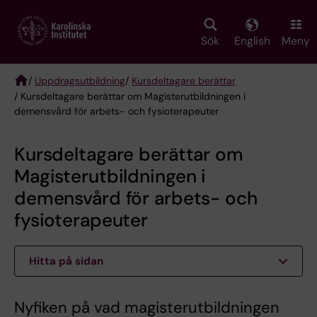
Skip
to
main
Sök
English
Meny
content
/
Uppdragsutbildning
/
Kursdeltagare berättar
/ Kursdeltagare berättar om Magisterutbildningen i
Breadcrumb
demensvård för arbets- och fysioterapeuter
Kursdeltagare berättar om
Magisterutbildningen i
demensvård för arbets- och
fysioterapeuter
Hitta på sidan
Nyfiken på vad magisterutbildningen