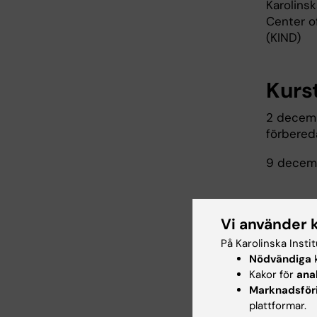
Karolinsk
Center o
(KIND)
Kurs
2 decemb
förbereda
9 decemb
Plat
Vi använder 
Digital k
På Karolinska Insti
videokom
Nödvändiga
k
Kakor för
ana
Marknadsför
Pris
plattformar.