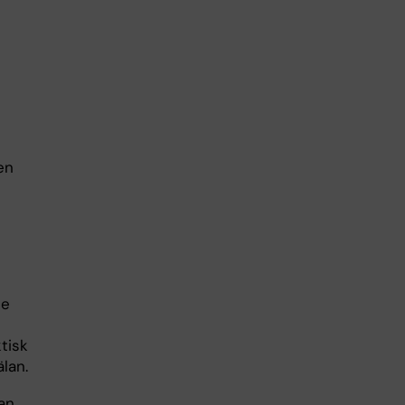
en
se
tisk
lan.
an