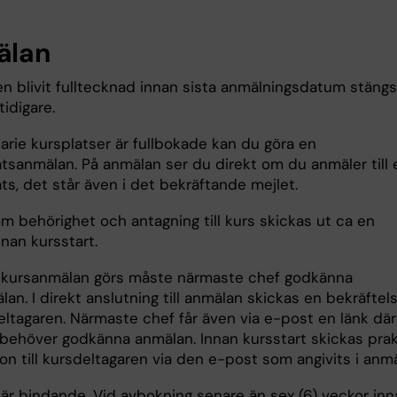
älan
en blivit fulltecknad innan sista anmälningsdatum stängs
idigare.
arie kursplatser är fullbokade kan du göra en
atsanmälan. På anmälan ser du direkt om du anmäler till 
ts, det står även i det bekräftande mejlet.
m behörighet och antagning till kurs skickas ut ca en
nan kursstart.
 kursanmälan görs måste närmaste chef godkänna
an. I direkt anslutning till anmälan skickas en bekräftel
deltagaren. Närmaste chef får även via e-post en länk där
behöver godkänna anmälan. Innan kursstart skickas prak
on till kursdeltagaren via den e-post som angivits i anmä
är bindande. Vid avbokning senare än sex (6) veckor inn