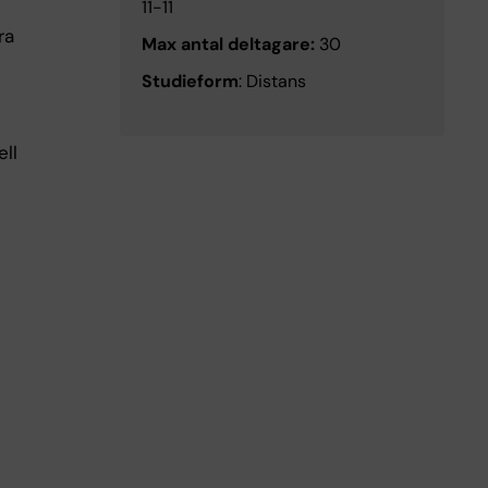
11-11
ra
Max antal deltagare:
30
Studieform
: Distans
ll