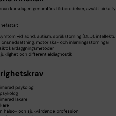
nnan kursdagen genomförs förberedelser, avsätt cirka fy
nefattar:
ymtom vid adhd, autism, språkstörning (DLD), intellektue
tionsnedsättning, motoriska- och inlärningsstörningar
sikt: kartläggningsmetoder
uklighet och differentialdiagnostik
righetskrav
timerad psykolog
psykolog
timerad läkare
äkare
n hälso- och sjukvårdande profession