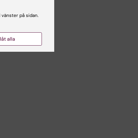
l vänster på sidan.
llåt alla
ch