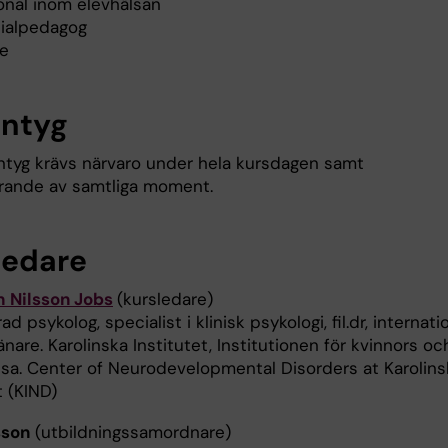
onal inom elevhälsan
ialpedagog
re
intyg
intyg krävs närvaro under hela kursdagen samt
ande av samtliga moment.
ledare
h Nilsson Jobs
(kursledare)
ad psykolog, specialist i klinisk psykologi, fil.dr, internati
are. Karolinska Institutet, Institutionen för kvinnors oc
lsa. Center of Neurodevelopmental Disorders at Karolins
t (KIND)
sson
(utbildningssamordnare)