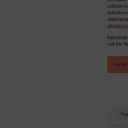
utbildni
avbokning
debiteras
allmänna 
Karolinsk
vid för f
Anmäl d
Psy