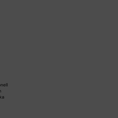
onell
h
ka