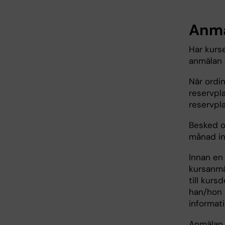
Anm
Har kurs
anmälan t
När ordin
reservpl
reservpla
Besked o
månad in
Innan en
kursanmäl
till kurs
han/hon 
informati
Anmälan 