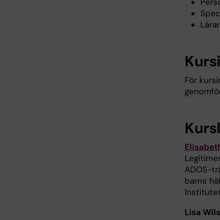
Pers
Spec
Lära
Kurs
För kurs
genomför
Kurs
Elisabet
Legitimer
ADOS-trän
barns hä
Institute
Lisa Wil