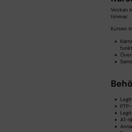
Veckan i
timmar.
Kursen in
Kärns
funk
Över
Samsj
Behö
Legi
PTP-
Legi
AT-l
Anna