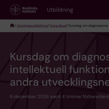
Skip
to
Utbildning
main
content
/
Uppdragsutbildning
/
Kursutbud
/ Kursdag om diagnoserna a
Breadcrumb
Kursdag om diagnos
intellektuell funkti
andra utvecklingsne
9 december 2026 samt 4 timmar förberedande