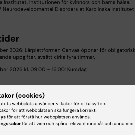
a Institutet, Institutionen för kvinnors och barns hälsa.
f Neurodevelopmental Disorders at Karolinska Institutet
tider
er 2026: Lärplattformen Canvas öppnar för obligatoris
nde uppgifter, avsätt cirka fyra timmar.
er 2026 kl. 09:00 – 16:00: Kursdag.
s
kakor (cookies)
urs i realtid via lärplattformen Canvas samt
tutets webbplats använder vi kakor för olika syften:
munikationstjänsten Zoom.
akor för att webbplatsen ska fungera korrekt.
lys
för att förstå hur webbplatsen används.
ingskakor
för att visa och spåra relevant innehåll och annonser