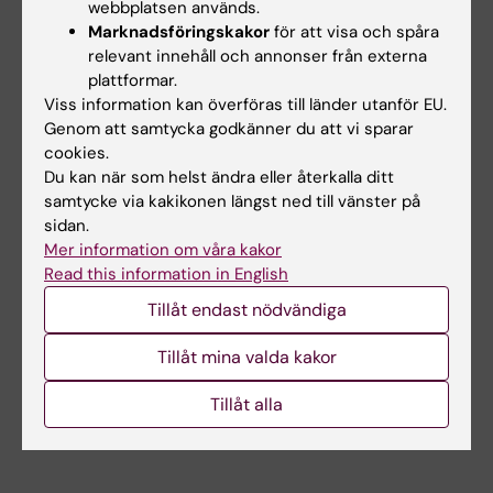
Ur kursinnehållet
webbplatsen används.
Marknadsföringskakor
för att visa och spåra
relevant innehåll och annonser från externa
Grundläggande begrepp kring
plattformar.
problemlösningsbaserade samtal
Viss information kan överföras till länder utanför EU.
introduceras.
Genom att samtycka godkänner du att vi sparar
Exempel på problemlösning ges i
cookies.
interaktion med deltagarna.
Du kan när som helst ändra eller återkalla ditt
samtycke via kakikonen längst ned till vänster på
Vanliga hinder vid problemlösning, och
sidan.
hur dessa kan hanteras.
Mer information om våra kakor
En sammanfattning av stress och psykisk
Read this information in English
ohälsa i arbetslivet och den vetenskapliga
Tillåt endast nödvändiga
evidensen för PLS.
Tillåt mina valda kakor
Datum
Tillåt alla
Datum fastställs i dialog med beställare.