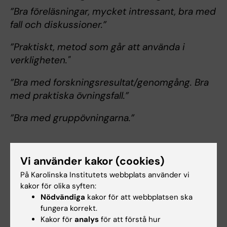
”Bra föreläsningar, mycket intressant, bra med
fall och diskussioner.”
”Praktiskt, metod som går att använda i
verkligheten."
”Bra med forskningsresultat/genomgång. Bra
med praktiska övningsfall.”
”Bra med gruppövningarna.”
Ansvarig institution
Vi använder kakor (cookies)
Institutet för miljömedicin, Enheten för
På Karolinska Institutets webbplats använder vi
Interventions och Implementeringsforskning,
kakor för olika syften:
Karolinska Institutet.
Nödvändiga
kakor för att webbplatsen ska
fungera korrekt.
Kakor för
analys
för att förstå hur