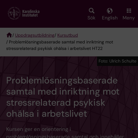
Skip
to
main
Sök
English
Meny
content
/
Uppdragsutbildning
/
Kursutbud
/ Problemlösningsbaserade samtal med inriktning mot
Breadcrumb
stressrelaterad psykisk ohälsa i arbetslivet HT22
Foto: Ulrich Schulte
Problemlösningsbaserade
samtal med inriktning mot
stressrelaterad psykisk
ohälsa i arbetslivet
Kursen ger en orientering i
problemlösningsbaserade samtal och innehåller