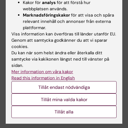
Kakor för
analys
för att förstå hur
psykolog/psykoterapeut och är lärare och
webbplatsen används.
forskare vid Centrum för psykiatriforskning vid
Marknadsföringskakor
för att visa och spåra
Karolinska Institutet.
relevant innehåll och annonser från externa
plattformar.
Viss information kan överföras till länder utanför EU.
Genom att samtycka godkänner du att vi sparar
Anmälan
cookies.
I kurskatalogen nedan kan du söka efter
Du kan när som helst ändra eller återkalla ditt
Specialistutbildning för psykologer i
samtycke via kakikonen längst ned till vänster på
sidan.
vuxenpsykiatri
. Den ges löpande. Om det inte
Mer information om våra kakor
finns en öppen anmälan just nu är du varmt
Read this information in English
välkommen att kontakta oss för att höra när
Tillåt endast nödvändiga
anmälan öppnar till nästa omgång.
Tillåt mina valda kakor
Tillåt alla
Hitta utbildningen i kurskatalogen