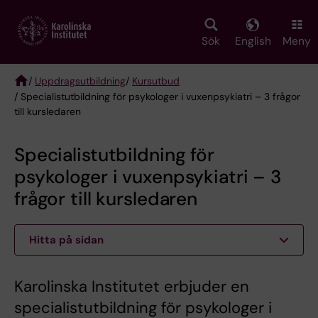
Skip
to
main
Sök
English
Meny
content
/
Uppdragsutbildning
/
Kursutbud
/ Specialistutbildning för psykologer i vuxenpsykiatri – 3 frågor
Breadcrumb
till kursledaren
Specialistutbildning för
psykologer i vuxenpsykiatri – 3
frågor till kursledaren
Hitta på sidan
Karolinska Institutet erbjuder en
specialistutbildning för psykologer i