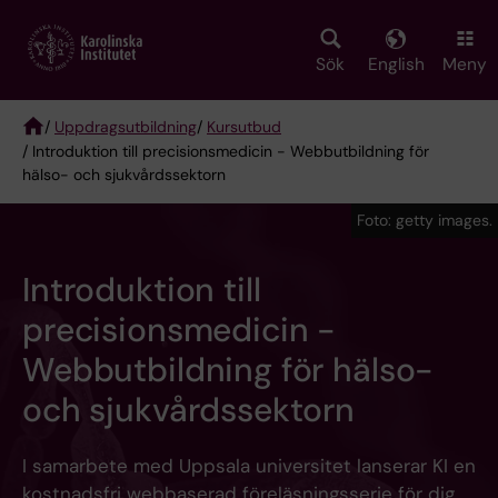
Skip
to
main
Sök
English
Meny
content
/
Uppdragsutbildning
/
Kursutbud
/ Introduktion till precisionsmedicin - Webbutbildning för
Breadcrumb
hälso- och sjukvårdssektorn
Foto: getty images.
Introduktion till
precisionsmedicin -
Webbutbildning för hälso-
och sjukvårdssektorn
I samarbete med Uppsala universitet lanserar KI en
kostnadsfri webbaserad föreläsningsserie för dig