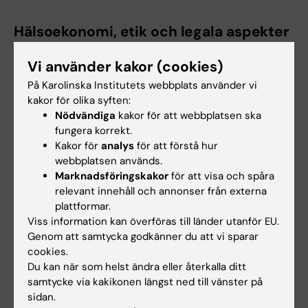
Hälsoekonomi, etik och legala aspekter
Ulrik Kihlbom
, professor i medicinsk etik vid
Vi använder kakor (cookies)
Etikenheten, Institutionen för Lärande,
På Karolinska Institutets webbplats använder vi
Informatik, Management och Etik (LIME) vid
kakor för olika syften:
Karolinska Institutet. Tidigare docent och
Nödvändiga
kakor för att webbplatsen ska
universitetslektor i medicinsk etik vid
fungera korrekt.
Centrum för forsknings- & bioetik, Uppsala
Kakor för
analys
för att förstå hur
universitet.
webbplatsen används.
Marknadsföringskakor
för att visa och spåra
relevant innehåll och annonser från externa
plattformar.
Hälsoprevention
Viss information kan överföras till länder utanför EU.
Päivi Östling
, senior forskare, Institutionen för
Genom att samtycka godkänner du att vi sparar
onkologi-patologi, Karolinska Institutet,
cookies.
SciLifeLab.
Du kan när som helst ändra eller återkalla ditt
samtycke via kakikonen längst ned till vänster på
sidan.