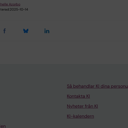
helle Azorbo
terad:
2025-10-14
Så behandlar KI dina personu
Kontakta KI
Nyheter från KI
KI-kalendern
len