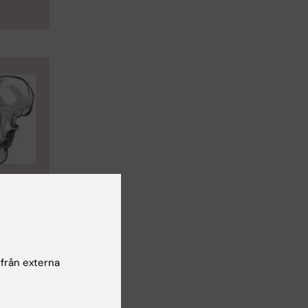
utet.
sare
ett
 från externa