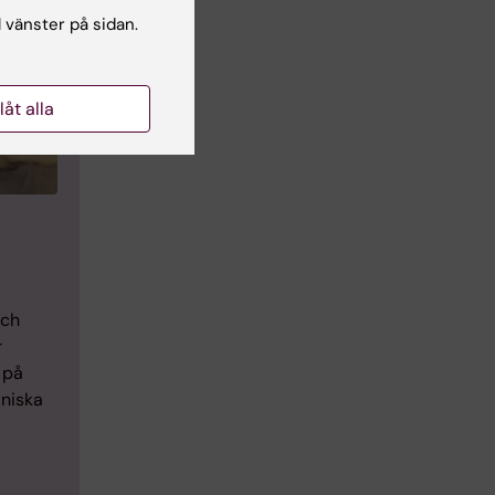
l vänster på sidan.
llåt alla
och
r
 på
iniska