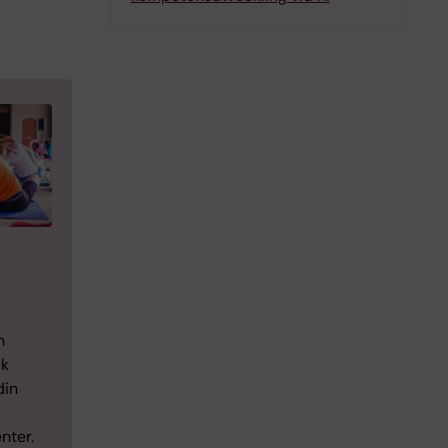
n
ik
din
nter.