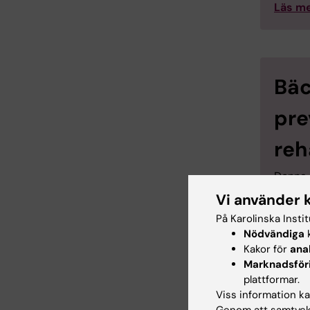
Läs me
Bäc
pre
reh
Denna i
sitt sl
Vi använder 
bäcken
På Karolinska Insti
har spe
Nödvändiga
k
klinisk
Kakor för
ana
Läs me
Marknadsför
rehabil
plattformar.
Viss information kan