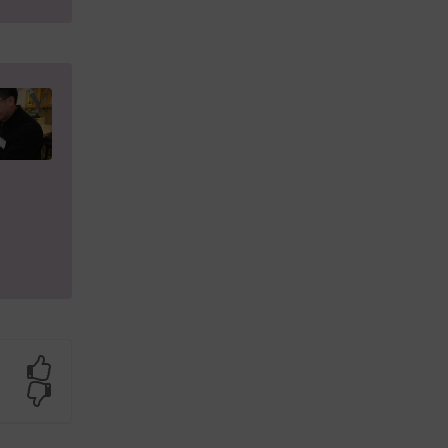
Yes
No