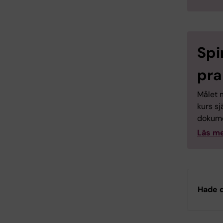
Spi
pra
Målet m
kurs sj
dokume
Läs me
Hade d