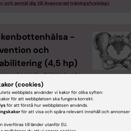
r och anmäl dig till Avancerad träningsfysiologi.
kenbottenhälsa -
vention och
abilitering (4,5 hp)
nterprofessionella utbildning är unik i
Foto: Karolinska Instit
ag. Kursen är på avancerad nivå och har
kakor (cookies)
botten och bäckenbottendysfunktion i fokus. Samtliga förelä
tutets webbplats använder vi kakor för olika syften:
tskompetens och kursen är förankrad i teorin och innefattar 
akor för att webbplatsen ska fungera korrekt.
t perspektiv.
lys
för att förstå hur webbplatsen används.
r och anmäl dig till Bäckenbotten - prevention och
ingskakor
för att visa och spåra relevant innehåll och annonser
itering.
 överföras till länder utanför EU.