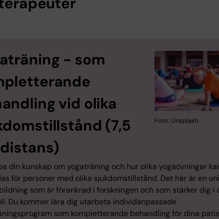
oterapeuter
aträning - som
pletterande
andling vid olika
kdomstillstånd (7,5
Foto: Unsplash.
 distans)
pa din kunskap om yogaträning och hur olika yogaövningar ka
s för personer med olika sjukdomstillstånd. Det här är en un
ildning som är förankrad i forskningen och som stärker dig i 
oll. Du kommer lära dig utarbeta individanpassade
äningsprogram som kompletterande behandling för dina patie