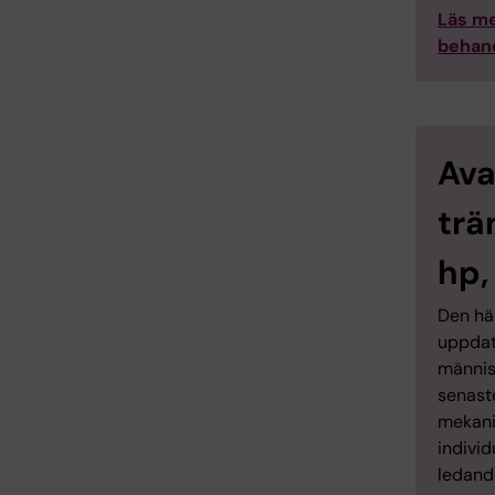
Läs me
behand
Av
trä
hp,
Den hä
uppdat
människ
senaste
mekani
individ
ledand