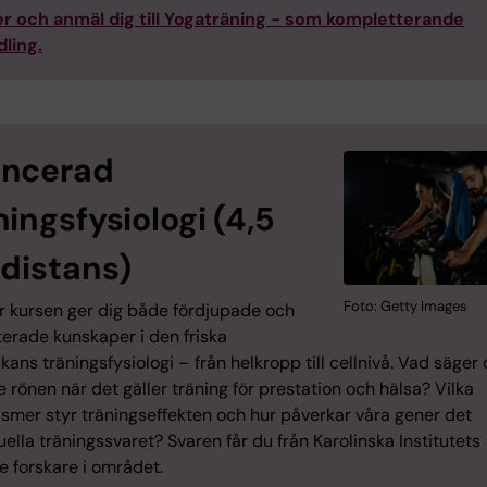
r och anmäl dig till Yogaträning - som kompletterande
ling.
ancerad
ningsfysiologi (4,5
 distans)
Foto: Getty Images
r kursen ger dig både fördjupade och
erade kunskaper i den friska
ans träningsfysiologi – från helkropp till cellnivå. Vad säger
 rönen när det gäller träning för prestation och hälsa? Vilka
smer styr träningseffekten och hur påverkar våra gener det
uella träningssvaret? Svaren får du från Karolinska Institutets
e forskare i området.