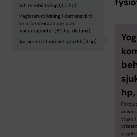
fysi
och rehabilitering (4,5 hp)
Magisterutbildning i demensvård
för arbetsterapeuter och
fysioterapeuter (60 hp, distans)
Yog
Spirometri i teori och praktik (3 hp)
kom
beh
sju
hp,
Fördju
använda
yogautb
yrkesr
yogatr