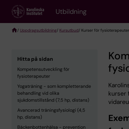
Skip
to
Utbildning
main
content
/
Uppdragsutbildning
/
Kursutbud
/ Kurser för fysioterapeute
Breadcrumb
Kom
Hitta på sidan
fysi
Kompetensutveckling för
fysioterapeuter
Karolin
Yogaträning - som kompletterande
kurser 
behandling vid olika
sjukdomstillstånd (7,5 hp, distans)
vidareu
Avancerad träningsfysiologi (4,5
Exem
hp, distans)
Bäckenbottenhälsa - prevention