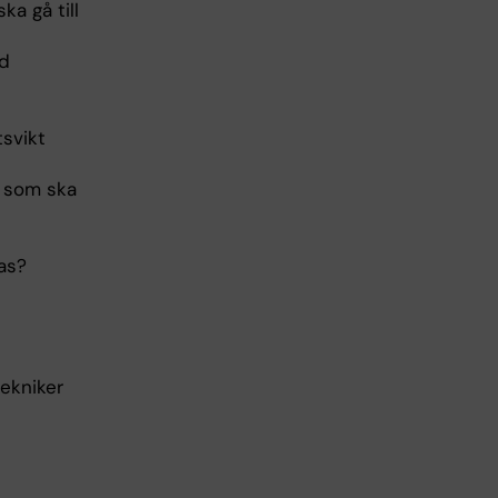
a gå till
id
tsvikt
d som ska
as?
tekniker