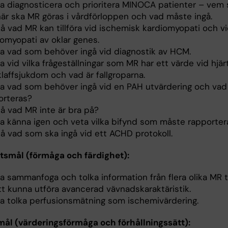
a diagnosticera och prioritera MINOCA patienter – vem sk
när ska MR göras i vårdförloppen och vad måste ingå.
tå vad MR kan tillföra vid ischemisk kardiomyopati och v
iomyopati av oklar genes.
a vad som behöver ingå vid diagnostik av HCM.
 vid vilka frågeställningar som MR har ett värde vid hjär
laffsjukdom och vad är fallgroparna.
a vad som behöver ingå vid en PAH utvärdering och va
orteras?
tå vad MR inte är bra på?
a känna igen och veta vilka bifynd som måste rapporter
tå vad som ska ingå vid ett ACHD protokoll.
tsmål (förmåga och färdighet):
a sammanfoga och tolka information från flera olika MR 
tt kunna utföra avancerad vävnadskaraktäristik.
a tolka perfusionsmätning som ischemivärdering.
mål (värderingsförmåga och förhållningssätt):