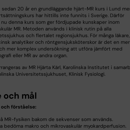
s sedan 20 år en grundläggande hjärt-MR kurs i Lund me
tsättningskurs har hittills inte funnits i Sverige. Därför
vi nu denna kurs som ger fördjupade kunskaper inom
kulär MR. Metoden används i klinisk rutin på alla
etssjukhus och flertalet regionsjukhus. För många läkare,
insk analytiker och röntgensjuksköterskor är det en mer
och mer komplex undersökning att utföra jämfört med
grafi eller MR av andra organ.
rangeras av MR Hjärta Kärl, Karolinska Institutet i samar
inska Universitetssjukhuset, Klinisk Fysiologi.
e och mål
och förståelse:
tå MR-fysiken bakom de sekvenser som används.
a bedöma makro och mikrovaskulär myokardperfusion.