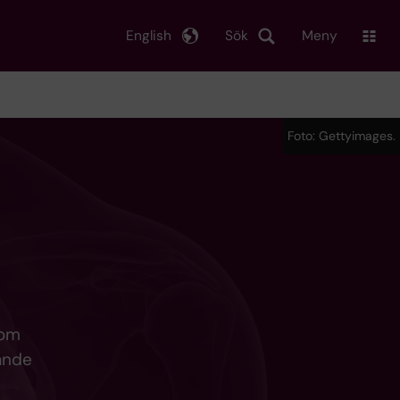
English
Sök
Meny
Foto: Gettyimages.
som
gande