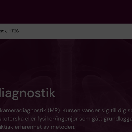
stik, HT26
iagnostik
ameradiagnostik (MR). Kursen vänder sig till dig 
ksköterska eller fysiker/ingenjör som gått grundläg
aktisk erfarenhet av metoden.