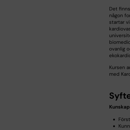
Det finn
någon for
startar 
kardiovas
universit
biomedic
ovanlig 
ekokardio
Kursen ar
med Karol
Syft
Kunskap 
Förs
Kunn