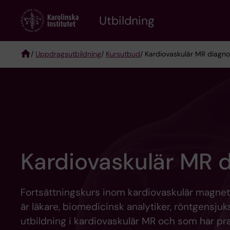
Skip
to
Utbildning
main
content
/
Uppdragsutbildning
/
Kursutbud
/ Kardiovaskulär MR diagno
Breadcrumb
Kardiovaskulär MR d
Fortsättningskurs inom kardiovaskulär magnetk
är läkare, biomedicinsk analytiker, röntgensju
utbildning i kardiovaskulär MR och som har pr