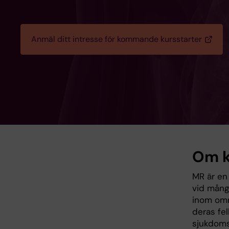
Anmäl ditt intresse för kommande kursstarter
Om k
MR är en
vid många
inom omr
deras fel
sjukdomst