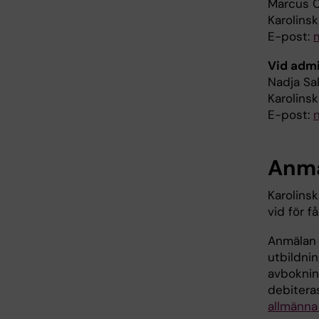
Marcus C
Karolinsk
E-post:
Vid admi
Nadja Sa
Karolins
E-post:
n
Anm
Karolinsk
vid för f
Anmälan 
utbildni
avboknin
debitera
allmänna 