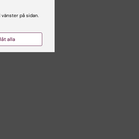
l vänster på sidan.
a
llåt alla