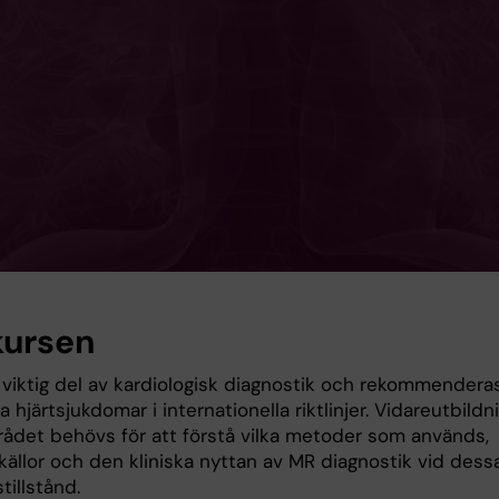
ursen
 viktig del av kardiologisk diagnostik och rekommendera
 hjärtsjukdomar i internationella riktlinjer. Vidareutbildn
ådet behövs för att förstå vilka metoder som används,
källor och den kliniska nyttan av MR diagnostik vid dess
illstånd.