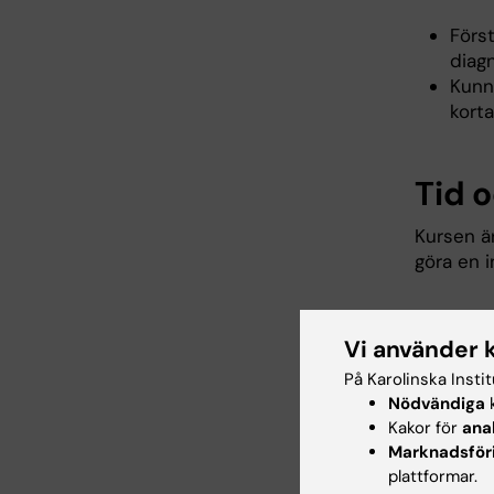
Förs
diag
Kunna
kort
Tid 
Kursen ä
göra en 
Målg
Vi använder 
På Karolinska Insti
Kursen vä
Nödvändiga
k
röntgens
Kakor för
ana
grundläg
Marknadsför
erfarenh
plattformar.