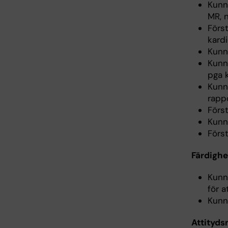
Kunn
MR, 
Förs
kard
Kunn
Kunna
pga k
Kunn
rapp
Förs
Kunn
Förs
Färdighe
Kunn
för a
Kunn
Attityds