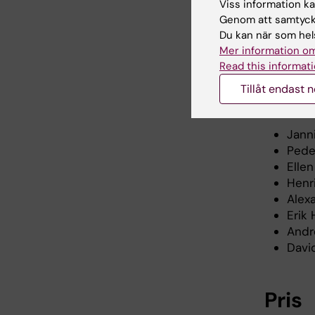
Viss information kan
Genom att samtycka
Kurs
Du kan när som hels
Mer information om
Marcus C
Read this informati
Institute
Tillåt endast 
Övriga f
Janni
Peder
Ellen
Henri
Alex
Erik
Andre
David
Pris