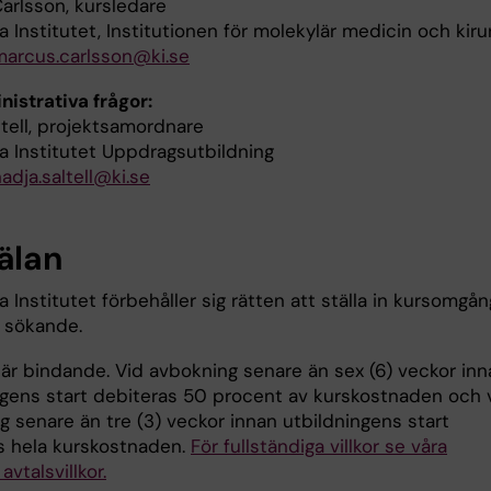
arlsson, kursledare
a Institutet, Institutionen för molekylär medicin och kiru
marcus.carlsson@ki.se
nistrativa frågor:
ltell, projektsamordnare
ka Institutet Uppdragsutbildning
adja.saltell@ki.se
älan
a Institutet förbehåller sig rätten att ställa in kursomgån
å sökande.
är bindande. Vid avbokning senare än sex (6) veckor inn
ngens start debiteras 50 procent av kurskostnaden och 
g senare än tre (3) veckor innan utbildningens start
s hela kurskostnaden.
För fullständiga villkor se våra
avtalsvillkor.