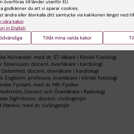
 överföras till länder utanför EU.
 godkänner du att vi sparar cookies.
ledare
t ändra eller återkalla ditt samtycke via kakikonen längst ned til
 våra kakor
arlsson
, professor, överläkare i klinisk fysiologi, Karolinsk
on in English
t
nödvändiga
Tillåt mina valda kakor
Ti
öreläsare:
ke Nickander, med dr, ST-läkare i Klinisk Fysiologi
 Sörensson, docent, överläkare i kardiologi
 Ostenfeld, docent, överläkare i kardiologi
k Engblom, professor, överläkare i klinisk fysiologi
ander Fyrdahl, med dr, MR-Fysiker
 Hedström, Docent och Överläkare i Radiologi
as Sigfridsson, docent, civilingenjör
 Marlevi, med dr, civilingenjör