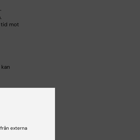
-
.
 tid mot
 kan
sk
 från externa