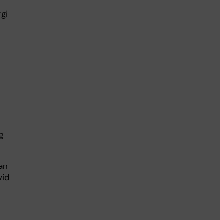
rgi
g
an
vid