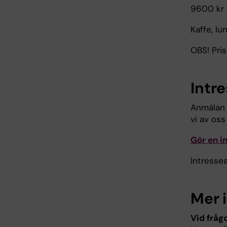
9600 kr 
Kaffe, lu
OBS! Pris
Intr
Anmälan 
vi av oss
Gör en i
Intresse
Mer 
Vid fråg