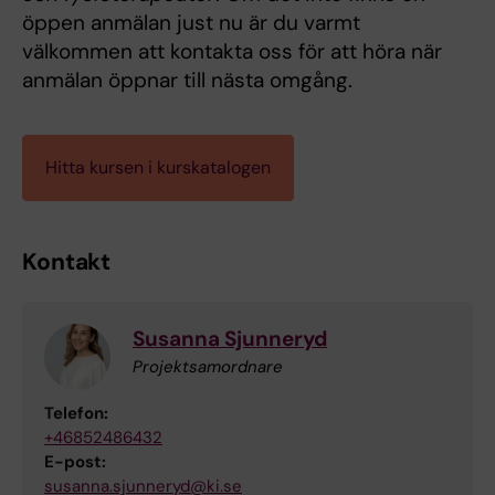
öppen anmälan just nu är du varmt
välkommen att kontakta oss för att höra när
anmälan öppnar till nästa omgång.
Hitta kursen i kurskatalogen
Kontakt
Susanna Sjunneryd
Projektsamordnare
Telefon:
+46852486432
E-post:
susanna.sjunneryd@ki.se