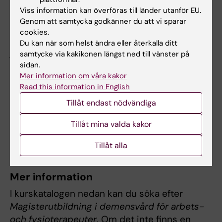
boende, med fokus på problematiska
Viss information kan överföras till länder utanför EU.
situationer och hur dessa situationer hanteras
Genom att samtycka godkänner du att vi sparar
av undersköterskor. Resultatet från min studie
cookies.
har jag redan börjat sprida i min kommun och
Du kan när som helst ändra eller återkalla ditt
jag tycker att det är ett ämne som måste
samtycke via kakikonen längst ned till vänster på
komma på tal dagligen, inte bara när
sidan.
Mer information om våra kakor
problemet uppstår utan som ett
Read this information in English
grundläggande behov. Genom att använda
Tillåt endast nödvändiga
mig av fokusgruppsintervjuer har jag lärt mig
hur en sådan metod ska genomföras, och det
Tillåt mina valda kakor
har väckt mitt intresse att studera mer kring
ämnet.
Tillåt alla
Mer information
I kurskatalogen nedan kan du söka efter
Magisterutbildning i demensvård för arbets-
och fysioterapeuter
. Om det inte finns en