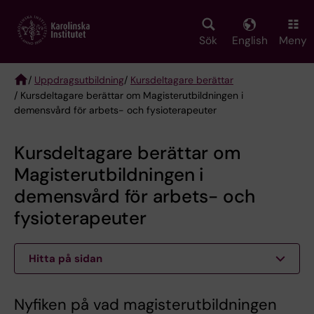
Skip
to
main
Sök
English
Meny
content
/
Uppdragsutbildning
/
Kursdeltagare berättar
/ Kursdeltagare berättar om Magisterutbildningen i
Breadcrumb
demensvård för arbets- och fysioterapeuter
Kursdeltagare berättar om
Magisterutbildningen i
demensvård för arbets- och
fysioterapeuter
Hitta på sidan
Nyfiken på vad magisterutbildningen