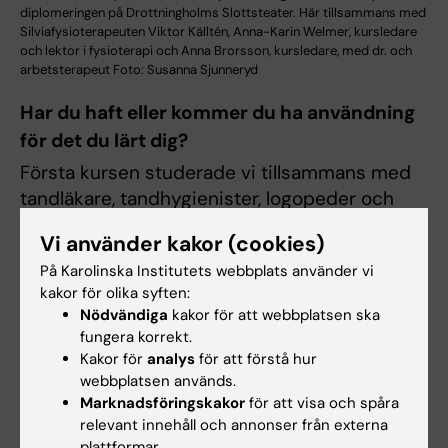
diplomeringen på Drottningholms Slottsteater. Här tillsammans med
Silviafysioterapeuten Viktor Källtén, Anna-Karin Welmer, kursledare
och lektor i fysioterapi och Anna Brorsson, kursledare, med dr. och
arbetsterapeut Foto: Susanna Sjunneryd
Har du haft eller kommer du ha användning
för det du lärt dig?
Första kursen studerade vi tillsammans med
tandläkare, tandhygienister, logopeder och
audionomer. Det var intressant att se deras
Vi använder kakor (cookies)
perspektiv och förstå att vi måste få bättre
På Karolinska Institutets webbplats använder vi
samarbete med dessa yrkeskategorier. Jag
kakor för olika syften:
gillade även de olika diskussionsuppgifterna
Nödvändiga
kakor för att webbplatsen ska
vi hade under hela utbildningen.
fungera korrekt.
Kakor för
analys
för att förstå hur
Mitt examensarbete beskrev
webbplatsen används.
undersköterskors resonemang kring sexualitet
Marknadsföringskakor
för att visa och spåra
hos personer med kognitiv sjukdom i särskilt
relevant innehåll och annonser från externa
plattformar.