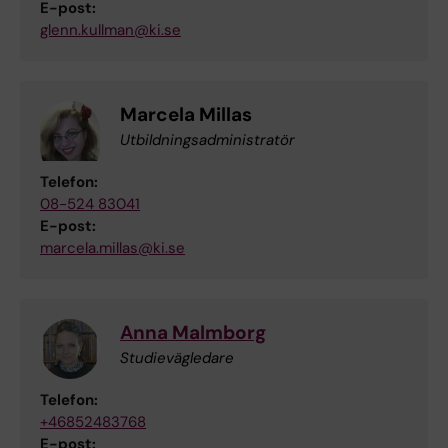
E-post:
glenn.kullman@ki.se
Marcela Millas
Utbildningsadministratör
Telefon:
08-524 83041
E-post:
marcela.millas@ki.se
Anna Malmborg
Studievägledare
Telefon:
+46852483768
E-post: