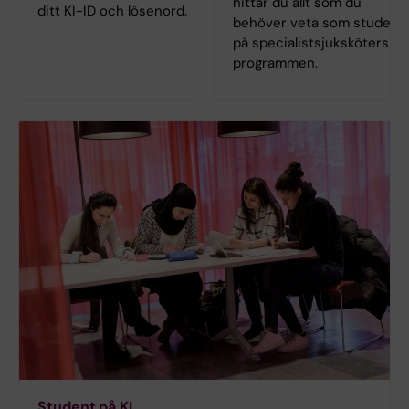
hittar du allt som du
ditt KI-ID och lösenord.
behöver veta som student
på specialist­sjuksköterske
programmen.
Student på KI