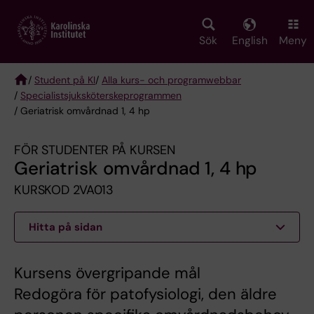
Skip
to
main
Sök
English
Meny
content
/
Student på KI
/
Alla kurs- och programwebbar
/
Specialist­sjuksköterske­programmen
Breadcrumb
/ Geriatrisk omvårdnad 1, 4 hp
FÖR STUDENTER PÅ KURSEN
Geriatrisk omvårdnad 1, 4 hp
KURSKOD 2VA013
Hitta på sidan
Kursens övergripande mål
Redogöra för patofysiologi, den äldre