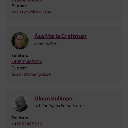
E-post:
eva.styrwoldt@ki.se
Åsa Maria Craftman
Examinator
Telefon:
+46852483824
E-post:
asa.craftman@ki.se
Glenn Kullman
Utbildningsadministratör
Telefon:
+46852488233