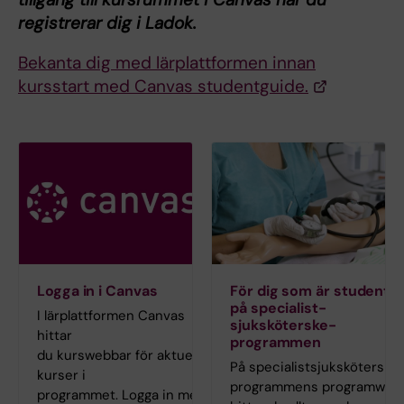
registrerar dig i Ladok.
Bekanta dig med lärplattformen innan
kursstart med Canvas studentguide.
Logga in i Canvas
För dig som är student
på specialist­
I lärplattformen Canvas
sjuksköterske­
hittar
programmen
du kurswebbar för aktuella
På specialist­sjuksköterske
kurser i
programmens programweb
programmet. Logga in med